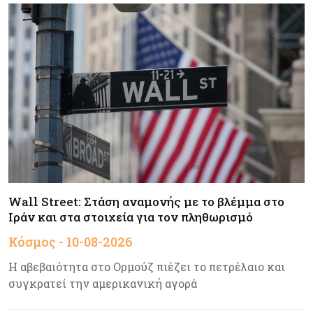
Υποχωρεί η ζήτηση ηλεκτρικής ενέργειας – Τι
διαβεβαιώνει ο ΔΣΜΚ
Κύπρος
10-08-2026
Πάνω από τον μέσο όρο της ΕΕ οι επαγγελματίες
πυροσβέστες στην Κύπρο
Κύπρος
10-08-2026
Σήμα για βελτίωση των προοπτικών της
οικονομίας – Μικρή η υποχώρηση του ΣΠΟΔ τον
Ιούλιο
Wall Street: Στάση αναμονής με το βλέμμα στο
Ιράν και στα στοιχεία για τον πληθωρισμό
Κύπρος
10-08-2026
Κόσμος - 10-08-2026
Στα €4,68 δισ. το έλλειμμα του εμπορικού
ισοζυγίου
Η αβεβαιότητα στο Ορμούζ πιέζει το πετρέλαιο και
συγκρατεί την αμερικανική αγορά
Κόσμος
10-08-2026