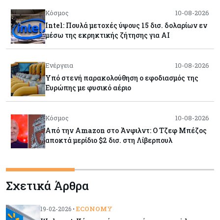
Κόσμος
10-08-2026
Intel: Πουλά μετοχές ύψους 15 δισ. δολαρίων εν
μέσω της εκρηκτικής ζήτησης για AI
Ενέργεια
10-08-2026
Υπό στενή παρακολούθηση ο εφοδιασμός της
Ευρώπης με φυσικό αέριο
Κόσμος
10-08-2026
Από την Amazon στο Άνφιλντ: Ο Τζεφ Μπέζος
αποκτά μερίδιο $2 δισ. στη Λίβερπουλ
Ενέργεια
10-08-2026
Σχετικά Άρθρα
Πότε βλέπουν μειώσεις στις τιμές των
καυσίμων οι πρατηριούχοι – Από τι θα εξαρτηθεί
ECONOMY
19-02-2026 •