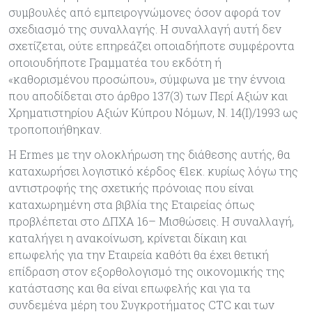
συμβουλές από εμπειρογνώμονες όσον αφορά τον
σχεδιασμό της συναλλαγής. Η συναλλαγή αυτή δεν
σχετίζεται, ούτε επηρεάζει οποιαδήποτε συμφέροντα
οποιουδήποτε Γραμματέα του εκδότη ή
«καθορισμένου προσώπου», σύμφωνα με την έννοια
που αποδίδεται στο άρθρο 137(3) των Περί Αξιών και
Χρηματιστηρίου Αξιών Κύπρου Νόμων, Ν. 14(Ι)/1993 ως
τροποποιήθηκαν.
Η Ermes με την ολοκλήρωση της διάθεσης αυτής, θα
καταχωρήσει λογιστικό κέρδος €1εκ. κυρίως λόγω της
αντιστροφής της σχετικής πρόνοιας που είναι
καταχωρημένη στα βιβλία της Εταιρείας όπως
προβλέπεται στο ΔΠΧΑ 16– Μισθώσεις. Η συναλλαγή,
καταλήγει η ανακοίνωση, κρίνεται δίκαιη και
επωφελής για την Εταιρεία καθότι θα έχει θετική
επίδραση στον εξορθολογισμό της οικονομικής της
κατάστασης και θα είναι επωφελής και για τα
συνδεμένα μέρη του Συγκροτήματος CTC και των