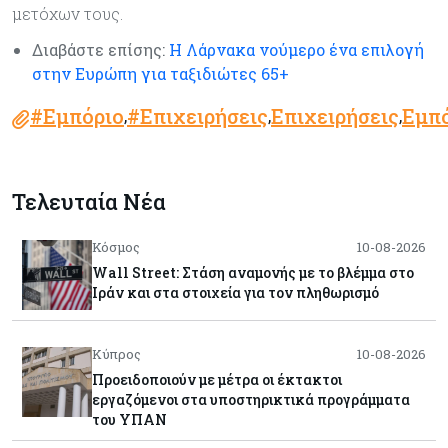
μετόχων τους.
Διαβάστε επίσης:
Η Λάρνακα νούμερο ένα επιλογή
στην Ευρώπη για ταξιδιώτες 65+
#Εμπόριο
#Επιχειρήσεις
Επιχειρήσεις
Εμπ
,
,
,
Τελευταία Νέα
Κόσμος
10-08-2026
Wall Street: Στάση αναμονής με το βλέμμα στο
Ιράν και στα στοιχεία για τον πληθωρισμό
Κύπρος
10-08-2026
Προειδοποιούν με μέτρα οι έκτακτοι
εργαζόμενοι στα υποστηρικτικά προγράμματα
του ΥΠΑΝ