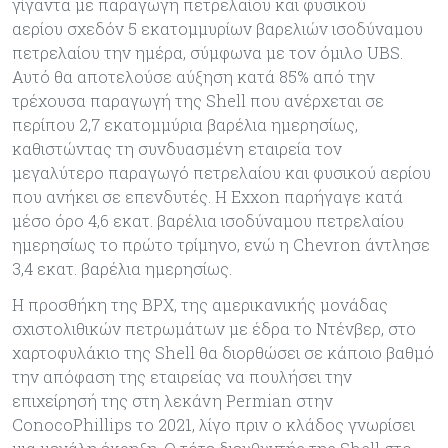
γίγαντα με παραγωγή πετρελαίου και φυσικού
αερίου σχεδόν 5 εκατομμυρίων βαρελιών ισοδύναμου
πετρελαίου την ημέρα, σύμφωνα με τον όμιλο UBS.
Αυτό θα αποτελούσε αύξηση κατά 85% από την
τρέχουσα παραγωγή της Shell που ανέρχεται σε
περίπου 2,7 εκατομμύρια βαρέλια ημερησίως,
καθιστώντας τη συνδυασμένη εταιρεία τον
μεγαλύτερο παραγωγό πετρελαίου και φυσικού αερίου
που ανήκει σε επενδυτές. Η Exxon παρήγαγε κατά
μέσο όρο 4,6 εκατ. βαρέλια ισοδύναμου πετρελαίου
ημερησίως το πρώτο τρίμηνο, ενώ η Chevron άντλησε
3,4 εκατ. βαρέλια ημερησίως.
Η προσθήκη της BPX, της αμερικανικής μονάδας
σχιστολιθικών πετρωμάτων με έδρα το Ντένβερ, στο
χαρτοφυλάκιο της Shell θα διορθώσει σε κάποιο βαθμό
την απόφαση της εταιρείας να πουλήσει την
επιχείρησή της στη λεκάνη Permian στην
ConocoPhillips το 2021, λίγο πριν ο κλάδος γνωρίσει