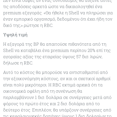
Δεν είναι σαφές αν ένας συνδυασμός θα αύξανε αυτές
τις αποδόσεις αρκετά ώστε να δικαιολογηθεί ένα
premium εξαγοράς. «Θα ήθελε η Shell να πληρώσει για
έναν εμπορικό οργανισμό, δεδομένου ότι έχει ήδη τον
δικό της;» ρώτησε η RBC.
Υψηλή τιμή
Η εξαγορά της BP θα απαιτούσε πιθανότατα από τη
Shell να καταβάλει ένα premium περίπου 20% επί της
αγοραίας αξίας της εταιρείας ύψους 57 δισ. λιρών,
δήλωσε η RBC.
Αυτό το κόστος θα μπορούσε να αντισταθμιστεί από
την εξοικονόμηση κόστους, αν και οι σχετικοί αριθμοί
είναι πολύ μικρότεροι. Η RBC εκτιμά αρχικά ότι τα
οικονομικά οφέλη από τη συνένωση θα
περιλαμβάνουν 1 δισ. δολάρια σε συνέργειες μετά από
φόρους το πρώτο έτος και 2 δισ. δολάρια από το
δεύτερο έτος. Επιπλέον, θα υπάρξουν συνέργειες από
τις κεφαλαιουχικές δαπάνες ύψους 1 δισ. δολαρίων το