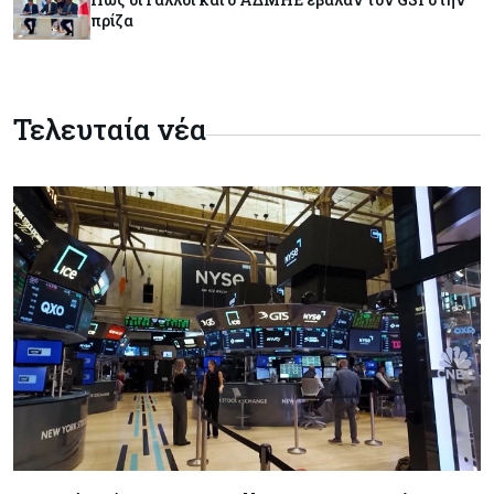
Eurostat: Ετήσια αύξηση 5% του όγκου λιανικού
πρίζα
εμπορίου στην Κύπρο τον Ιούνιο
Κύπρος
06-08-2026
Τελευταία νέα
Στην κυκλοφορία ο νέος δρόμος Λάρνακας –
Δεκέλειας μετά από 26 χρόνια
Tech
06-08-2026
SoftBank: Κέρδη 8,5 δισ. δολαρίων από την
Intel – Ξεπέρασε τις εκτιμήσεις εν αναμονή της
εισαγωγής της OpenAI
Κύπρος
06-08-2026
Καύσιμα και στέγαση κράτησαν τον πληθωρισμό
στο 2,9%
Κύπρος
06-08-2026