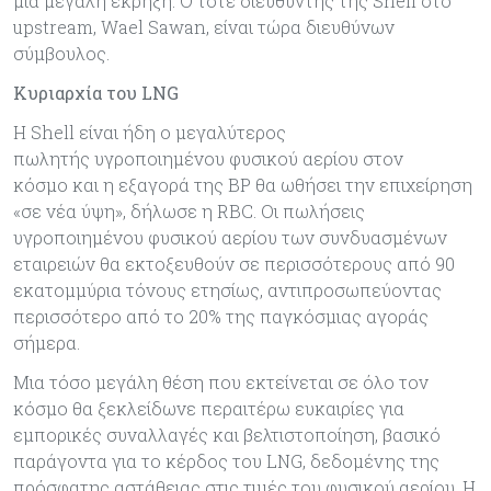
μια μεγάλη έκρηξη. Ο τότε διευθυντής της Shell στο
upstream, Wael Sawan, είναι τώρα διευθύνων
σύμβουλος.
Κυριαρχία του LNG
Η Shell είναι ήδη ο μεγαλύτερος
πωλητής υγροποιημένου φυσικού αερίου στον
κόσμο και η εξαγορά της BP θα ωθήσει την επιχείρηση
«σε νέα ύψη», δήλωσε η RBC. Οι πωλήσεις
υγροποιημένου φυσικού αερίου των συνδυασμένων
εταιρειών θα εκτοξευθούν σε περισσότερους από 90
εκατομμύρια τόνους ετησίως, αντιπροσωπεύοντας
περισσότερο από το 20% της παγκόσμιας αγοράς
σήμερα.
Μια τόσο μεγάλη θέση που εκτείνεται σε όλο τον
κόσμο θα ξεκλείδωνε περαιτέρω ευκαιρίες για
εμπορικές συναλλαγές και βελτιστοποίηση, βασικό
παράγοντα για το κέρδος του LNG, δεδομένης της
πρόσφατης αστάθειας στις τιμές του φυσικού αερίου. Η