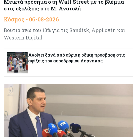
Μεικτά πρόσημα στη Wall Street με το βλέμμα
Δήμος Λευκωσίας: Νέα εποχή για το Παλιό ΓΣΠ
– Ολοκληρώθηκε η διαδικασία ανάθεσης των
στις εξελίξεις στη Μ. Ανατολή
υποστατικών
Κόσμος - 06-08-2026
Βουτιά άνω του 10% για τις Sandisk, AppLovin και
Κύπρος
06-08-2026
Western Digital
Ούτε άσπρος ούτε μαύρος καπνός για
κουρεμένους - Δεν έκλεισε η πόρτα για δεύτερη
δόση εντός ‘26
Ανοίγει ξανά από αύριο η οδική πρόσβαση στις
αφίξεις του αεροδρομίου Λάρνακας
Ενέργεια
06-08-2026
Τσαρλς Έλληνας για GSI: «Καταντήσαμε να
είμαστε θεατές» - Πώς η Meridiam αλλάζει τα
δεδομένα
Crypto
06-08-2026
Crypto: Πώς οι απατεώνες εκμεταλλεύονται τις
αλλαγές της ευρωπαϊκής νομοθεσίας
Κόσμος
06-08-2026