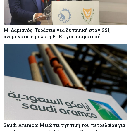
Ο 24χρονος «Νοστράδαμος» της AI είχε δίκαιο
για όλα. Κι όμως έχασε (σχεδόν) τα πάντα
Μ. Δαμιανός: Τεράστια νέα δυναμική στον GSI,
Κόσμος
06-08-2026
αναμένεται η μελέτη ΕΤΕπ για συμμετοχή
Η Ινδία ανεβάζει ταχύτητα στη διάλυση πλοίων
– Στο 35,4% το παγκόσμιο μερίδιό της
Κύπρος
06-08-2026
ΠτΔ: Υπεράνω όλων το δημόσιο συμφέρον – Όλα
όσα έγιναν στην τελετή διαβεβαίωσης των
νέων μελών της κυβέρνησης
Κόσμος
06-08-2026
Ήπια κέρδη στις ευρωαγορές – Αντέχει ο
τεχνολογικός κλάδος παρά τις πιέσεις στην
Ασία
Saudi Aramco: Μειώνει την τιμή του πετρελαίου για