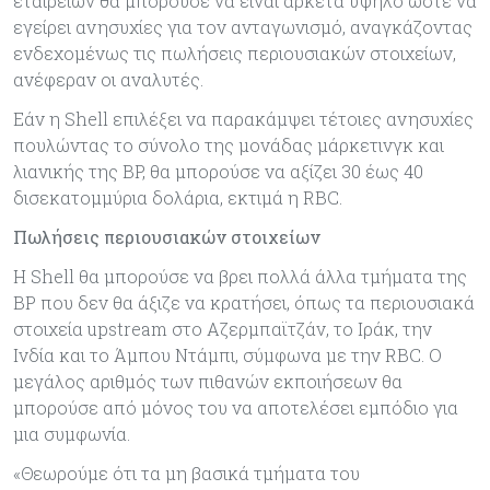
εταιρειών θα μπορούσε να είναι αρκετά υψηλό ώστε να
εγείρει ανησυχίες για τον ανταγωνισμό, αναγκάζοντας
ενδεχομένως τις πωλήσεις περιουσιακών στοιχείων,
ανέφεραν οι αναλυτές.
Εάν η Shell επιλέξει να παρακάμψει τέτοιες ανησυχίες
πουλώντας το σύνολο της μονάδας μάρκετινγκ και
λιανικής της BP, θα μπορούσε να αξίζει 30 έως 40
δισεκατομμύρια δολάρια, εκτιμά η RBC.
Πωλήσεις περιουσιακών στοιχείων
Η Shell θα μπορούσε να βρει πολλά άλλα τμήματα της
BP που δεν θα άξιζε να κρατήσει, όπως τα περιουσιακά
στοιχεία upstream στο Αζερμπαϊτζάν, το Ιράκ, την
Ινδία και το Άμπου Ντάμπι, σύμφωνα με την RBC. Ο
μεγάλος αριθμός των πιθανών εκποιήσεων θα
μπορούσε από μόνος του να αποτελέσει εμπόδιο για
μια συμφωνία.
«Θεωρούμε ότι τα μη βασικά τμήματα του