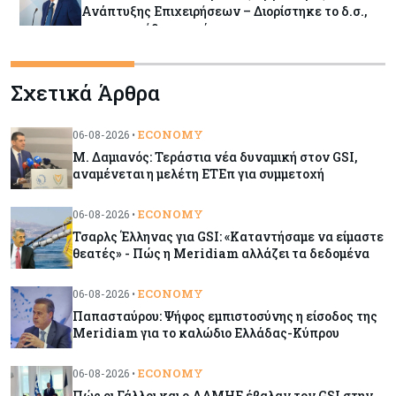
Ανάπτυξης Επιχειρήσεων – Διορίστηκε το δ.σ.,
ενεργοποιήθηκε ο νόμος
Κόσμος
06-08-2026
Σχετικά Άρθρα
Warner Bros: "Φρένο" στα έσοδα εξαιτίας των
κινηματογραφικών επιδόσεων και της
απουσίας του NBA
ECONOMY
06-08-2026 •
Μ. Δαμιανός: Τεράστια νέα δυναμική στον GSI,
αναμένεται η μελέτη ΕΤΕπ για συμμετοχή
Banking
06-08-2026
Commerzbank: Η Όρλοπ αλλάζει στάση
ECONOMY
06-08-2026 •
απέναντι στη UniCredit ενόψει κρίσιμων
Τσαρλς Έλληνας για GSI: «Καταντήσαμε να είμαστε
διαπραγματεύσεων
θεατές» - Πώς η Meridiam αλλάζει τα δεδομένα
Κόσμος
06-08-2026
ECONOMY
06-08-2026 •
«Spider-Man: Brand New Day»: Έφτασε το 1
Παπασταύρου: Ψήφος εμπιστοσύνης η είσοδος της
δισ. εισπράξεις σε μόλις 6 ημέρες
Meridiam για το καλώδιο Ελλάδας-Κύπρου
ECONOMY
06-08-2026 •
Κύπρος
06-08-2026
Πώς οι Γάλλοι και ο ΑΔΜΗΕ έβαλαν τον GSI στην