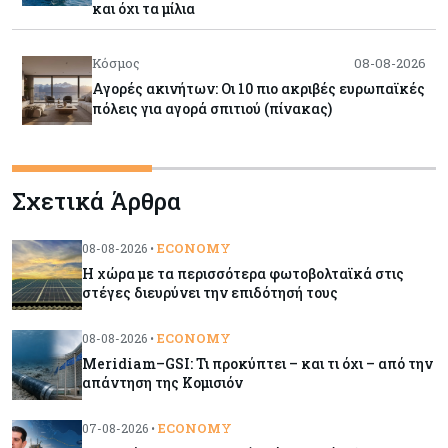
και όχι τα μίλια
Κόσμος
08-08-2026
Αγορές ακινήτων: Οι 10 πιο ακριβές ευρωπαϊκές
πόλεις για αγορά σπιτιού (πίνακας)
Κόσμος
08-08-2026
Σχετικά Άρθρα
Οι πυρκαγιές κατακαίνε την Ευρώπη, αλλά οι
ζημιές δεν είναι ασφαλισμένες
ECONOMY
08-08-2026 •
Η χώρα με τα περισσότερα φωτοβολταϊκά στις
Κόσμος
08-08-2026
στέγες διευρύνει την επιδότησή τους
Γιατί οι κεντρικές τράπεζες αφήνουν τις αγορές
να «παίξουν μπάλα»
ECONOMY
08-08-2026 •
Meridiam–GSI: Τι προκύπτει – και τι όχι – από την
απάντηση της Κομισιόν
Κόσμος
08-08-2026
Ποιες χώρες έχουν τα περισσότερα ρομπότ
ECONOMY
07-08-2026 •