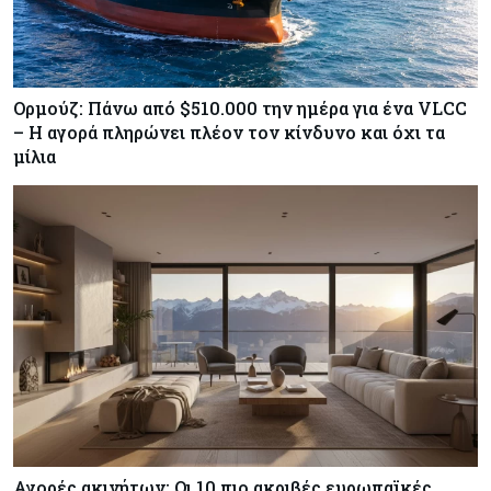
Ορμούζ: Πάνω από $510.000 την ημέρα για ένα VLCC
– Η αγορά πληρώνει πλέον τον κίνδυνο και όχι τα
μίλια
Αγορές ακινήτων: Οι 10 πιο ακριβές ευρωπαϊκές