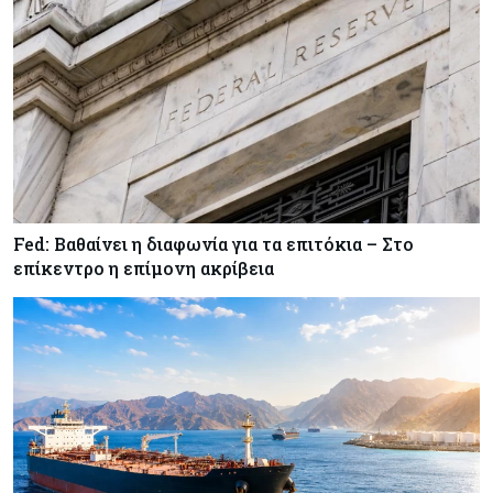
Κύπρος
07-08-2026
Οι τιμές καθορίζουν την επιλογή παρόχου
κινητής στην Κύπρο
Κύπρος
07-08-2026
34.787 νέες εγγραφές οχημάτων στο επτάμηνο
- Άνοδος 11,5% σε σχέση με πέρσι
Fed: Βαθαίνει η διαφωνία για τα επιτόκια – Στο
επίκεντρο η επίμονη ακρίβεια
Κόσμος
07-08-2026
ΕΚΤ: Αιφνιδιάστηκε από την πώληση ευρώ από
τις ΗΠΑ
Κύπρος
07-08-2026
Χορηγία €10.000 για υποτροφίες σε φοιτητές του
ΤΕΠΑΚ