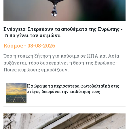
Ενέργεια
08-08-2026
Meridiam–GSI: Τι προκύπτει – και τι όχι – από
την απάντηση της Κομισιόν
Ενέργεια: Στερεύουν τα αποθέματα της Ευρώπης -
Τι θα γίνει τον χειμώνα
Κόσμος
07-08-2026
Κόσμος - 08-08-2026
Η Τουρκία χτυπάει Ντουμπάι και Λονδίνο:
Φορολογικά κίνητρα για επαναπατρισμό
Όσο η τοπική ζήτηση για καύσιμα σε ΗΠΑ και Ασία
πλούσιων κατοίκων και επενδυτών
αυξάνεται, τόσο δυσχεραίνει η θέση της Ευρώπης -
Ποιες κυρώσεις εμποδίζουν…
Κύπρος
07-08-2026
Από τα €150,6 εκατ. στα €112 εκατ. οι κρατικές
Η χώρα με τα περισσότερα φωτοβολταϊκά στις
πιστώσεις για έρευνα στην Κύπρο
στέγες διευρύνει την επιδότησή τους
Κόσμος
07-08-2026
Παγκόσμιος συναγερμός για τις τιμές των
τροφίμων