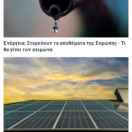
πιστώσεις για έρευνα στην Κύπρο
Κόσμος
07-08-2026
Παγκόσμιος συναγερμός για τις τιμές των
τροφίμων
Ενέργεια: Στερεύουν τα αποθέματα της Ευρώπης - Τι
θα γίνει τον χειμώνα
Κύπρος
07-08-2026
Οι τιμές καθορίζουν την επιλογή παρόχου
κινητής στην Κύπρο
Κύπρος
07-08-2026
34.787 νέες εγγραφές οχημάτων στο επτάμηνο
- Άνοδος 11,5% σε σχέση με πέρσι