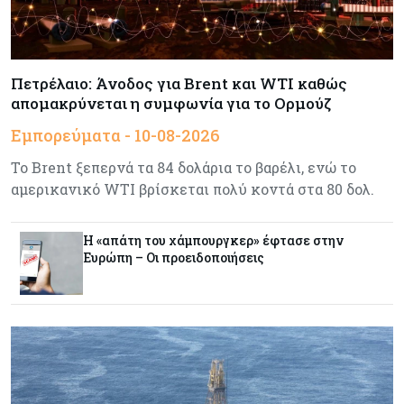
Κόσμος
09-08-2026
Ορμούζ: Το Ιράν «φρενάρει» το άνοιγμα των
Στενών – Βάζει όρους στις ΗΠΑ
Πετρέλαιο: Άνοδος για Brent και WTI καθώς
απομακρύνεται η συμφωνία για το Ορμούζ
Κύπρος
09-08-2026
Δεν τίθεται θέμα (για την ώρα) για τη θαλάσσια
Εμπορεύματα - 10-08-2026
σύνδεση Κύπρου - Ελλάδας
Το Brent ξεπερνά τα 84 δολάρια το βαρέλι, ενώ το
αμερικανικό WTI βρίσκεται πολύ κοντά στα 80 δολ.
Κόσμος
09-08-2026
Golden Fleet: Τα νέα θωρηκτά του Τραμπ που
Η «απάτη του χάμπουργκερ» έφτασε στην
προκαλούν αντιδράσεις και ο λογαριασμός –
Ευρώπη – Οι προειδοποιήσεις
μαμούθ
Κόσμος
09-08-2026
Ποιες πόλεις χτίζουν τους περισσότερους
ουρανοξύστες