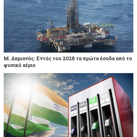
Κόσμος
09-08-2026
Πώς οι big tech εκτόξευσαν την
κεφαλαιοποίηση του Nasdaq 100 κατά $3,5 τρισ.
Αρθρογραφία
09-08-2026
Η επενδυτική κουλτούρα που λείπει από την
Κύπρο
Μ. Δαμιανός: Εντός του 2028 τα πρώτα έσοδα από το
φυσικό αέριο
Τουρισμός
09-08-2026
Στη σκανδιναβική αγορά ποντάρει η Κύπρος για
περισσότερους επισκέπτες τον χειμώνα
Κόσμος
08-08-2026
Ενέργεια: Στερεύουν τα αποθέματα της
Ευρώπης - Τι θα γίνει τον χειμώνα