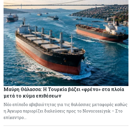
Μαύρη Θάλασσα: Η Τουρκία βάζει «φρένο» στα πλοία
μετά το κύμα επιθέσεων
Νέο επίπεδο αβεβαιότητας για τις θαλάσσιες μεταφορές καθώς
η Άγκυρα περιορίζει διελεύσεις προς το Novorossiysk – Στο
επίκεντρο…