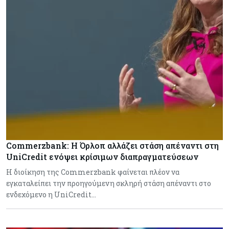
Commerzbank: Η Όρλοπ αλλάζει στάση απέναντι στη
UniCredit ενόψει κρίσιμων διαπραγματεύσεων
H διοίκηση της Commerzbank φαίνεται πλέον να
εγκαταλείπει την προηγούμενη σκληρή στάση απέναντι στο
ενδεχόμενο η UniCredit…