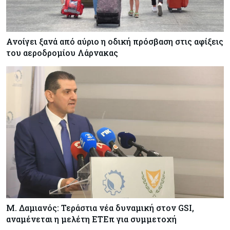
Κόσμος
06-08-2026
Ανοίγει ξανά από αύριο η οδική πρόσβαση στις αφίξεις
Ο 24χρονος «Νοστράδαμος» της AI είχε δίκαιο
του αεροδρομίου Λάρνακας
για όλα. Κι όμως έχασε (σχεδόν) τα πάντα
Κόσμος
06-08-2026
Η Ινδία ανεβάζει ταχύτητα στη διάλυση πλοίων
– Στο 35,4% το παγκόσμιο μερίδιό της
Κύπρος
06-08-2026
ΠτΔ: Υπεράνω όλων το δημόσιο συμφέρον – Όλα
όσα έγιναν στην τελετή διαβεβαίωσης των
νέων μελών της κυβέρνησης
Μ. Δαμιανός: Τεράστια νέα δυναμική στον GSI,
αναμένεται η μελέτη ΕΤΕπ για συμμετοχή