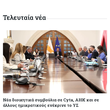
Κύπρος
06-08-2026
Τελευταία νέα
Eurostat: Ετήσια αύξηση 5% του όγκου λιανικού
εμπορίου στην Κύπρο τον Ιούνιο
Κύπρος
06-08-2026
Στην κυκλοφορία ο νέος δρόμος Λάρνακας –
Δεκέλειας μετά από 26 χρόνια
Tech
06-08-2026
SoftBank: Κέρδη 8,5 δισ. δολαρίων από την
Intel – Ξεπέρασε τις εκτιμήσεις εν αναμονή της
εισαγωγής της OpenAI
Κύπρος
06-08-2026
Νέα διοικητικά συμβούλια σε Cyta, AHK και σε
Καύσιμα και στέγαση κράτησαν τον πληθωρισμό
στο 2,9%
άλλους ημικρατικούς ενέκρινε το ΥΣ