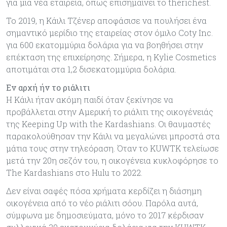
για μια νέα εταιρεία, όπως επισημαίνει το therichest.
Το 2019, η Κάιλι Τζένερ αποφάσισε να πουλήσει ένα
σημαντικό μερίδιο της εταιρείας στον όμιλο Coty Inc.
για 600 εκατομμύρια δολάρια για να βοηθήσει στην
επέκταση της επιχείρησης. Σήμερα, η Kylie Cosmetics
αποτιμάται στα 1,2 δισεκατομμύρια δολάρια.
Εν αρχή ήν το ριάλιτι
Η Κάιλι ήταν ακόμη παιδί όταν ξεκίνησε να
προβάλλεται στην Αμερική το ριάλιτι της οικογένειάς
της Keeping Up with the Kardashians. Οι θαυμαστές
παρακολούθησαν την Κάιλι να μεγαλώνει μπροστά στα
μάτια τους στην τηλεόραση. Όταν το KUWTK τελείωσε
μετά την 20η σεζόν του, η οικογένεια κυκλοφόρησε το
The Kardashians στο Hulu το 2022.
Δεν είναι σαφές πόσα χρήματα κερδίζει η διάσημη
οικογένεια από το νέο ριάλιτι σόου. Παρόλα αυτά,
σύμφωνα με δημοσιεύματα, μόνο το 2017 κέρδισαν