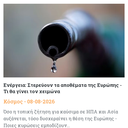
Market News
08-08-2026
Baker Tilly: Στην 7η θέση παγκοσμίως στις
M&A μεσαίας αγοράς
Κύπρος
08-08-2026
Πιο ισχυρό το κυπριακό διαβατήριο το 2026
Ενέργεια
08-08-2026
Meridiam–GSI: Τι προκύπτει – και τι όχι – από
την απάντηση της Κομισιόν
Ενέργεια: Στερεύουν τα αποθέματα της Ευρώπης -
Τι θα γίνει τον χειμώνα
Κόσμος
07-08-2026
Κόσμος - 08-08-2026
Η Τουρκία χτυπάει Ντουμπάι και Λονδίνο:
Φορολογικά κίνητρα για επαναπατρισμό
Όσο η τοπική ζήτηση για καύσιμα σε ΗΠΑ και Ασία
πλούσιων κατοίκων και επενδυτών
αυξάνεται, τόσο δυσχεραίνει η θέση της Ευρώπης -
Ποιες κυρώσεις εμποδίζουν…