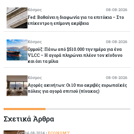
Κόσμος
08-08-2026
Fed: Βαθαίνει η διαφωνία για τα επιτόκια – Στο
επίκεντρο η επίμονη ακρίβεια
Κόσμος
08-08-2026
Ορμούζ: Πάνω από $510.000 την ημέρα για ένα
VLCC – Η αγορά πληρώνει πλέον τον κίνδυνο
και όχι τα μίλια
Κόσμος
08-08-2026
Αγορές ακινήτων: Οι 10 πιο ακριβές ευρωπαϊκές
πόλεις για αγορά σπιτιού (πίνακας)
Κόσμος
08-08-2026
Σχετικά Άρθρα
Οι πυρκαγιές κατακαίνε την Ευρώπη, αλλά οι
ζημιές δεν είναι ασφαλισμένες
ECONOMY
04-08-2024 •