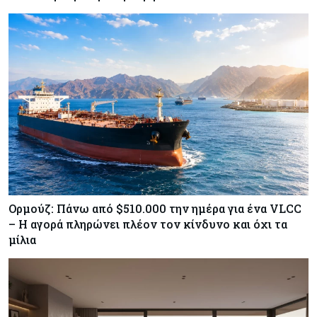
ΕΚΤ: Αιφνιδιάστηκε από την πώληση ευρώ από
τις ΗΠΑ
Κύπρος
07-08-2026
Χορηγία €10.000 για υποτροφίες σε φοιτητές του
ΤΕΠΑΚ
Ορμούζ: Πάνω από $510.000 την ημέρα για ένα VLCC
– Η αγορά πληρώνει πλέον τον κίνδυνο και όχι τα
μίλια