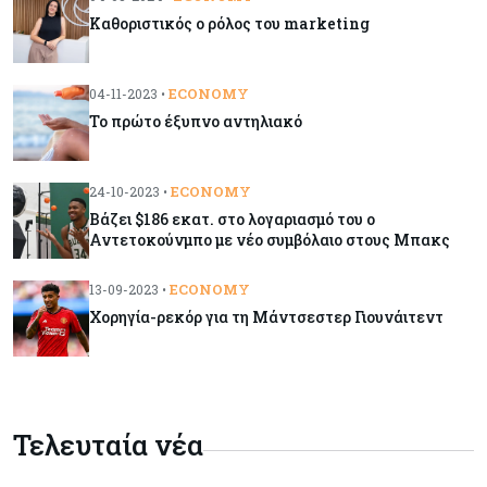
Καθοριστικός ο ρόλος του marketing
Κόσμος
08-08-2026
Γιατί οι κεντρικές τράπεζες αφήνουν τις αγορές
να «παίξουν μπάλα»
ECONOMY
04-11-2023 •
Το πρώτο έξυπνο αντηλιακό
Κόσμος
08-08-2026
Ποιες χώρες έχουν τα περισσότερα ρομπότ
ECONOMY
24-10-2023 •
Βάζει $186 εκατ. στο λογαριασμό του ο
Αντετοκούνμπο με νέο συμβόλαιο στους Μπακς
Κόσμος
08-08-2026
Κρίσιμες πρώτες ύλες: Ο ευρωπαϊκός χάρτης
ECONOMY
13-09-2023 •
και οι προκλήσεις
Χορηγία-ρεκόρ για τη Μάντσεστερ Γιουνάιτεντ
Κόσμος
08-08-2026
Πόσα ξοδεύει ο Λευκός Οίκος – Το κόστος
λειτουργίας για προσωπικό, υποδομές και
Τελευταία νέα
ασφάλεια