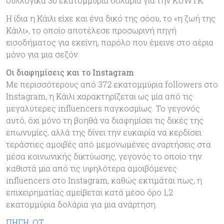
συλλογικά 30 εκατομμύρια δολάρια για την KUWTK.
Η ίδια η Κάιλι είχε και ένα δικό της σόου, το «η ζωή της
Κάιλι», το οποίο αποτέλεσε προσωρινή πηγή
εισοδήματος για εκείνη, παρόλο που έμεινε στο αέρια
μόνο για μια σεζόν.
Οι διαφημίσεις και το Instagram
Με περισσότερους από 372 εκατομμύρια followers στο
Instagram, η Κάιλι χαρακτηρίζεται ως μία από τις
μεγαλύτερες influencers παγκοσμίως. Το γεγονός
αυτό, όχι μόνο τη βοηθά να διαφημίσει τις δικές της
επωνυμίες, αλλά της δίνει την ευκαιρία να κερδίσει
τεράστιες αμοιβές από μεμονωμένες αναρτήσεις στα
μέσα κοινωνικής δικτύωσης, γεγονός το οποίο την
καθιστά μια από τις υψηλότερα αμοιβόμενες
influencers στο Instagram, καθώς εκτιμάται πως, η
επιχειρηματίας αμείβεται κατά μέσο όρο 1,2
εκατομμύρια δολάρια για μια ανάρτηση.
ΠΗΓΗ: ΟΤ