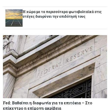
Κύπρος
07-08-2026
Από τα €150,6 εκατ. στα €112 εκατ. οι κρατικές
Η χώρα με τα περισσότερα φωτοβολταϊκά στις
πιστώσεις για έρευνα στην Κύπρο
στέγες διευρύνει την επιδότησή τους
Κόσμος
07-08-2026
Παγκόσμιος συναγερμός για τις τιμές των
τροφίμων
Κύπρος
07-08-2026
Οι τιμές καθορίζουν την επιλογή παρόχου
κινητής στην Κύπρο
Κύπρος
07-08-2026
34.787 νέες εγγραφές οχημάτων στο επτάμηνο
- Άνοδος 11,5% σε σχέση με πέρσι
Fed: Βαθαίνει η διαφωνία για τα επιτόκια – Στο
επίκεντρο η επίμονη ακρίβεια
Κόσμος
07-08-2026