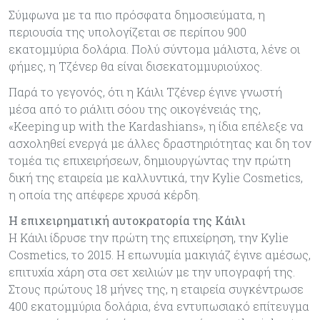
Σύμφωνα με τα πιο πρόσφατα δημοσιεύματα, η
περιουσία της υπολογίζεται σε περίπου 900
εκατομμύρια δολάρια. Πολύ σύντομα μάλιστα, λένε οι
φήμες, η Τζένερ θα είναι δισεκατομμυριούχος.
Παρά το γεγονός, ότι η Κάιλι Τζένερ έγινε γνωστή
μέσα από το ριάλιτι σόου της οικογένειάς της,
«Keeping up with the Kardashians», η ίδια επέλεξε να
ασχοληθεί ενεργά με άλλες δραστηριότητας και δη τον
τομέα τις επιχειρήσεων, δημιουργώντας την πρώτη
δική της εταιρεία με καλλυντικά, την Kylie Cosmetics,
η οποία της απέφερε χρυσά κέρδη.
Η επιχειρηματική αυτοκρατορία της Κάιλι
Η Κάιλι ίδρυσε την πρώτη της επιχείρηση, την Kylie
Cosmetics, το 2015. Η επωνυμία μακιγιάζ έγινε αμέσως,
επιτυχία χάρη στα σετ χειλιών με την υπογραφή της.
Στους πρώτους 18 μήνες της, η εταιρεία συγκέντρωσε
400 εκατομμύρια δολάρια, ένα εντυπωσιακό επίτευγμα