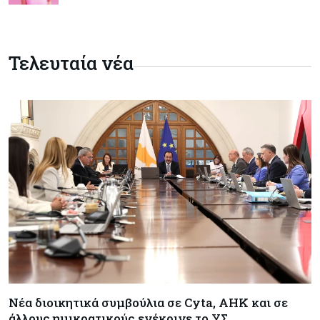
δισ. εισπράξεις σε μόλις 6 ημέρες
Κύπρος
06-08-2026
Τελευταία νέα
Eurostat: Ετήσια αύξηση 5% του όγκου λιανικού
εμπορίου στην Κύπρο τον Ιούνιο
Κύπρος
06-08-2026
Στην κυκλοφορία ο νέος δρόμος Λάρνακας –
Δεκέλειας μετά από 26 χρόνια
Tech
06-08-2026
SoftBank: Κέρδη 8,5 δισ. δολαρίων από την
Intel – Ξεπέρασε τις εκτιμήσεις εν αναμονή της
εισαγωγής της OpenAI
Κύπρος
06-08-2026
Νέα διοικητικά συμβούλια σε Cyta, AHK και σε
Καύσιμα και στέγαση κράτησαν τον πληθωρισμό
στο 2,9%
άλλους ημικρατικούς ενέκρινε το ΥΣ