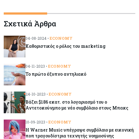
Κύπρος
06-08-2026
Σχετικά Άρθρα
Πιάνει δουλειά ο Κυπριακός Οργανισμός
Ανάπτυξης Επιχειρήσεων – Διορίστηκε το δ.σ.,
ενεργοποιήθηκε ο νόμος
ECONOMY
04-08-2024 •
Καθοριστικός ο ρόλος του marketing
Κόσμος
06-08-2026
Warner Bros: "Φρένο" στα έσοδα εξαιτίας των
κινηματογραφικών επιδόσεων και της
ECONOMY
04-11-2023 •
απουσίας του NBA
Το πρώτο έξυπνο αντηλιακό
Banking
06-08-2026
ECONOMY
24-10-2023 •
Commerzbank: Η Όρλοπ αλλάζει στάση
Βάζει $186 εκατ. στο λογαριασμό του ο
απέναντι στη UniCredit ενόψει κρίσιμων
Αντετοκούνμπο με νέο συμβόλαιο στους Μπακς
διαπραγματεύσεων
ECONOMY
10-09-2023 •
Κόσμος
06-08-2026
Η Warner Music υπέγραψε συμβόλαιο με εικονική
«Spider-Man: Brand New Day»: Έφτασε το 1
ποπ τραγουδίστρια τεχνητής νοημοσύνης