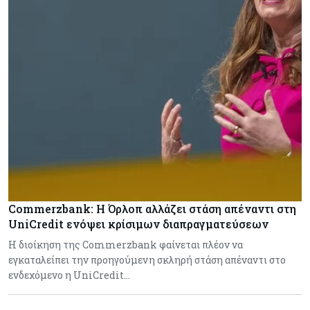
Commerzbank: Η Όρλοπ αλλάζει στάση απέναντι στη
UniCredit ενόψει κρίσιμων διαπραγματεύσεων
H διοίκηση της Commerzbank φαίνεται πλέον να
εγκαταλείπει την προηγούμενη σκληρή στάση απέναντι στο
ενδεχόμενο η UniCredit…