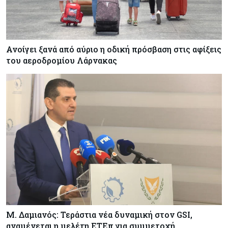
αλλαγές της ευρωπαϊκής νομοθεσίας
Κόσμος
06-08-2026
Ανοίγει ξανά από αύριο η οδική πρόσβαση στις αφίξεις
Ο 24χρονος «Νοστράδαμος» της AI είχε δίκαιο
του αεροδρομίου Λάρνακας
για όλα. Κι όμως έχασε (σχεδόν) τα πάντα
Κόσμος
06-08-2026
Η Ινδία ανεβάζει ταχύτητα στη διάλυση πλοίων
– Στο 35,4% το παγκόσμιο μερίδιό της
Κύπρος
06-08-2026
ΠτΔ: Υπεράνω όλων το δημόσιο συμφέρον – Όλα
όσα έγιναν στην τελετή διαβεβαίωσης των
νέων μελών της κυβέρνησης
Μ. Δαμιανός: Τεράστια νέα δυναμική στον GSI,
αναμένεται η μελέτη ΕΤΕπ για συμμετοχή