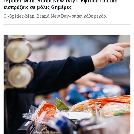
«Spider-Man: Brand New Day»: Έφτασε το 1 δισ.
εισπράξεις σε μόλις 6 ημέρες
Ο «Spider-Man: Brand New Day» σπάει κάθε ρεκόρ.