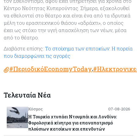
τον Εθελοντισμό, αφού έχει υπηρετήσει για χρόνια στο
Κέντρο Νεότητας Κυπερούντας. Σήμερα, εξακολουθεί
να εθελοντεί στο θέατρο και είναι ένα από τα ιδρυτικά
μέλη του ερασιτεχνικού θιάσου «αδράχτι», ο οποίος
έχει ως στόχο την υγιή απασχόληση των νέων, μέσα
από το θέατρο.
Διαβάστε επίσης:
Το στοίχημα των επιτοκίων: Η πορεία
που διαμορφώνει τις αγορές
#ΠεριοδικόEconomyToday
#Ηλεκτρονικ
,
Τελευταία Νέα
Κόσμος
07-08-2026
Η Τουρκία χτυπάει Ντουμπάι και Λονδίνο:
Φορολογικά κίνητρα για επαναπατρισμό
πλούσιων κατοίκων και επενδυτών