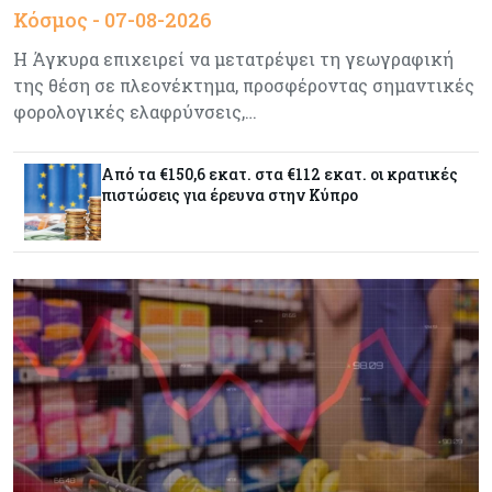
Κόσμος - 07-08-2026
Γιατί το Bitcoin διχάζει αναλυτές και αγορά
Η Άγκυρα επιχειρεί να μετατρέψει τη γεωγραφική
της θέση σε πλεονέκτημα, προσφέροντας σημαντικές
φορολογικές ελαφρύνσεις,…
Ελλάδα
07-08-2026
Καλπάζουν τα Airbnb στην Ελλάδα - Σχεδόν
sold out τα νησιά
Από τα €150,6 εκατ. στα €112 εκατ. οι κρατικές
πιστώσεις για έρευνα στην Κύπρο
Εμπορεύματα
07-08-2026
Goldman Sachs: Το Brent θα κυμανθεί στα $80-
90/βαρέλι μέχρι να υπάρξουν εξελίξεις στη
Μέση Ανατολή
Κόσμος
07-08-2026
Σαουδική Αραβία, Πακιστάν και Τουρκία
υπογράφουν συμφωνία για αμοιβαία άμυνα
Εμπορεύματα
07-08-2026