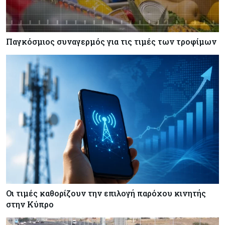
Πετρέλαιο: Πιάνει και πάλι τα 83 δολάρια το
Brent μετά το σχέδιο του Ιράν για τα Στενά του
Ορμούζ
Παγκόσμιος συναγερμός για τις τιμές των τροφίμων
Κόσμος
07-08-2026
Ευρωπαϊκή αυτοκινητοβιομηχανία: Αναζητά
σωσίβιο στην Κίνα
Κύπρος
07-08-2026
Πώς οι κυπριακές τράπεζες «τιμολογούν» τον
πόλεμο
Οι τιμές καθορίζουν την επιλογή παρόχου κινητής
στην Κύπρο