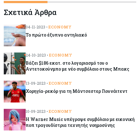
Κόσμος
07-08-2026
Σχετικά Άρθρα
ΕΚΤ: Αιφνιδιάστηκε από την πώληση ευρώ από
τις ΗΠΑ
ECONOMY
04-11-2023 •
Το πρώτο έξυπνο αντηλιακό
Κύπρος
07-08-2026
Χορηγία €10.000 για υποτροφίες σε φοιτητές του
ΤΕΠΑΚ
ECONOMY
24-10-2023 •
Βάζει $186 εκατ. στο λογαριασμό του ο
Αντετοκούνμπο με νέο συμβόλαιο στους Μπακς
Κύπρος
07-08-2026
Επαναλειτουργεί η οδική πρόσβαση στις αφίξεις
ECONOMY
13-09-2023 •
του αεροδρομίου Λάρνακας
Χορηγία-ρεκόρ για τη Μάντσεστερ Γιουνάιτεντ
Εμπορεύματα
07-08-2026
Χρυσός: Καλπάζει προς την καλύτερη εβδομάδα
ECONOMY
10-09-2023 •
από τον Ιανουάριο – Μια ανάσα από τα $4.300
Η Warner Music υπέγραψε συμβόλαιο με εικονική
ποπ τραγουδίστρια τεχνητής νοημοσύνης
Κύπρος
07-08-2026