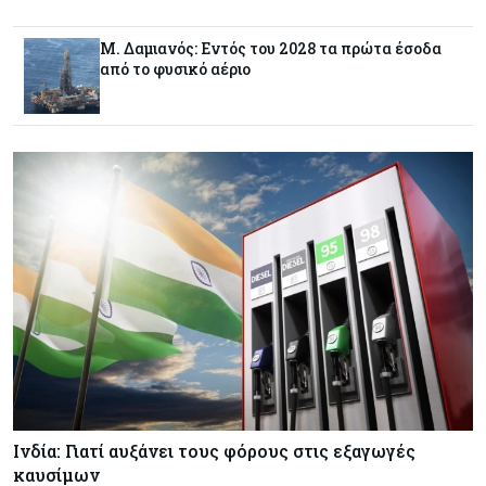
ουρανοξύστες
Μ. Δαμιανός: Εντός του 2028 τα πρώτα έσοδα
από το φυσικό αέριο
Κόσμος
09-08-2026
Πώς οι big tech εκτόξευσαν την
κεφαλαιοποίηση του Nasdaq 100 κατά $3,5 τρισ.
Αρθρογραφία
09-08-2026
Η επενδυτική κουλτούρα που λείπει από την
Κύπρο
Τουρισμός
09-08-2026
Στη σκανδιναβική αγορά ποντάρει η Κύπρος για
περισσότερους επισκέπτες τον χειμώνα
Κόσμος
08-08-2026
Ινδία: Γιατί αυξάνει τους φόρους στις εξαγωγές
Ενέργεια: Στερεύουν τα αποθέματα της
καυσίμων
Ευρώπης - Τι θα γίνει τον χειμώνα