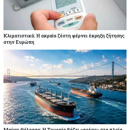
Κλιματιστικά: Η ακραία ζέστη φέρνει έκρηξη ζήτησης
στην Ευρώπη
Μαύρη Θάλασσα: Η Τουρκία βάζει «φρένο» στα πλοία