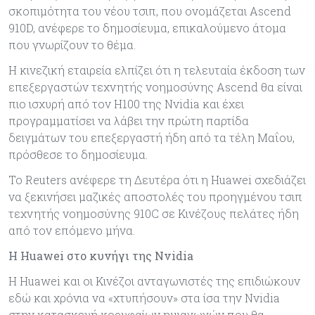
σκοπιμότητα του νέου τσιπ, που ονομάζεται Ascend
910D, ανέφερε το δημοσίευμα, επικαλούμενο άτομα
που γνωρίζουν το θέμα.
Η κινεζική εταιρεία ελπίζει ότι η τελευταία έκδοση των
επεξεργαστών τεχνητής νοημοσύνης Ascend θα είναι
πιο ισχυρή από τον H100 της Nvidia και έχει
προγραμματίσει να λάβει την πρώτη παρτίδα
δειγμάτων του επεξεργαστή ήδη από τα τέλη Μαΐου,
πρόσθεσε το δημοσίευμα.
Το Reuters ανέφερε τη Δευτέρα ότι η Huawei σχεδιάζει
να ξεκινήσει μαζικές αποστολές του προηγμένου τσιπ
τεχνητής νοημοσύνης 910C σε Κινέζους πελάτες ήδη
από τον επόμενο μήνα.
H Huawei στο κυνήγι της Nvidia
Η Huawei και οι Κινέζοι ανταγωνιστές της επιδιώκουν
εδώ και χρόνια να «χτυπήσουν» στα ίσα την Nvidia
στην κατασκευή κορυφαίων ημιαγωγών που θα