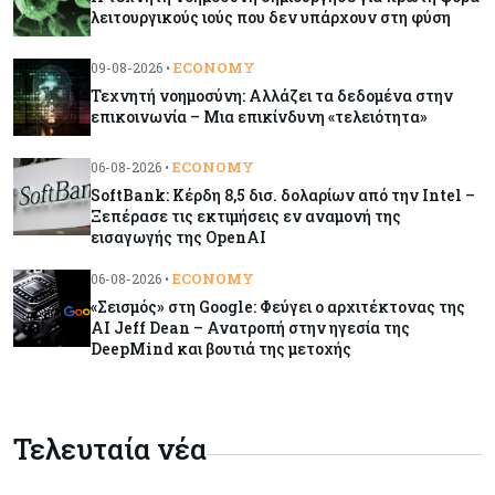
Η τεχνητή νοημοσύνη δημιούργησε για πρώτη
λειτουργικούς ιούς που δεν υπάρχουν στη φύση
φορά λειτουργικούς ιούς που δεν υπάρχουν στη
φύση
ECONOMY
09-08-2026 •
Τεχνητή νοημοσύνη: Αλλάζει τα δεδομένα στην
επικοινωνία – Μια επικίνδυνη «τελειότητα»
Κόσμος
09-08-2026
Γιατί οι ευρωπαϊκές μετοχές προσελκύουν ξανά
ECONOMY
06-08-2026 •
τους επενδυτές
SoftBank: Κέρδη 8,5 δισ. δολαρίων από την Intel –
Ξεπέρασε τις εκτιμήσεις εν αναμονή της
εισαγωγής της OpenAI
Ενέργεια
09-08-2026
Κλιματιστικά: Η ακραία ζέστη φέρνει έκρηξη
ECONOMY
06-08-2026 •
ζήτησης στην Ευρώπη
«Σεισμός» στη Google: Φεύγει ο αρχιτέκτονας της
AI Jeff Dean – Ανατροπή στην ηγεσία της
DeepMind και βουτιά της μετοχής
Κόσμος
09-08-2026
Μαύρη Θάλασσα: Η Τουρκία βάζει «φρένο» στα
πλοία μετά το κύμα επιθέσεων
Τελευταία νέα
Tech
09-08-2026