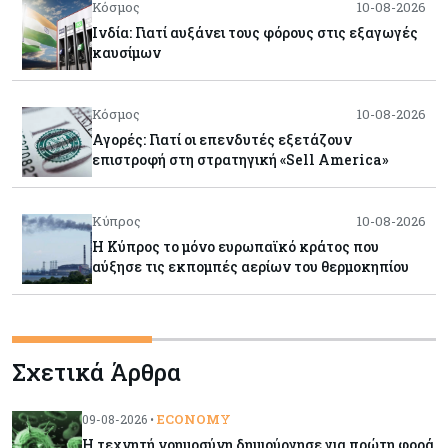
Κόσμος
10-08-2026
Ινδία: Γιατί αυξάνει τους φόρους στις εξαγωγές
καυσίμων
Κόσμος
10-08-2026
Αγορές: Γιατί οι επενδυτές εξετάζουν
επιστροφή στη στρατηγική «Sell America»
Κύπρος
10-08-2026
Η Κύπρος το μόνο ευρωπαϊκό κράτος που
αύξησε τις εκπομπές αερίων του θερμοκηπίου
Κόσμος
09-08-2026
Wall Street: Ενέργεια και AI «απογειώνουν» τα
Σχετικά Άρθρα
εταιρικά κέρδη – Αντέχει όμως το ράλι;
ECONOMY
09-08-2026 •
Tech
09-08-2026
Η τεχνητή νοημοσύνη δημιούργησε για πρώτη φορά