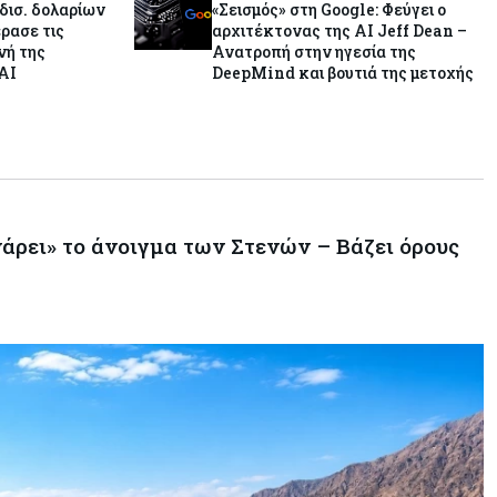
αφήνουν τις αγορές να «παίξουν
 δισ. δολαρίων
«Σεισμός» στη Google: Φεύγει ο
μπάλα»
έρασε τις
αρχιτέκτονας της AI Jeff Dean –
νή της
Ανατροπή στην ηγεσία της
AI
DeepMind και βουτιά της μετοχής
νάρει» το άνοιγμα των Στενών – Βάζει όρους