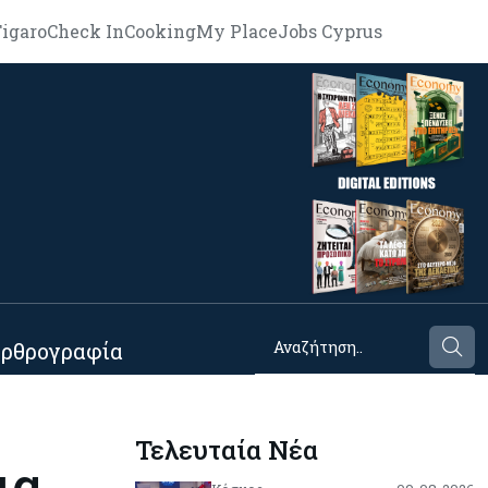
igaro
Check In
Cooking
My Place
Jobs Cyprus
ρθρογραφία
Τελευταία Νέα
ια