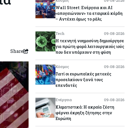
Κόσμος
09-08-2026
Wall Street: Ενέργεια και AI
«απογειώνουν» τα εταιρικά κέρδη
– Αντέχει όμως το ράλι;
Tech
09-08-2026
Η τεχνητή νοημοσύνη δημιούργησε
για πρώτη φορά λειτουργικούς ιούς
Share
που δεν υπάρχουν στη φύση
Κόσμος
09-08-2026
Γιατί οι ευρωπαϊκές μετοχές
προσελκύουν ξανά τους
επενδυτές
Ενέργεια
09-08-2026
Κλιματιστικά: Η ακραία ζέστη
φέρνει έκρηξη ζήτησης στην
Ευρώπη