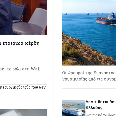
α εταιρικά κέρδη –
σει το ράλι στη Wall
Οι Φρουροί της Επανάστα
ναυσιπλοΐας από τις συνο
ιτουργικούς ιούς που δεν
Δεν τίθεται θέ
Ελλάδας
Κανονικά τα δρομ