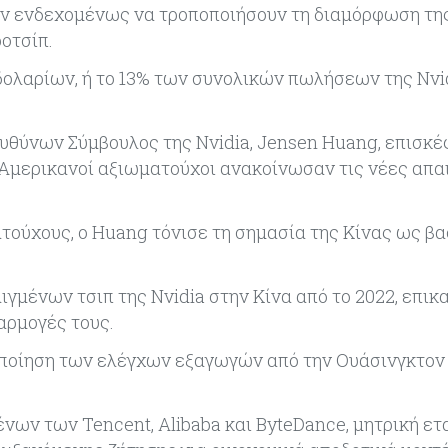
σαν ενδεχομένως να τροποποιήσουν τη διαμόρφωση τη
οτσίπ.
ολαρίων, ή το 13% των συνολικών πωλήσεων της Nvid
ευθύνων Σύμβουλος της Nvidia, Jensen Huang, επισκέ
 Αμερικανοί αξιωματούχοι ανακοίνωσαν τις νέες απα
τούχους, ο Huang τόνισε τη σημασία της Κίνας ως βα
ιγμένων τσιπ της Nvidia στην Κίνα από το 2022, επι
αρμογές τους.
οποίηση των ελέγχων εξαγωγών από την Ουάσινγκτον
νων των Tencent, Alibaba και ByteDance, μητρική ετ