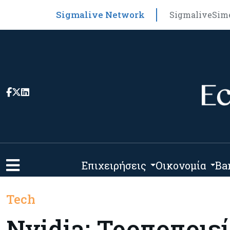
Sigmalive Network
Sigmalive
Sim
Επιχειρήσεις
Οικονομία
Ba
Tech
Nvidia: Τροποποιεί