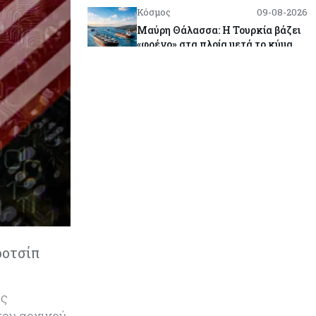
Κόσμος
09-08-2026
Μαύρη Θάλασσα: Η Τουρκία βάζει
«φρένο» στα πλοία μετά το κύμα
επιθέσεων
Tech
09-08-2026
Τεχνητή νοημοσύνη: Αλλάζει τα
δεδομένα στην επικοινωνία – Μια
επικίνδυνη «τελειότητα»
Κόσμος
09-08-2026
Ορμούζ: Το Ιράν «φρενάρει» το
άνοιγμα των Στενών – Βάζει όρους
στις ΗΠΑ
ροτσίπ
Κύπρος
09-08-2026
Δεν τίθεται θέμα (για την ώρα) για
τη θαλάσσια σύνδεση Κύπρου -
ής
Ελλάδας
του αρχικού