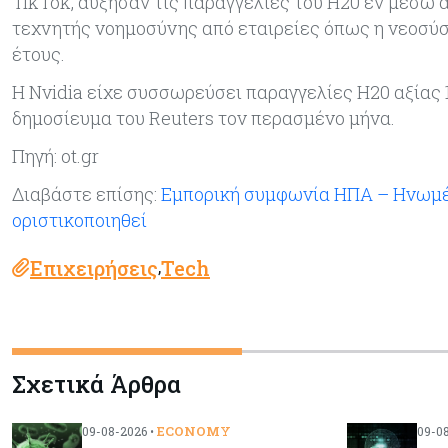
TikTok, αύξησαν τις παραγγελίες του H20 εν μέσω 
τεχνητής νοημοσύνης από εταιρείες όπως η νεοσύστ
έτους.
Η Nvidia είχε συσσωρεύσει παραγγελίες H20 αξίας
δημοσίευμα του Reuters τον περασμένο μήνα.
Πηγή: ot.gr
Διαβάστε επίσης:
Εμπορική συμφωνία ΗΠΑ – Ηνωμέν
οριστικοποιηθεί
Επιχειρήσεις
Tech
,
Σχετικά Άρθρα
ECONOMY
09-08-2026 •
09-08