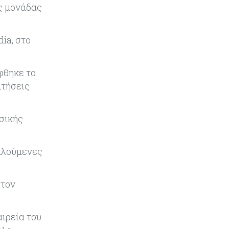
ς μονάδας
Τουρισμός
09-08-2026
Στη σκανδιναβική αγορά ποντάρει
η Κύπρος για περισσότερους
ia, στο
επισκέπτες τον χειμώνα
φθηκε το
Κόσμος
08-08-2026
Ενέργεια: Στερεύουν τα
ιτήσεις
αποθέματα της Ευρώπης - Τι θα
γίνει τον χειμώνα
σικής
Ενέργεια
08-08-2026
Η χώρα με τα περισσότερα
καλούμενες
φωτοβολταϊκά στις στέγες
διευρύνει την επιδότησή τους
 τον
Κόσμος
08-08-2026
Fed: Βαθαίνει η διαφωνία για τα
επιτόκια – Στο επίκεντρο η
αιρεία του
επίμονη ακρίβεια