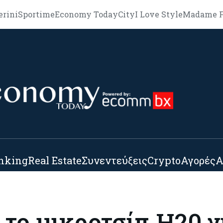
erini
Sportime
Economy Today
City
I Love Style
Madame F
nking
Real Estate
Συνεντεύξεις
Crypto
Αγορές
Α
 το μικροτσίπ H20 γ