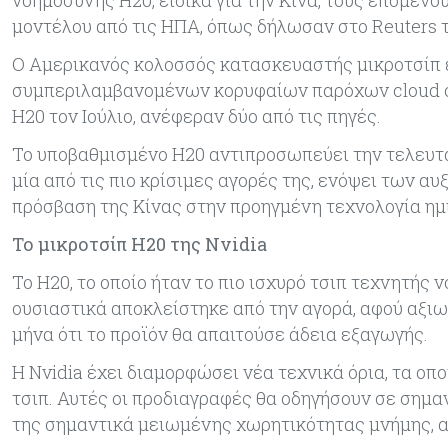
μοντέλου από τις ΗΠΑ, όπως δήλωσαν στο Reuters τ
Ο Αμερικανός κολοσσός κατασκευαστής μικροτσίπ έ
συμπεριλαμβανομένων κορυφαίων παρόχων cloud co
H20 τον Ιούλιο, ανέφεραν δύο από τις πηγές.
Το υποβαθμισμένο H20 αντιπροσωπεύει την τελευταί
μία από τις πιο κρίσιμες αγορές της, ενόψει των 
πρόσβαση της Κίνας στην προηγμένη τεχνολογία η
Το μικροτσίπ H20 της Nvidia
Το H20, το οποίο ήταν το πιο ισχυρό τσιπ τεχνητής 
ουσιαστικά αποκλείστηκε από την αγορά, αφού αξ
μήνα ότι το προϊόν θα απαιτούσε άδεια εξαγωγής.
Η Nvidia έχει διαμορφώσει νέα τεχνικά όρια, τα ο
τσιπ. Αυτές οι προδιαγραφές θα οδηγήσουν σε σημ
της σημαντικά μειωμένης χωρητικότητας μνήμης, αν