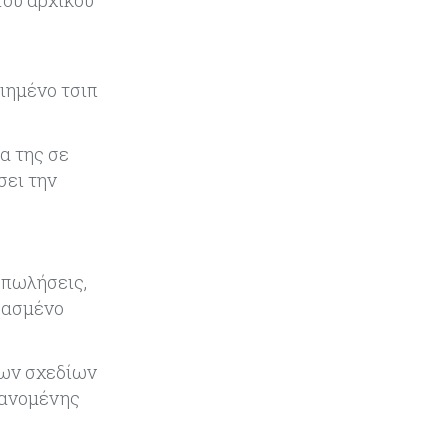
Κόσμος
09-08-2026
Golden Fleet: Τα νέα θωρηκτά του
Τραμπ που προκαλούν αντιδράσεις
ιημένο τσιπ
και ο λογαριασμός – μαμούθ
Κόσμος
09-08-2026
α της σε
Ποιες πόλεις χτίζουν τους
σει την
περισσότερους ουρανοξύστες
Κόσμος
09-08-2026
Πώς οι big tech εκτόξευσαν την
ς πωλήσεις,
κεφαλαιοποίηση του Nasdaq 100
ρασμένο
κατά $3,5 τρισ.
Αρθρογραφία
09-08-2026
νων σχεδίων
Η επενδυτική κουλτούρα που
βανομένης
λείπει από την Κύπρο