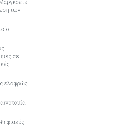
Κύπρος
05-08-2026
 Μαργκρέτε
Τον Σεπτέμβριο αρχίζει ο διάλογος
δεση των
για τις άδειες ασθενείας στο
Δημόσιο
ποίο
Κόσμος
05-08-2026
Η Ρωσία επεκτείνει τον «σκιώδη»
ας
στόλο LNG ενόψει των νέων
ευρωπαϊκών κυρώσεων
ωμές σε
ικές
Κόσμος
05-08-2026
Τζεφ Μπέζος και Λεονάρντο Ντι
τας ελαφρώς
Κάπριο ενώνουν τις δυνάμεις τους
σε deal μαμούθ $200 εκατ.
καινοτομία,
Tech
05-08-2026
Τεχνητή Νοημοσύνη: Η Alibaba
λανσάρει το Qwen3.8-Max με
 Ψηφιακές
προηγμένες δυνατότητες
προγραμματισμού