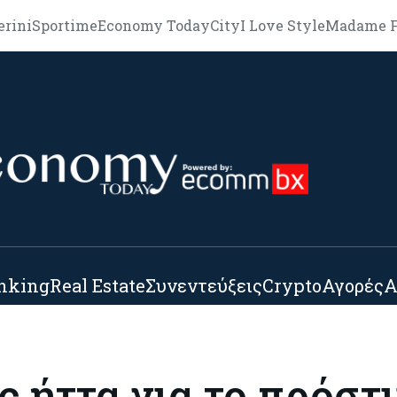
erini
Sportime
Economy Today
City
I Love Style
Madame F
nking
Real Estate
Συνεντεύξεις
Crypto
Αγορές
Α
ς ήττα για το πρόστ