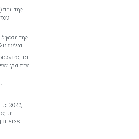
από τράπεζα σε τράπεζα στην
) που της
Κύπρο
ατου
Κόσμος
05-08-2026
Η Κίνα ξεκινά παγκόσμιο
 έφεση της
φορολογικό κυνήγι – Ποιοι
ελιωμένα.
μπαίνουν στο στόχαστρο
ποιώντας τα
Κόσμος
05-08-2026
ένα για την
Χρηματιστήρια: Οι δείκτες σε
ιστορικά υψηλα – Γιατί οι
«Κασσάνδρες» βλέπουν «κλασική
ς
φούσκα» και νέο κραχ;
Ενέργεια
05-08-2026
 το 2022,
Ιταλία: Αξιοποιεί τη δημοσιονομική
ας τη
ευελιξία της ΕΕ για επενδύσεις
μπ, είχε
στην ενέργεια