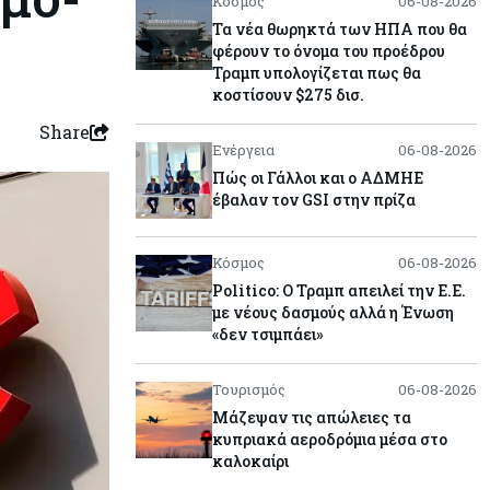
Κόσμος
06-08-2026
Τα νέα θωρηκτά των ΗΠΑ που θα
φέρουν το όνομα του προέδρου
Τραμπ υπολογίζεται πως θα
κοστίσουν $275 δισ.
Share
Ενέργεια
06-08-2026
Πώς οι Γάλλοι και ο ΑΔΜΗΕ
έβαλαν τον GSI στην πρίζα
Κόσμος
06-08-2026
Politico: Ο Τραμπ απειλεί την Ε.Ε.
με νέους δασμούς αλλά η Ένωση
«δεν τσιμπάει»
Τουρισμός
06-08-2026
Μάζεψαν τις απώλειες τα
κυπριακά αεροδρόμια μέσα στο
καλοκαίρι