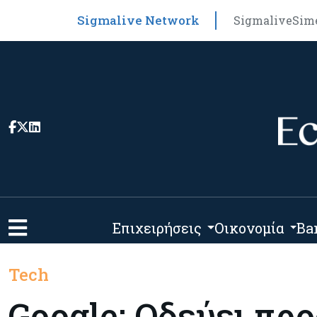
Sigmalive Network
Sigmalive
Sim
Επιχειρήσεις
Οικονομία
Ba
Tech
Google: Οδεύει προ