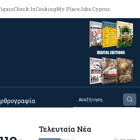
igaro
Check In
Cooking
My Place
Jobs Cyprus
ρθρογραφία
Τελευταία Νέα
ιμο-