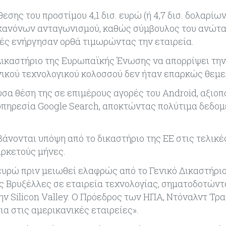
εσης του προστίμου 4,1 δισ. ευρώ (ή 4,7 δισ. δολαρίων
 κανόνων ανταγωνισμού, καθώς σύμβουλος του ανώτ
ές ενήργησαν ορθά τιμωρώντας την εταιρεία.
 Δικαστήριο της Ευρωπαϊκής Ένωσης να απορρίψει την
ανικού τεχνολογικού κολοσσού δεν ήταν επαρκώς θεμ
σα θέση της σε επιμέρους αγορές του Android, αξιο
υπηρεσία Google Search, αποκτώντας πολύτιμα δεδομ
νονται υπόψη από το δικαστήριο της ΕΕ στις τελικέ
αρκετούς μήνες.
 ευρώ πριν μειωθεί ελαφρώς από το Γενικό Δικαστήριο
ις Βρυξέλλες σε εταιρεία τεχνολογίας, σηματοδοτώντ
 Silicon Valley. Ο Πρόεδρος των ΗΠΑ, Ντόναλντ Τρα
α στις αμερικανικές εταιρείες».