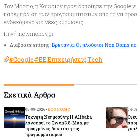
Τον Μάρτιο, η Κομισιόν προειδοποίησε την Google γ
παρεμπόδιση των προγραμματιστών από το να προσφ
ενδεχόμενο για νέες κυρώσεις.
Πηγή: newmoney.gr
Διαβάστε επίσης:
Βρετανία: Οι πλούσιοι Non Doms που
#Google
#ΕΕ
Επιχειρήσεις
Tech
,
,
,
Σχετικά Άρθρα
ECONOMY
05-08-2026 •
04-08
Τεχνητή Νοημοσύνη: Η Alibaba
Οι ε
λανσάρει το Qwen3.8-Max με
απο
προηγμένες δυνατότητες
γυαλ
προγραμματισμού