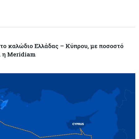
Τουρισμός
05-08-2026
Σε κανονικούς ρυθμούς οι
κρατήσεις στα ξενοδοχεία – Τι
λένε ΣΤΕΚ και ΠΑΣΥΞΕ για το
2027
το καλώδιο Ελλάδας – Κύπρου, με ποσοστό
ι η Meridiam