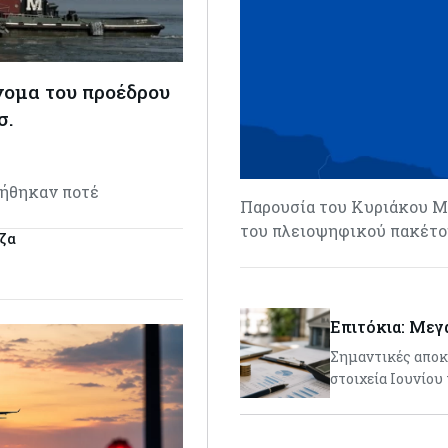
νομα του προέδρου
σ.
ηγήθηκαν ποτέ
Παρουσία του Κυριάκου Μ
του πλειοψηφικού πακέτου
ίζα
Επιτόκια: Μεγ
Σημαντικές αποκλ
στοιχεία Ιουνίου