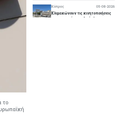
Κύπρος
05-08-2026
Κλιμακώνουν τις κινητοποιήσεις
οι κτηνοτρόφοι – Απέκλεισαν το
Επαρχιακό Κτηνιατρικό Γραφείο
Λάρνακας
Κόσμος
05-08-2026
Πύραυλος εκτός ελέγχου της
SpaceX εκτιμάται ότι συνετρίβη
στη Σελήνη
Ενέργεια
05-08-2026
Με γαλλική σφραγίδα το καλώδιο
Ελλάδας – Κύπρου, με ποσοστό
πάνω από 50% μπαίνει η
Meridiam
α το
ευρωπαϊκή
Banking
05-08-2026
Επιτόκια: Μεγάλες αποκλίσεις