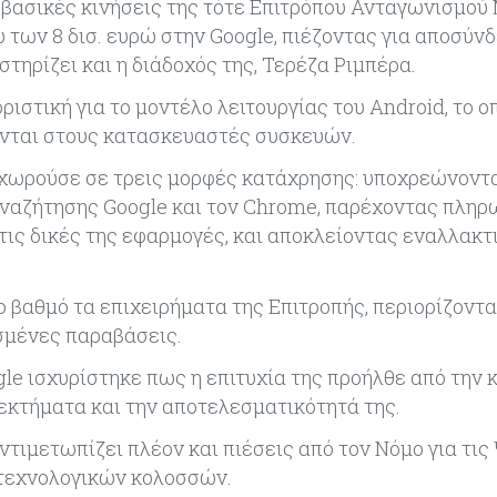
ς βασικές κινήσεις της τότε Επιτρόπου Ανταγωνισμού
 των 8 δισ. ευρώ στην Google, πιέζοντας για αποσύν
τηρίζει και η διάδοχός της, Τερέζα Ριμπέρα.
ιστική για το μοντέλο λειτουργίας του Android, το ο
ονται στους κατασκευαστές συσκευών.
ροχωρούσε σε τρεις μορφές κατάχρησης: υποχρεώνοντ
ναζήτησης Google και τον Chrome, παρέχοντας πληρ
ις δικές της εφαρμογές, και αποκλείοντας εναλλακτ
ο βαθμό τα επιχειρήματα της Επιτροπής, περιορίζον
ισμένες παραβάσεις.
gle ισχυρίστηκε πως η επιτυχία της προήλθε από την 
νεκτήματα και την αποτελεσματικότητά της.
τιμετωπίζει πλέον και πιέσεις από τον Νόμο για τις
ν τεχνολογικών κολοσσών.