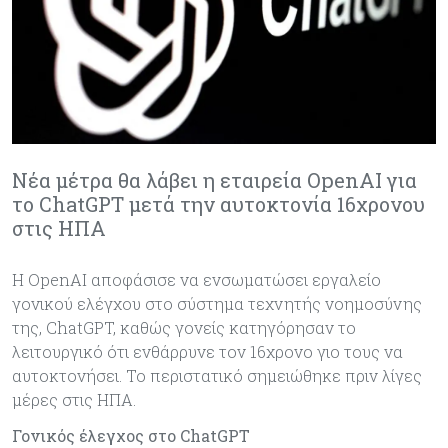
Νέα μέτρα θα λάβει η εταιρεία OpenAI για
το ChatGPT μετά την αυτοκτονία 16χρονου
στις ΗΠΑ
Η OpenAI αποφάσισε να ενσωματώσει εργαλείο
γονικού ελέγχου στο σύστημα τεχνητής νοημοσύνης
της, ChatGPT, καθώς γονείς κατηγόρησαν το
λειτουργικό ότι ενθάρρυνε τον 16χρονο γιο τους να
αυτοκτονήσει. Το περιστατικό σημειώθηκε πριν λίγες
μέρες στις ΗΠΑ.
Γονικός έλεγχος στο ChatGPT