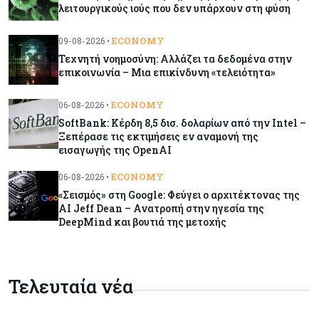
λειτουργικούς ιούς που δεν υπάρχουν στη φύση
Ορμούζ: Το Ιράν «φρενάρει» το άνοιγμα των
Στενών – Βάζει όρους στις ΗΠΑ
ECONOMY
09-08-2026 •
Τεχνητή νοημοσύνη: Αλλάζει τα δεδομένα στην
επικοινωνία – Μια επικίνδυνη «τελειότητα»
Κύπρος
09-08-2026
Δεν τίθεται θέμα (για την ώρα) για τη θαλάσσια
ECONOMY
06-08-2026 •
σύνδεση Κύπρου - Ελλάδας
SoftBank: Κέρδη 8,5 δισ. δολαρίων από την Intel –
Ξεπέρασε τις εκτιμήσεις εν αναμονή της
εισαγωγής της OpenAI
Κόσμος
09-08-2026
Golden Fleet: Τα νέα θωρηκτά του Τραμπ που
ECONOMY
06-08-2026 •
προκαλούν αντιδράσεις και ο λογαριασμός –
«Σεισμός» στη Google: Φεύγει ο αρχιτέκτονας της
μαμούθ
AI Jeff Dean – Ανατροπή στην ηγεσία της
DeepMind και βουτιά της μετοχής
Κόσμος
09-08-2026
Ποιες πόλεις χτίζουν τους περισσότερους
ουρανοξύστες
Τελευταία νέα
Κόσμος
09-08-2026