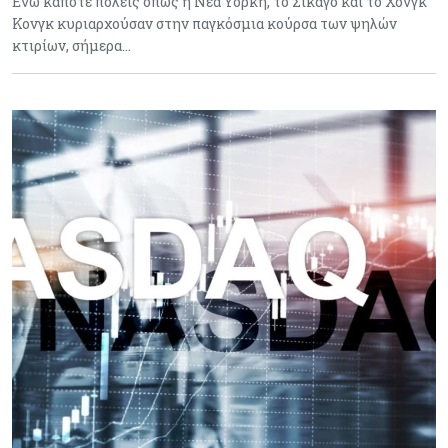
Ενώ κάποτε πόλεις όπως η Νέα Υόρκη, το Σικάγο και το Χονγκ
Κονγκ κυριαρχούσαν στην παγκόσμια κούρσα των ψηλών
κτιρίων, σήμερα…