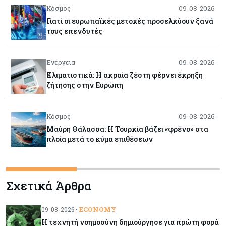
Κόσμος
09-08-2026
Γιατί οι ευρωπαϊκές μετοχές προσελκύουν ξανά
τους επενδυτές
Ενέργεια
09-08-2026
Κλιματιστικά: Η ακραία ζέστη φέρνει έκρηξη
ζήτησης στην Ευρώπη
Κόσμος
09-08-2026
Μαύρη Θάλασσα: Η Τουρκία βάζει «φρένο» στα
πλοία μετά το κύμα επιθέσεων
Tech
09-08-2026
Σχετικά Άρθρα
Τεχνητή νοημοσύνη: Αλλάζει τα δεδομένα στην
επικοινωνία – Μια επικίνδυνη «τελειότητα»
ECONOMY
09-08-2026 •
Η τεχνητή νοημοσύνη δημιούργησε για πρώτη φορά
Κόσμος
09-08-2026