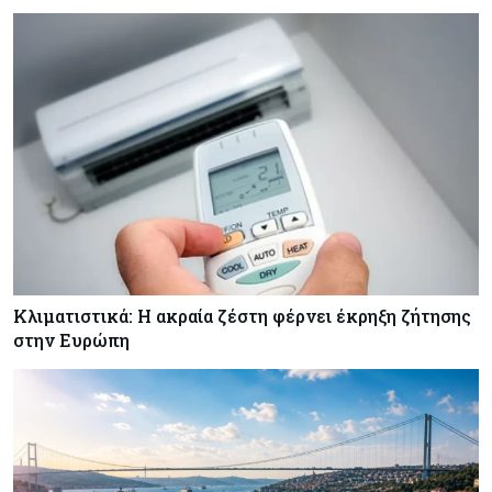
ζημιές δεν είναι ασφαλισμένες
Κόσμος
08-08-2026
Γιατί οι κεντρικές τράπεζες αφήνουν τις αγορές
να «παίξουν μπάλα»
Κλιματιστικά: Η ακραία ζέστη φέρνει έκρηξη ζήτησης
στην Ευρώπη