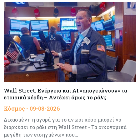
Πώς οι big tech εκτόξευσαν την
κεφαλαιοποίηση του Nasdaq 100 κατά $3,5 τρισ.
Αρθρογραφία
09-08-2026
Η επενδυτική κουλτούρα που λείπει από την
Κύπρο
Τουρισμός
09-08-2026
Στη σκανδιναβική αγορά ποντάρει η Κύπρος για
περισσότερους επισκέπτες τον χειμώνα
Wall Street: Ενέργεια και AI «απογειώνουν» τα
εταιρικά κέρδη – Αντέχει όμως το ράλι;
Κόσμος
08-08-2026
Ενέργεια: Στερεύουν τα αποθέματα της
Κόσμος - 09-08-2026
Ευρώπης - Τι θα γίνει τον χειμώνα
Διχασμένη η αγορά για το αν και πόσο μπορεί να
διαρκέσει το ράλι στη Wall Street - Τα οικονομικά
Ενέργεια
08-08-2026
μεγέθη των εισηγμένων που…
Η χώρα με τα περισσότερα φωτοβολταϊκά στις