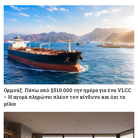
τις ΗΠΑ
Κύπρος
07-08-2026
Χορηγία €10.000 για υποτροφίες σε φοιτητές του
ΤΕΠΑΚ
Ορμούζ: Πάνω από $510.000 την ημέρα για ένα VLCC
– Η αγορά πληρώνει πλέον τον κίνδυνο και όχι τα
μίλια