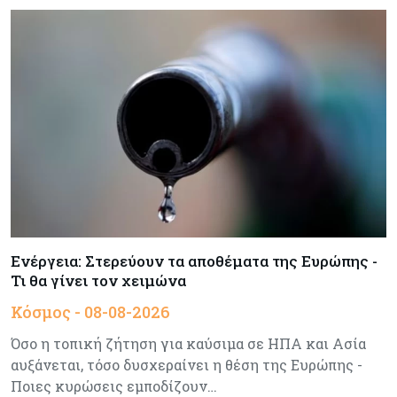
Baker Tilly: Στην 7η θέση παγκοσμίως στις
M&A μεσαίας αγοράς
Κύπρος
08-08-2026
Πιο ισχυρό το κυπριακό διαβατήριο το 2026
Ενέργεια
08-08-2026
Meridiam–GSI: Τι προκύπτει – και τι όχι – από
την απάντηση της Κομισιόν
Ενέργεια: Στερεύουν τα αποθέματα της Ευρώπης -
Κόσμος
07-08-2026
Τι θα γίνει τον χειμώνα
Η Τουρκία χτυπάει Ντουμπάι και Λονδίνο:
Φορολογικά κίνητρα για επαναπατρισμό
Κόσμος - 08-08-2026
πλούσιων κατοίκων και επενδυτών
Όσο η τοπική ζήτηση για καύσιμα σε ΗΠΑ και Ασία
αυξάνεται, τόσο δυσχεραίνει η θέση της Ευρώπης -
Κύπρος
07-08-2026
Ποιες κυρώσεις εμποδίζουν…