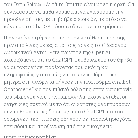
του Οκτωβρίου». «Αυτά τα βήματα είναι μόνο η αρχή. Θα
συνεχίσουμε να μαθαίνουμε και να ενισχύουμε την
προσέγγισή μας, με τη βοήθεια ειδικών, με στόχο να
κάνουμε το ChatGPT όσο το δυνατόν πιο χρήσιμο».
Η ανακοίνωση έρχεται μετά την κατάθεση μήνυσης
πριν από λίγες μέρες από τους γονείς του 16χρονου
Αμερικανού Άνταμ Ρέιν εναντίον της OpenAI
ισχυριζόμενοι ότι το ChatGPT συμβούλευσε τον έφηβο
να αυτοκτονήσει παρέχοντας του ακόμη και
πληροφορίες για το πώς να το κάνει. Πέρυσι μια
μητέρα στη Φλόριντα μήνυσε την πλατφόρμα chatbot
Character.AI για τον πιθανό ρόλο της στην αυτοκτονία
του 14χρονου γιου της. Παράλληλα, έχουν ενταθεί οι
ανησυχίες σχετικά με το ότι οι χρήστες αναπτύσσουν
συναισθηματικούς δεσμούς με το ChatGPT που σε
ορισμένες περιπτώσεις οδηγούν σε παραισθησιογόνα
επεισόδια και αποξένωση από την οικογένεια.
Πηγή: naftemporiki.gr