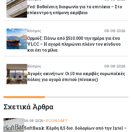
Fed: Βαθαίνει η διαφωνία για τα επιτόκια – Στο
επίκεντρο η επίμονη ακρίβεια
Κόσμος
08-08-2026
Ορμούζ: Πάνω από $510.000 την ημέρα για ένα
VLCC – Η αγορά πληρώνει πλέον τον κίνδυνο
και όχι τα μίλια
Κόσμος
08-08-2026
Αγορές ακινήτων: Οι 10 πιο ακριβές ευρωπαϊκές
πόλεις για αγορά σπιτιού (πίνακας)
Κόσμος
08-08-2026
Σχετικά Άρθρα
Οι πυρκαγιές κατακαίνε την Ευρώπη, αλλά οι
ζημιές δεν είναι ασφαλισμένες
ECONOMY
06-08-2026 •
SoftBank: Κέρδη 8,5 δισ. δολαρίων από την Intel –
Κόσμος
08-08-2026