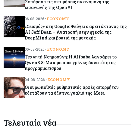
Ξεπέρασε τις εκτιμήσεις εν αναμονή της
Γιατί οι κεντρικές τράπεζες αφήνουν τις αγορές
εισαγωγής της OpenAI
να «παίξουν μπάλα»
ECONOMY
06-08-2026 •
«Σεισμός» στη Google: Φεύγει ο αρχιτέκτονας της
Κόσμος
08-08-2026
AI Jeff Dean – Ανατροπή στην ηγεσία της
Ποιες χώρες έχουν τα περισσότερα ρομπότ
DeepMind και βουτιά της μετοχής
ECONOMY
05-08-2026 •
Τεχνητή Νοημοσύνη: Η Alibaba λανσάρει το
Κόσμος
08-08-2026
Qwen3.8-Max με προηγμένες δυνατότητες
προγραμματισμού
Κρίσιμες πρώτες ύλες: Ο ευρωπαϊκός χάρτης
και οι προκλήσεις
ECONOMY
04-08-2026 •
Οι ευρωπαϊκές ρυθμιστικές αρχές απορρήτου
εξετάζουν τα έξυπνα γυαλιά της Meta
Κόσμος
08-08-2026
Πόσα ξοδεύει ο Λευκός Οίκος – Το κόστος
λειτουργίας για προσωπικό, υποδομές και
ασφάλεια
Τελευταία νέα
Market News
08-08-2026