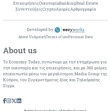
Επιχειρήσεις
Οικονομία
Banking
Real Estate
Συνεντεύξεις
Crypto
Αγορές
Αρθρογραφία
Developed by
About Us
Αρχική
Terms of use
Personal Data
About us
Το Economy Today, συνώνυμο με την ενημέρωση για
την οικονομία και τις επιχειρήσεις, και με 360 μοίρες
επικοινωνία μέσω του μεγαλύτερου Media Group της
Κύπρου, του Συγκροτήματος Δίας και Τηλεόρασης
Σίγμα.
©
2026 Economy Today. All Rights Reserved.