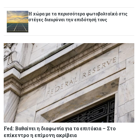
Από τα €150,6 εκατ. στα €112 εκατ. οι κρατικές
πιστώσεις για έρευνα στην Κύπρο
Η χώρα με τα περισσότερα φωτοβολταϊκά στις
στέγες διευρύνει την επιδότησή τους
Κόσμος
07-08-2026
Παγκόσμιος συναγερμός για τις τιμές των
τροφίμων
Κύπρος
07-08-2026
Οι τιμές καθορίζουν την επιλογή παρόχου
κινητής στην Κύπρο
Κύπρος
07-08-2026
34.787 νέες εγγραφές οχημάτων στο επτάμηνο
- Άνοδος 11,5% σε σχέση με πέρσι
Κόσμος
07-08-2026
Fed: Βαθαίνει η διαφωνία για τα επιτόκια – Στο
ΕΚΤ: Αιφνιδιάστηκε από την πώληση ευρώ από
επίκεντρο η επίμονη ακρίβεια