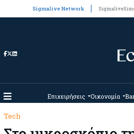
Sigmalive Network
Sigmalive
Sim
Επιχειρήσεις
Οικονομία
Ba
Tech
Στο μικροσκόπιο τη