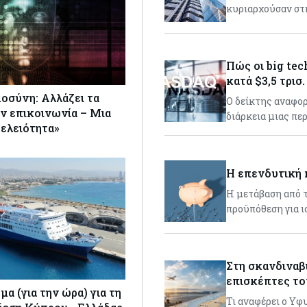
κυριαρχούσαν στ
Πώς οι big te
κατά $3,5 τρισ.
οσύνη: Αλλάζει τα
Ο δείκτης αναφορ
ν επικοινωνία – Μια
διάρκεια μιας πε
τελειότητα»
Η επενδυτική 
Η μετάβαση από 
προϋπόθεση για ι
Στη σκανδιναβ
επισκέπτες το
μα (για την ώρα) για τη
Τι αναφέρει ο Υ