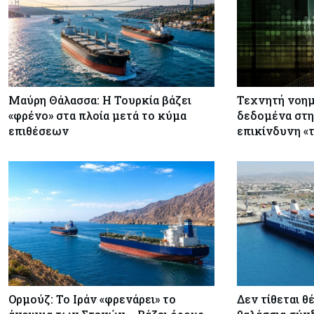
Μαύρη Θάλασσα: Η Τουρκία βάζει
Τεχνητή νοημ
«φρένο» στα πλοία μετά το κύμα
δεδομένα στη
επιθέσεων
επικίνδυνη «
Ορμούζ: Το Ιράν «φρενάρει» το
Δεν τίθεται θέ