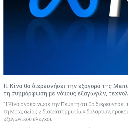
Η Κίνα θα διερευνήσει την εξαγορά της Manu
τη συμμόρφωση με νόμους εξαγωγών, τεχνολ
Η Κίνα ανακοίνωσε την Πέμπτη ότι θα διερευνήσει
τη Meta, αξίας 2 δισεκατομμυρίων δολαρίων, προκε
εξαγωγικού ελέγχου.