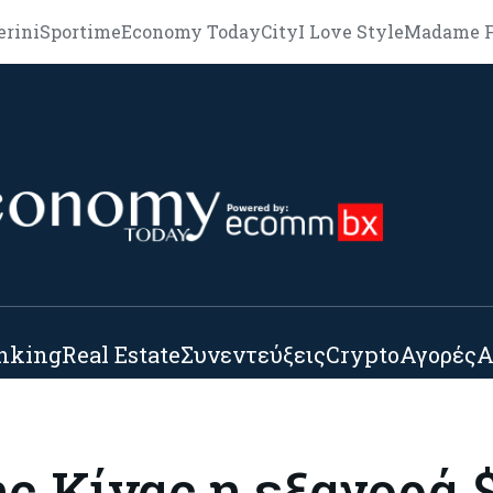
erini
Sportime
Economy Today
City
I Love Style
Madame F
nking
Real Estate
Συνεντεύξεις
Crypto
Αγορές
Α
ς Κίνας η εξαγορά 