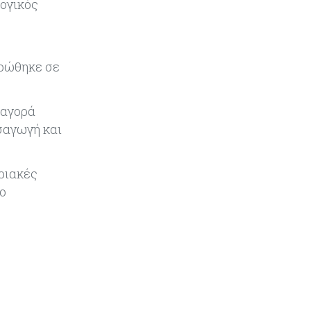
λογικός
Κόσμος
09-08-2026
Golden Fleet: Τα νέα θωρηκτά του
Τραμπ που προκαλούν αντιδράσεις
ηρώθηκε σε
και ο λογαριασμός – μαμούθ
Κόσμος
09-08-2026
ξαγορά
Ποιες πόλεις χτίζουν τους
σαγωγή και
περισσότερους ουρανοξύστες
ριακές
Κόσμος
09-08-2026
ο
Πώς οι big tech εκτόξευσαν την
κεφαλαιοποίηση του Nasdaq 100
κατά $3,5 τρισ.
Αρθρογραφία
09-08-2026
Η επενδυτική κουλτούρα που
λείπει από την Κύπρο