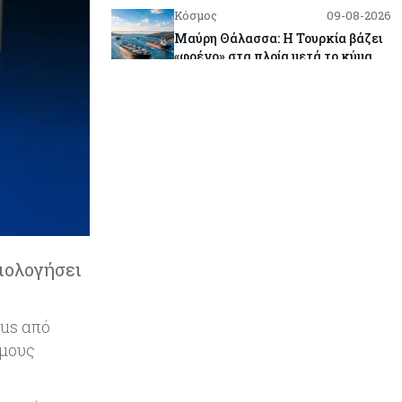
Κόσμος
09-08-2026
Μαύρη Θάλασσα: Η Τουρκία βάζει
«φρένο» στα πλοία μετά το κύμα
επιθέσεων
Tech
09-08-2026
Τεχνητή νοημοσύνη: Αλλάζει τα
δεδομένα στην επικοινωνία – Μια
επικίνδυνη «τελειότητα»
Κόσμος
09-08-2026
Ορμούζ: Το Ιράν «φρενάρει» το
άνοιγμα των Στενών – Βάζει όρους
ιολογήσει
στις ΗΠΑ
nus από
Κύπρος
09-08-2026
όμους
Δεν τίθεται θέμα (για την ώρα) για
τη θαλάσσια σύνδεση Κύπρου -
Ελλάδας