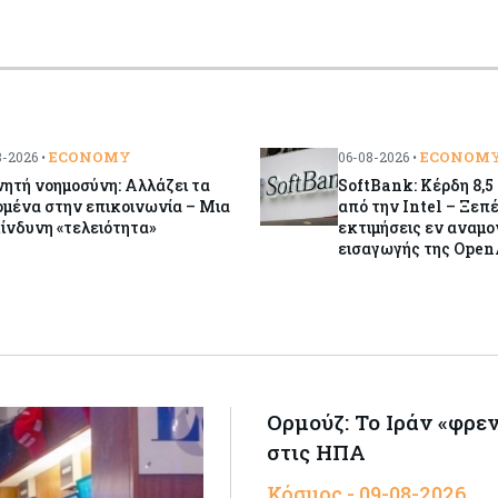
ECONOMY
ECONOM
-2026 •
06-08-2026 •
ητή νοημοσύνη: Αλλάζει τα
SoftBank: Κέρδη 8,5
μένα στην επικοινωνία – Μια
από την Intel – Ξεπ
ίνδυνη «τελειότητα»
εκτιμήσεις εν αναμο
εισαγωγής της Open
Ορμούζ: Το Ιράν «φρε
στις ΗΠΑ
Κόσμος - 09-08-2026