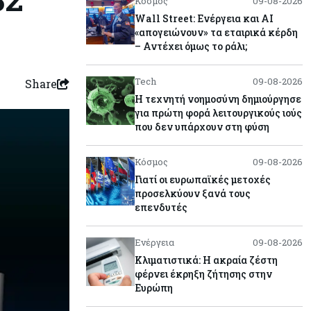
Κόσμος
09-08-2026
Wall Street: Ενέργεια και AI
«απογειώνουν» τα εταιρικά κέρδη
– Αντέχει όμως το ράλι;
Tech
09-08-2026
Share
Η τεχνητή νοημοσύνη δημιούργησε
για πρώτη φορά λειτουργικούς ιούς
που δεν υπάρχουν στη φύση
Κόσμος
09-08-2026
Γιατί οι ευρωπαϊκές μετοχές
προσελκύουν ξανά τους
επενδυτές
Ενέργεια
09-08-2026
Κλιματιστικά: Η ακραία ζέστη
φέρνει έκρηξη ζήτησης στην
Ευρώπη