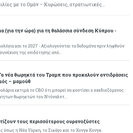
αφήνουν τις αγορές να «παίξουν
μιλίες με το Ομάν – Κυρώσεις, στρατιωτικές…
μπάλα»
μα (για την ώρα) για τη θαλάσσια σύνδεση Κύπρου -
ολόγια και το 2027 - Αξιολογούνται τα δεδομένα πριν ληφθούν
 συνέχιση της επιδότησης από…
 Τα νέα θωρηκτά του Τραμπ που προκαλούν αντιδράσεις
σμός – μαμούθ
 δολάρια εκτιμά το CBO ότι μπορεί να κοστίσει ο σχεδιαζόμενος
ίνητων θωρηκτών του Ντόναλντ…
χτίζουν τους περισσότερους ουρανοξύστες
ς όπως η Νέα Υόρκη, το Σικάγο και το Χονγκ Κονγκ