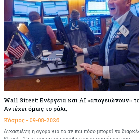
Wall Street: Ενέργεια και AI «απογειώνουν» τ
Αντέχει όμως το ράλι;
Κόσμος - 09-08-2026
Διχασμένη η αγορά για το αν και πόσο μπορεί να διαρκέ
Street - Τα οικονομικά μεγέθη των εισηγμένων που…