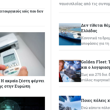
ναυσιπλοΐας από τις συνο
ιτουργικούς ιούς που δεν
Δεν τίθεται θέ
Ελλάδας
Κανονικά τα δρομ
αποφάσεις για τη
Golden Fleet:
και ο λογαρια
Έως και 275 δισ.
στόλος πυρηνοκ
 Η ακραία ζέστη φέρνει
ης στην Ευρώπη
Ποιες πόλεις 
Ενώ κάποτε πόλει