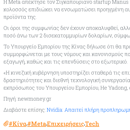
Η Meta απέκτησε τον Σιγκαπουριανό startup Manus
κολοσσός επιδιώκει να ενσωματώσει προηγμένη αυ
προϊόντα της.
Οι όροι της συμφωνίας δεν έχουν αποκαλυφθεί, αλλ
ποσό άνω των 2 δισεκατομμυρίων δολαρίων, σύμφων
Το Υπουργείο Εμπορίου της Κίνας δήλωσε ότι θα πρ
συμμορφώνεται με τους νόμους και κανονισμούς πο
εξαγωγή, καθώς και τις επενδύσεις στο εξωτερικό.
«Η κινεζική κυβέρνηση υποστηρίζει σταθερά τις επ
δραστηριότητες και διεθνή τεχνολογική συνεργασί
εκπρόσωπος του Υπουργείου Εμπορίου, He Yadong, 
Πηγή: newmoney.gr
Διαβάστε επίσης:
Nvidia: Απαιτεί πλήρη προπληρωμή
#Κίνα
#Meta
Επιχειρήσεις
Tech
,
,
,