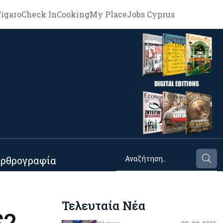
igaro
Check In
Cooking
My Place
Jobs Cyprus
ρθρογραφία
Τελευταία Νέα
$2