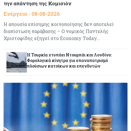
την απάντηση της Κομισιόν
Ενέργεια
07-08-2026
Δαμιανός για GSI: Θετική εξέλιξη η είσοδος της
Ενέργεια - 08-08-2026
Meridiam - Σειρά έχει η μελέτη της ΕΤΕπ
Η απουσία επίσημης κοινοποίησης δεν αποτελεί
διαπίστωση παράβασης – Ο νομικός Παντελής
Crypto
07-08-2026
Χριστοφίδης εξηγεί στο Economy Today…
Γιατί το Bitcoin διχάζει αναλυτές και αγορά
Η Τουρκία χτυπάει Ντουμπάι και Λονδίνο:
Φορολογικά κίνητρα για επαναπατρισμό
πλούσιων κατοίκων και επενδυτών
Ελλάδα
07-08-2026
Καλπάζουν τα Airbnb στην Ελλάδα - Σχεδόν
sold out τα νησιά
Εμπορεύματα
07-08-2026
Goldman Sachs: Το Brent θα κυμανθεί στα $80-
90/βαρέλι μέχρι να υπάρξουν εξελίξεις στη
Μέση Ανατολή