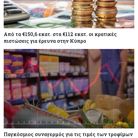
Κόσμος
07-08-2026
Σαουδική Αραβία, Πακιστάν και Τουρκία
υπογράφουν συμφωνία για αμοιβαία άμυνα
Από τα €150,6 εκατ. στα €112 εκατ. οι κρατικές
Εμπορεύματα
07-08-2026
πιστώσεις για έρευνα στην Κύπρο
Πετρέλαιο: Πιάνει και πάλι τα 83 δολάρια το
Brent μετά το σχέδιο του Ιράν για τα Στενά του
Ορμούζ
Κόσμος
07-08-2026
Ευρωπαϊκή αυτοκινητοβιομηχανία: Αναζητά
σωσίβιο στην Κίνα
Παγκόσμιος συναγερμός για τις τιμές των τροφίμων