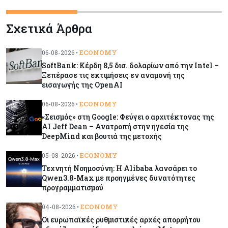
Κύπρος
07-08-2026
Σχετικά Άρθρα
34.787 νέες εγγραφές οχημάτων στο επτάμηνο
- Άνοδος 11,5% σε σχέση με πέρσι
ECONOMY
06-08-2026 •
SoftBank: Κέρδη 8,5 δισ. δολαρίων από την Intel –
Κόσμος
07-08-2026
Ξεπέρασε τις εκτιμήσεις εν αναμονή της
ΕΚΤ: Αιφνιδιάστηκε από την πώληση ευρώ από
εισαγωγής της OpenAI
τις ΗΠΑ
ECONOMY
06-08-2026 •
«Σεισμός» στη Google: Φεύγει ο αρχιτέκτονας της
Κύπρος
07-08-2026
AI Jeff Dean – Ανατροπή στην ηγεσία της
Χορηγία €10.000 για υποτροφίες σε φοιτητές του
DeepMind και βουτιά της μετοχής
ΤΕΠΑΚ
ECONOMY
05-08-2026 •
Τεχνητή Νοημοσύνη: Η Alibaba λανσάρει το
Κύπρος
07-08-2026
Qwen3.8-Max με προηγμένες δυνατότητες
προγραμματισμού
Επαναλειτουργεί η οδική πρόσβαση στις αφίξεις
του αεροδρομίου Λάρνακας
ECONOMY
04-08-2026 •
Οι ευρωπαϊκές ρυθμιστικές αρχές απορρήτου