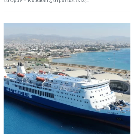
το Ομάν – Κυρώσεις, στρατιωτικές…