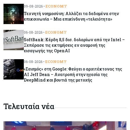
Στενών – Βάζει όρους στις ΗΠΑ
ECONOMY
09-08-2026 •
Τεχνητή νοημοσύνη: Αλλάζει τα δεδομένα στην
επικοινωνία – Μια επικίνδυνη «τελειότητα»
Κύπρος
09-08-2026
Δεν τίθεται θέμα (για την ώρα) για τη θαλάσσια
ECONOMY
06-08-2026 •
σύνδεση Κύπρου - Ελλάδας
SoftBank: Κέρδη 8,5 δισ. δολαρίων από την Intel –
Ξεπέρασε τις εκτιμήσεις εν αναμονή της
εισαγωγής της OpenAI
Κόσμος
09-08-2026
Golden Fleet: Τα νέα θωρηκτά του Τραμπ που
ECONOMY
06-08-2026 •
προκαλούν αντιδράσεις και ο λογαριασμός –
«Σεισμός» στη Google: Φεύγει ο αρχιτέκτονας της
μαμούθ
AI Jeff Dean – Ανατροπή στην ηγεσία της
DeepMind και βουτιά της μετοχής
Κόσμος
09-08-2026
Ποιες πόλεις χτίζουν τους περισσότερους
ουρανοξύστες
Τελευταία νέα
Κόσμος
09-08-2026
Πώς οι big tech εκτόξευσαν την
κεφαλαιοποίηση του Nasdaq 100 κατά $3,5 τρισ.