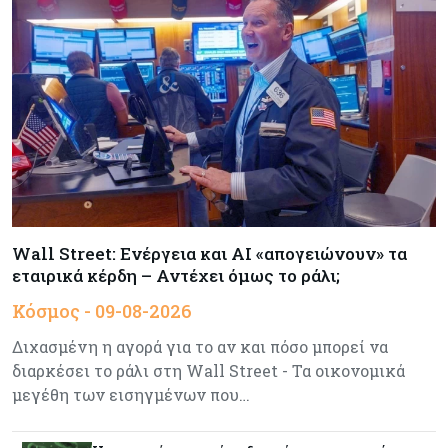
Αρθρογραφία
09-08-2026
Η επενδυτική κουλτούρα που λείπει από την
Κύπρο
Τουρισμός
09-08-2026
Στη σκανδιναβική αγορά ποντάρει η Κύπρος για
περισσότερους επισκέπτες τον χειμώνα
Wall Street: Ενέργεια και AI «απογειώνουν» τα
εταιρικά κέρδη – Αντέχει όμως το ράλι;
Κόσμος
08-08-2026
Ενέργεια: Στερεύουν τα αποθέματα της
Κόσμος - 09-08-2026
Ευρώπης - Τι θα γίνει τον χειμώνα
Διχασμένη η αγορά για το αν και πόσο μπορεί να
διαρκέσει το ράλι στη Wall Street - Τα οικονομικά
Ενέργεια
08-08-2026
μεγέθη των εισηγμένων που…
Η χώρα με τα περισσότερα φωτοβολταϊκά στις
στέγες διευρύνει την επιδότησή τους