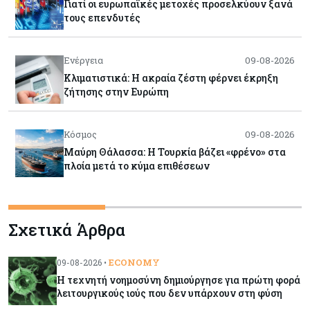
Γιατί οι ευρωπαϊκές μετοχές προσελκύουν ξανά
τους επενδυτές
Ενέργεια
09-08-2026
Κλιματιστικά: Η ακραία ζέστη φέρνει έκρηξη
ζήτησης στην Ευρώπη
Κόσμος
09-08-2026
Μαύρη Θάλασσα: Η Τουρκία βάζει «φρένο» στα
πλοία μετά το κύμα επιθέσεων
Tech
09-08-2026
Σχετικά Άρθρα
Τεχνητή νοημοσύνη: Αλλάζει τα δεδομένα στην
επικοινωνία – Μια επικίνδυνη «τελειότητα»
ECONOMY
09-08-2026 •
Η τεχνητή νοημοσύνη δημιούργησε για πρώτη φορά
Κόσμος
09-08-2026
λειτουργικούς ιούς που δεν υπάρχουν στη φύση
Ορμούζ: Το Ιράν «φρενάρει» το άνοιγμα των