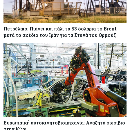
Κύπρος
06-08-2026
Καύσιμα και στέγαση κράτησαν τον πληθωρισμό
στο 2,9%
Πετρέλαιο: Πιάνει και πάλι τα 83 δολάρια το Brent
μετά το σχέδιο του Ιράν για τα Στενά του Ορμούζ
Κύπρος
06-08-2026
Δήμος Λευκωσίας: Νέα εποχή για το Παλιό ΓΣΠ
– Ολοκληρώθηκε η διαδικασία ανάθεσης των
υποστατικών
Κύπρος
06-08-2026
Ούτε άσπρος ούτε μαύρος καπνός για
κουρεμένους - Δεν έκλεισε η πόρτα για δεύτερη
δόση εντός ‘26
Ευρωπαϊκή αυτοκινητοβιομηχανία: Αναζητά σωσίβιο
στην Κίνα