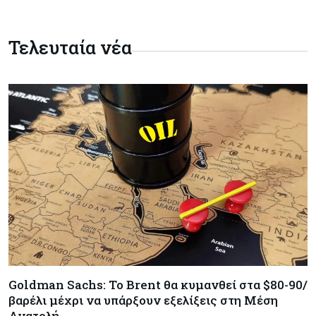
Κόσμος
06-08-2026
Saudi Aramco: Μειώνει την τιμή του
Τελευταία νέα
πετρελαίου για την Ασία εν μέσω εξελίξεων στο
Ορμούζ
Κύπρος
06-08-2026
Πιάνει δουλειά ο Κυπριακός Οργανισμός
Ανάπτυξης Επιχειρήσεων – Διορίστηκε το δ.σ.,
ενεργοποιήθηκε ο νόμος
Κόσμος
06-08-2026
Warner Bros: "Φρένο" στα έσοδα εξαιτίας των
κινηματογραφικών επιδόσεων και της
απουσίας του NBA
Banking
06-08-2026
Goldman Sachs: Το Brent θα κυμανθεί στα $80-90/
Commerzbank: Η Όρλοπ αλλάζει στάση
απέναντι στη UniCredit ενόψει κρίσιμων
βαρέλι μέχρι να υπάρξουν εξελίξεις στη Μέση
διαπραγματεύσεων
Ανατολή