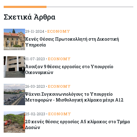
Κύπρος
06-08-2026
Σχετικά Άρθρα
Νέα διοικητικά συμβούλια σε Cyta, AHK και σε
άλλους ημικρατικούς ενέκρινε το ΥΣ
ECONOMY
29-11-2024 •
Κενές Θέσεις Πρωτοκολλητή στη Δικαστική
Κόσμος
06-08-2026
Υπηρεσία
Μεικτά πρόσημα στη Wall Street με το βλέμμα
στις εξελίξεις στη Μ. Ανατολή
ECONOMY
01-07-2023 •
Άνοιξαν 9 θέσεις εργασίας στο Υπουργείο
Οικονομικών
Κύπρος
06-08-2026
Ανοίγει ξανά από αύριο η οδική πρόσβαση στις
ECONOMY
26-03-2023 •
αφίξεις του αεροδρομίου Λάρνακας
Ψάχνει Συγκοινωνιολόγους το Υπουργείο
Μεταφορών - Μισθολογική κλίμακα μέχρι Α12
Ενέργεια
06-08-2026
ECONOMY
25-02-2023 •
Μ. Δαμιανός: Τεράστια νέα δυναμική στον GSI,
20 κενές θέσεις εργασίας Α5 κλίμακας στο Τμήμα
αναμένεται η μελέτη ΕΤΕπ για συμμετοχή
Δασών