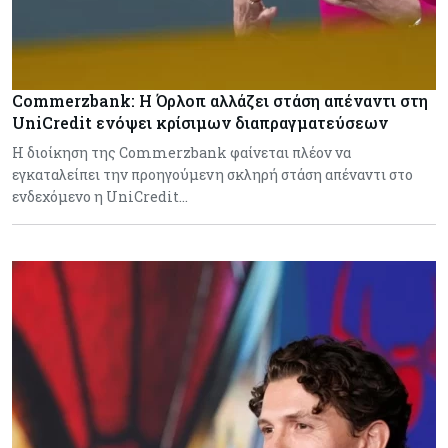
Commerzbank: Η Όρλοπ αλλάζει στάση απέναντι στη
UniCredit ενόψει κρίσιμων διαπραγματεύσεων
H διοίκηση της Commerzbank φαίνεται πλέον να
εγκαταλείπει την προηγούμενη σκληρή στάση απέναντι στο
ενδεχόμενο η UniCredit…