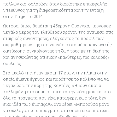
πολλών δισ. δολαρίων, όταν διορίστηκε επικεφαλής
υπεύθυνος για τη διαφορετικότητα και την ένταξη
στην Target το 2014.
Ωστόσο, όπως θυμάται η 45χρονη Ουάνγκα, περνούσε
μεγάλο μέρος του ελεύθερου χρόνου της ανάμεσα στις
εταιρικές συναντήσεις, ελέγχοντας τα προφίλ των
συμμαθητριών της στο γυμνάσιο στα μέσα κοινωνικής
δικτύωσης, συγκρίνοντας τη ζωή τους με τη δική της
και ανησυχώντας ότι είχαν «καλύτερες, πιο χαλαρές»
δουλειές.
Στο μυαλό της, ήταν ακόμη 17 ετών, την ηλικία στην
οποία έμεινε έγκυος και παράτησε το κολέγιο για να
μεγαλώσει την κόρη της Καντένς. «Ήμουν ακόμα
κολλημένη στο σημείο που είχα την κόρη μου και έτσι
όλα τα πράγματα που είχα καταφέρει έως τότε, δεν
είχα ιδέα πώς έμοιαζαν», αναφέρει. «Μπορούσα μόνο
να συλλογιστώ τα πράγματα στα οποία είχα αποτύχει,
τα οποία είχαν καταντήσει εξουθενωτικά».