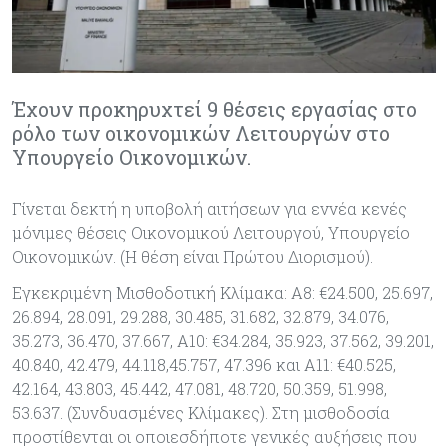
Έχουν προκηρυχτεί 9 θέσεις εργασίας στο
ρόλο των οικονομικών Λειτουργών στο
Υπουργείο Οικονομικών.
Γίνεται δεκτή η υποβολή αιτήσεων για εννέα κενές
μόνιμες θέσεις Οικονομικού Λειτουργού, Υπουργείο
Οικονομικών. (Η θέση είναι Πρώτου Διορισμού).
Εγκεκριμένη Μισθοδοτική Κλίμακα: Α8: €24.500, 25.697,
26.894, 28.091, 29.288, 30.485, 31.682, 32.879, 34.076,
35.273, 36.470, 37.667, Α10: €34.284, 35.923, 37.562, 39.201,
40.840, 42.479, 44.118,45.757, 47.396 και Α11: €40.525,
42.164, 43.803, 45.442, 47.081, 48.720, 50.359, 51.998,
53.637. (Συνδυασμένες Κλίμακες). Στη μισθοδοσία
προστίθενται οι οποιεσδήποτε γενικές αυξήσεις που