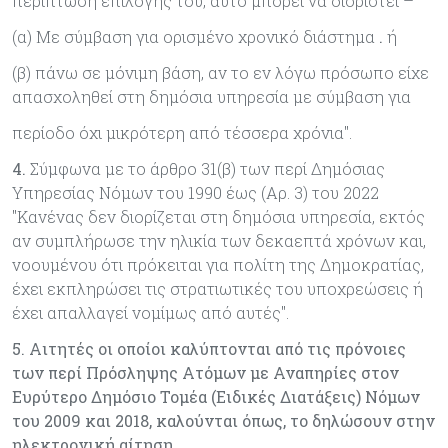
περίπτωση επιλογής του, αυτό μπορεί να διοριστεί –
(α) Με σύμβαση για ορισμένο χρονικό διάστημα
.
ή
(β) πάνω σε μόνιμη βάση, αν το εν λόγω πρόσωπο είχε
απασχοληθεί στη δημόσια υπηρεσία με σύμβαση για
περίοδο όχι μικρότερη από τέσσερα χρόνια".
4.
Σύμφωνα με το άρθρο 31(β) των περί Δημόσιας
Υπηρεσίας Νόμων του 1990 έως (Αρ. 3) του 2022
"Κανένας δεν διορίζεται στη δημόσια υπηρεσία, εκτός
αν συμπλήρωσε την ηλικία των δεκαεπτά χρόνων και,
νοουμένου ότι πρόκειται για πολίτη της Δημοκρατίας,
έχει εκπληρώσει τις στρατιωτικές του υποχρεώσεις ή
έχει απαλλαγεί νομίμως από αυτές".
5. Αιτητές οι οποίοι καλύπτονται από τις πρόνοιες
των περί Πρόσληψης Ατόμων με Αναπηρίες στον
Ευρύτερο Δημόσιο Τομέα (Ειδικές Διατάξεις) Νόμων
του 2009 και 2018, καλούνται όπως, το δηλώσουν στην
ηλεκτρονική αίτηση.