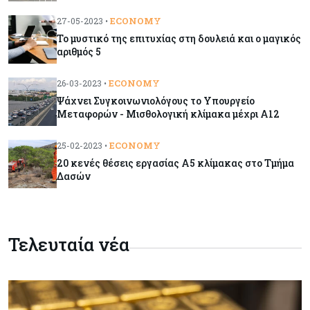
Κόσμος
10-08-2026
ECONOMY
27-05-2023 •
Η «απάτη του χάμπουργκερ» έφτασε στην
Ευρώπη – Οι προειδοποιήσεις
Το μυστικό της επιτυχίας στη δουλειά και ο μαγικός
αριθμός 5
Ενέργεια
10-08-2026
ECONOMY
26-03-2023 •
Μ. Δαμιανός: Εντός του 2028 τα πρώτα έσοδα
Ψάχνει Συγκοινωνιολόγους το Υπουργείο
από το φυσικό αέριο
Μεταφορών - Μισθολογική κλίμακα μέχρι Α12
ECONOMY
25-02-2023 •
Κόσμος
10-08-2026
20 κενές θέσεις εργασίας Α5 κλίμακας στο Τμήμα
Ινδία: Γιατί αυξάνει τους φόρους στις εξαγωγές
Δασών
καυσίμων
Κόσμος
10-08-2026
Τελευταία νέα
Αγορές: Γιατί οι επενδυτές εξετάζουν
επιστροφή στη στρατηγική «Sell America»
Κύπρος
10-08-2026