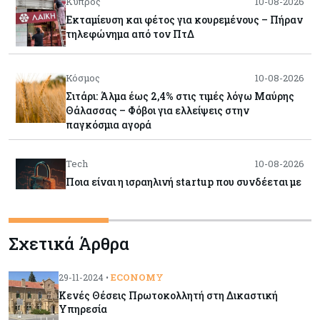
Κύπρος
10-08-2026
Εκταμίευση και φέτος για κουρεμένους – Πήραν
τηλεφώνημα από τον ΠτΔ
Κόσμος
10-08-2026
Σιτάρι: Άλμα έως 2,4% στις τιμές λόγω Μαύρης
Θάλασσας – Φόβοι για ελλείψεις στην
παγκόσμια αγορά
Tech
10-08-2026
Ποια είναι η ισραηλινή startup που συνδέεται με
την «αυτονόμηση» και τις κυβερνοεπιθέσεις
μοντέλων ΑΙ των τεχνολογικών κολοσσών;
Σχετικά Άρθρα
Εμπορεύματα
10-08-2026
Πετρέλαιο: Άνοδος για Brent και WTI καθώς
ECONOMY
29-11-2024 •
απομακρύνεται η συμφωνία για το Ορμούζ
Κενές Θέσεις Πρωτοκολλητή στη Δικαστική
Υπηρεσία