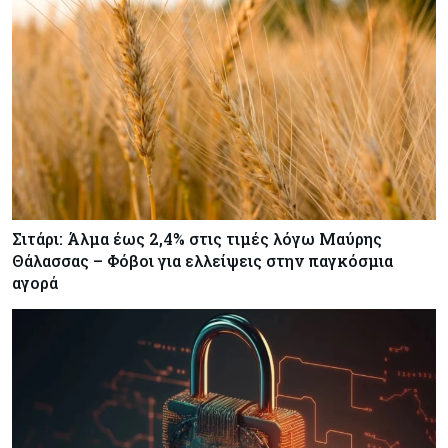
σύνδεση Κύπρου - Ελλάδας
Κόσμος
09-08-2026
Golden Fleet: Τα νέα θωρηκτά του Τραμπ που
προκαλούν αντιδράσεις και ο λογαριασμός –
μαμούθ
Σιτάρι: Άλμα έως 2,4% στις τιμές λόγω Μαύρης
Θάλασσας – Φόβοι για ελλείψεις στην παγκόσμια
αγορά