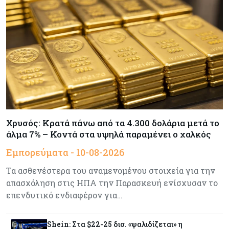
Η Κύπρος το μόνο ευρωπαϊκό κράτος που
αύξησε τις εκπομπές αερίων του θερμοκηπίου
Κόσμος
09-08-2026
Wall Street: Ενέργεια και AI «απογειώνουν» τα
εταιρικά κέρδη – Αντέχει όμως το ράλι;
Tech
09-08-2026
Η τεχνητή νοημοσύνη δημιούργησε για πρώτη
Χρυσός: Κρατά πάνω από τα 4.300 δολάρια μετά το
φορά λειτουργικούς ιούς που δεν υπάρχουν στη
άλμα 7% – Κοντά στα υψηλά παραμένει ο χαλκός
φύση
Εμπορεύματα - 10-08-2026
Κόσμος
09-08-2026
Τα ασθενέστερα του αναμενομένου στοιχεία για την
Γιατί οι ευρωπαϊκές μετοχές προσελκύουν ξανά
απασχόληση στις ΗΠΑ την Παρασκευή ενίσχυσαν το
τους επενδυτές
επενδυτικό ενδιαφέρον για…
Ενέργεια
09-08-2026
Shein: Στα $22-25 δισ. «ψαλιδίζεται» η