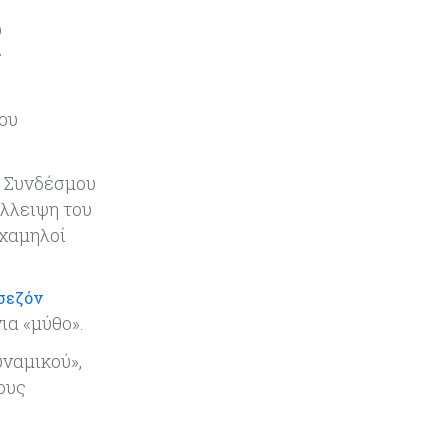
Τουρισμός
09-08-2026
υ
Στη σκανδιναβική αγορά ποντάρει
ς
η Κύπρος για περισσότερους
επισκέπτες τον χειμώνα
του
Κόσμος
08-08-2026
Ενέργεια: Στερεύουν τα
αποθέματα της Ευρώπης - Τι θα
υ Συνδέσμου
γίνει τον χειμώνα
έλλειψη του
 χαμηλοί
Ενέργεια
08-08-2026
Η χώρα με τα περισσότερα
φωτοβολταϊκά στις στέγες
 σεζόν
διευρύνει την επιδότησή τους
ια «μύθο».
Κόσμος
08-08-2026
υναμικού»,
Fed: Βαθαίνει η διαφωνία για τα
ους
επιτόκια – Στο επίκεντρο η
επίμονη ακρίβεια