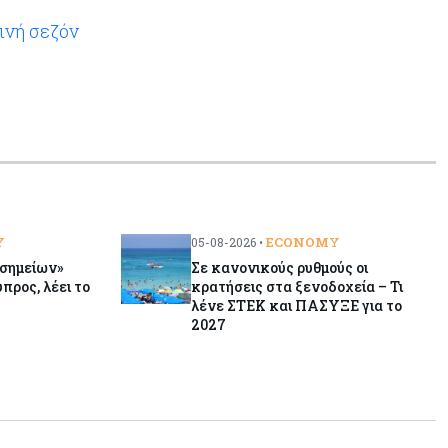
παγκοσμίως στις M&A μεσαίας
ρινή σεζόν
αγοράς
Y
ECONOMY
05-08-2026 •
σημείων»
Σε κανονικούς ρυθμούς οι
ρος, λέει το
κρατήσεις στα ξενοδοχεία – Τι
λένε ΣΤΕΚ και ΠΑΣΥΞΕ για το
2027