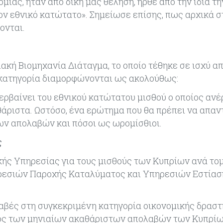
μίας, ήταν από δική μας θέληση, ήρθε από την ίδια τη
τον εθνικό κατώτατο». Σημείωσε επίσης, πως αρχικά σ
νονται.
κή Βιομηχανία Διάταγμα, το οποίο τέθηκε σε ισχύ απ
ή κατηγορία διαμορφώνονται ως ακολούθως:
περβαίνει του εθνικού κατώτατου μισθού ο οποίος ανέ
άριστα. Ωστόσο, ένα ερώτημα που θα πρέπει να απαντ
ων απολαβών και πόσοι ως ωρομίσθιοι.
ς
κής Υπηρεσίας για τους μισθούς των Κυπρίων ανά τομ
ηρεσιών Παροχής Καταλύματος και Υπηρεσιών Εστίασ
λαβές στη συγκεκριμένη κατηγορία οικονομικής δρασ
όρος των μηνιαίων ακαθάριστων απολαβών των Κυπρί