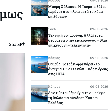
Κόσμος
09-08-2026
Μαύρη Θάλασσα: Η Τουρκία βάζει
όμως
«φρένο» στα πλοία μετά το κύμα
επιθέσεων
Tech
09-08-2026
Τεχνητή νοημοσύνη: Αλλάζει τα
δεδομένα στην επικοινωνία – Μια
Share
επικίνδυνη «τελειότητα»
Κόσμος
09-08-2026
Ορμούζ: Το Ιράν «φρενάρει» το
άνοιγμα των Στενών – Βάζει όρους
στις ΗΠΑ
Κύπρος
09-08-2026
Δεν τίθεται θέμα (για την ώρα) για
τη θαλάσσια σύνδεση Κύπρου -
Ελλάδας