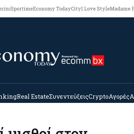
erini
Sportime
Economy Today
City
I Love Style
Madame F
nking
Real Estate
Συνεντεύξεις
Crypto
Αγορές
Α
ί μισθοί στον