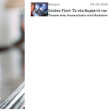
Κόσμος
09-08-2026
Golden Fleet: Τα νέα θωρηκτά του
Τραμπ που προκαλούν αντιδράσεις
και ο λογαριασμός – μαμούθ
Κόσμος
09-08-2026
Ποιες πόλεις χτίζουν τους
περισσότερους ουρανοξύστες
Κόσμος
09-08-2026
Πώς οι big tech εκτόξευσαν την
κεφαλαιοποίηση του Nasdaq 100
κατά $3,5 τρισ.
Αρθρογραφία
09-08-2026
Η επενδυτική κουλτούρα που
λείπει από την Κύπρο