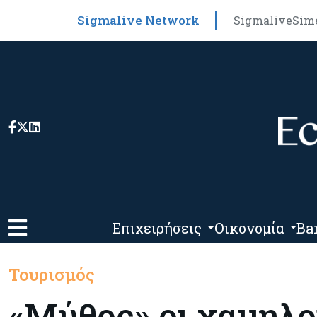
Sigmalive Network
Sigmalive
Sim
Επιχειρήσεις
Οικονομία
Ba
Τουρισμός
«Μύθος» οι χαμηλο