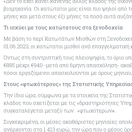
«Δεν το έχει κάνει κανένας άλλος κλάδος της οικονο
βιομηχανία. Οι κατώτατοι μας είναι πιο ψηλοί από 
μήνες και μετά στους έξι μήνες τα ποσά αυτά αυξά
Τι ισχύει με τους κατώτατους στα ξενοδοχεία
Με βάση το περί Κατωτάτων Μισθών στη Ξενοδοχεια
01.06.2023, οι κατώτατοι μισθοί ανά επαγγελματικ
Όντως στη συντριπτική τους πλειοψηφία, το όριο υ
€885 μέχρι €940 -μετά από 6μηνη απασχόληση- ακαθ
πόσοι εργαζόμενοι απασχολούνται με όρους μηνιαί
Στους «φτωχότερους» της Στατιστικής Υπηρεσία
Την ίδια ώρα, σύμφωνα με τα στοιχεία της Στατιστι
κλάδος που σχετίζεται με τις «δραστηριότητες Υπ
συγκαταλέγεται μεταξύ των.. «φτωχότερων
».
Συγκεκριμένα, οι μέσες ακαθάριστες μηνιαίες απο
ανέρχονται στα 1.413 ευρώ, την ώρα που ο μέσος 