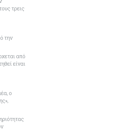
ν
Κόσμος
08-08-2026
τους τρεις
Ορμούζ: Πάνω από $510.000 την
ημέρα για ένα VLCC – Η αγορά
πληρώνει πλέον τον κίνδυνο και
όχι τα μίλια
ό την
Κόσμος
08-08-2026
Αγορές ακινήτων: Οι 10 πιο
ρχεται από
ακριβές ευρωπαϊκές πόλεις για
ηθεί είναι
αγορά σπιτιού (πίνακας)
Κόσμος
08-08-2026
Οι πυρκαγιές κατακαίνε την
έα, ο
Ευρώπη, αλλά οι ζημιές δεν είναι
ασφαλισμένες
ης»,
Κόσμος
08-08-2026
τηριότητας
Γιατί οι κεντρικές τράπεζες
ων
αφήνουν τις αγορές να «παίξουν