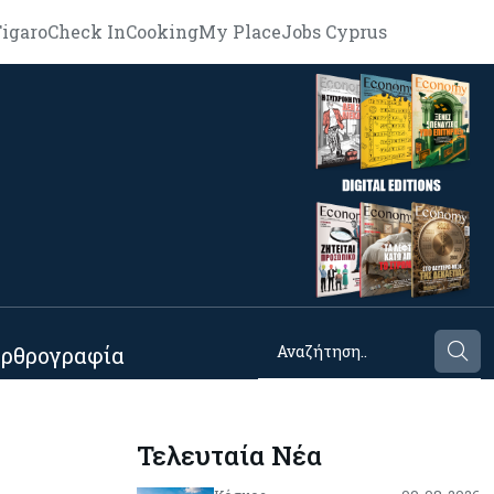
igaro
Check In
Cooking
My Place
Jobs Cyprus
ρθρογραφία
Τελευταία Νέα