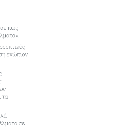
μπάλα»
Κόσμος
08-08-2026
Ποιες χώρες έχουν τα
ησε πως
περισσότερα ρομπότ
έλματα
»
.
προοπτικές
Κόσμος
08-08-2026
ηση ενώπιον
Κρίσιμες πρώτες ύλες: Ο
ευρωπαϊκός χάρτης και οι
προκλήσεις
ς
ς
Κόσμος
08-08-2026
πως
Πόσα ξοδεύει ο Λευκός Οίκος – Το
 τα
κόστος λειτουργίας για
προσωπικό, υποδομές και
ασφάλεια
λλά
γέλματα σε
Market News
08-08-2026
Baker Tilly: Στην 7η θέση