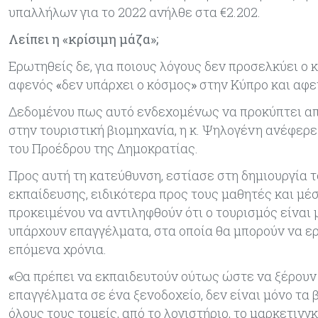
υπαλλήλων για το 2022 ανήλθε στα €2.202.
Λείπει η «κρίσιμη μάζα»;
Ερωτηθείς δε, για ποιους λόγους δεν προσελκύει ο
αφενός
«
δεν υπάρχει ο κόσμος
»
στην Κύπρο και αφ
Δεδομένου πως αυτό ενδεχομένως να προκύπτει απ
στην τουριστική βιομηχανία, η κ. Ψηλογένη ανέφερ
του Προέδρου της Δημοκρατίας.
Προς αυτή τη κατεύθυνση, εστίασε στη δημιουργία 
εκπαίδευσης, ειδικότερα προς τους μαθητές και μέ
προκειμένου να αντιληφθούν ότι ο τουρισμός είναι 
υπάρχουν επαγγέλματα, στα οποία θα μπορούν να ε
επόμενα χρόνια.
«
Θα πρέπει να εκπαιδευτούν ούτως ώστε να ξέρουν
επαγγέλματα σε ένα ξενοδοχείο, δεν είναι μόνο τα
όλους τους τομείς, από το λογιστήριο, το μαρκετινγ