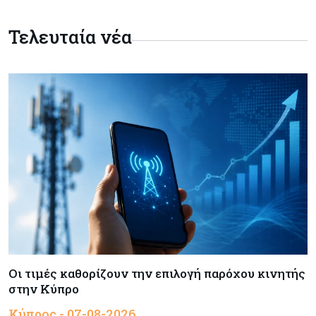
Δαμιανός για GSI: Θετική εξέλιξη η είσοδος της
Meridiam - Σειρά έχει η μελέτη της ΕΤΕπ
Τελευταία νέα
Crypto
07-08-2026
Γιατί το Bitcoin διχάζει αναλυτές και αγορά
Ελλάδα
07-08-2026
Καλπάζουν τα Airbnb στην Ελλάδα - Σχεδόν
sold out τα νησιά
Εμπορεύματα
07-08-2026
Goldman Sachs: Το Brent θα κυμανθεί στα $80-
90/βαρέλι μέχρι να υπάρξουν εξελίξεις στη
Μέση Ανατολή
Οι τιμές καθορίζουν την επιλογή παρόχου κινητής
στην Κύπρο
Κόσμος
07-08-2026
Κύπρος - 07-08-2026
Σαουδική Αραβία, Πακιστάν και Τουρκία