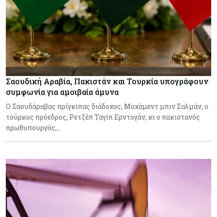
Σαουδική Αραβία, Πακιστάν και Τουρκία υπογράφουν
συμφωνία για αμοιβαία άμυνα
Ο Σαουδάραβας πρίγκιπας διάδοχος, Μοχάμεντ μπιν Σαλμάν, ο
τούρκος πρόεδρος, Ρετζέπ Ταγίπ Ερντογάν, κι ο πακιστανός
πρωθυπουργός,…