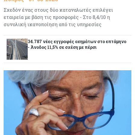
υπογράφουν συμφωνία για αμοιβαία άμυνα
Σχεδόν ένας στους δύο καταναλωτές επιλέγει
εταιρεία με βάση τις προσφορές - Στο 8,4/10 η
συνολική ικανοποίηση από τις υπηρεσίες
Εμπορεύματα
07-08-2026
Πετρέλαιο: Πιάνει και πάλι τα 83 δολάρια το
Brent μετά το σχέδιο του Ιράν για τα Στενά του
34.787 νέες εγγραφές οχημάτων στο επτάμηνο
Ορμούζ
- Άνοδος 11,5% σε σχέση με πέρσι
Κόσμος
07-08-2026
Ευρωπαϊκή αυτοκινητοβιομηχανία: Αναζητά
σωσίβιο στην Κίνα
Κύπρος
07-08-2026
Πώς οι κυπριακές τράπεζες «τιμολογούν» τον
πόλεμο
Κύπρος
06-08-2026
Νέα διοικητικά συμβούλια σε Cyta, AHK και σε