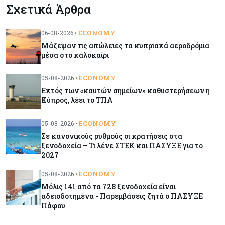
Σχετικά Άρθρα
από τον Ιανουάριο – Μια ανάσα από τα $4.300
ECONOMY
06-08-2026 •
Κύπρος
07-08-2026
Μάζεψαν τις απώλειες τα κυπριακά αεροδρόμια
Συντεχνία της Cyta ζητά να ανακληθεί
μέσα στο καλοκαίρι
διορισμός στο νέο ΔΣ
ECONOMY
05-08-2026 •
Εκτός των «καυτών σημείων» καθυστερήσεων η
Κόσμος
07-08-2026
Κύπρος, λέει το ΤΠΑ
Τραμπ: Νέοι δασμοί 15% στο πολυπυρίτιο για
ημιαγωγούς και φωτοβολταϊκά με στόχο την
ECONOMY
05-08-2026 •
ενίσχυση της βιομηχανίας
Σε κανονικούς ρυθμούς οι κρατήσεις στα
ξενοδοχεία – Τι λένε ΣΤΕΚ και ΠΑΣΥΞΕ για το
2027
Κύπρος
07-08-2026
Τσολάκη: Προτεραιότητα η βελτίωση της
ECONOMY
05-08-2026 •
καθημερινότητας μέσω οδικών έργων και
Μόλις 141 από τα 728 ξενοδοχεία είναι
συγκοινωνιών
αδειοδοτημένα - Παρεμβάσεις ζητά ο ΠΑΣΥΞΕ
Πάφου
Ενέργεια
07-08-2026