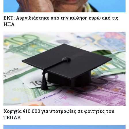
άλλους ημικρατικούς ενέκρινε το ΥΣ
ΕΚΤ: Αιφνιδιάστηκε από την πώληση ευρώ από τις
Κόσμος
06-08-2026
ΗΠΑ
Μεικτά πρόσημα στη Wall Street με το βλέμμα
στις εξελίξεις στη Μ. Ανατολή
Κύπρος
06-08-2026
Ανοίγει ξανά από αύριο η οδική πρόσβαση στις
αφίξεις του αεροδρομίου Λάρνακας
Χορηγία €10.000 για υποτροφίες σε φοιτητές του
ΤΕΠΑΚ