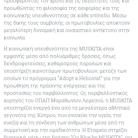
προσφέροντας τον χρόνο και τις δεξιότητές τους και
προωθώντας τη φιλοσοφία της αειφορίας και της
κοινωνικής υπευθυνότητας σε κάθε επίπεδο. Μέσω
της δικής τους συμβολής, οι πρωτοβουλίες αποκτούν
μεγαλύτερη δυναμική και ουσιαστικό αντίκτυπο στην
κοινωνία.
Η κοινωνική υπευθυνότητα της MUSKITA είναι
εμφανής μέσα από πολυάριθμες δράσεις, όπως
δενδροφυτεύσεις, καθαρισμούς παραλιών και
υποστήριξη καινοτόμων πρωτοβουλιών, μεταξύ των
οποίων το πρόγραμμα “Adopt a Heliostat” για την
προώθηση της πράσινης ενέργειας και της
προστασίας του περιβάλλοντος. Ως περιβαλλοντικός
χορηγός του ΟΠΑΠ Μαραθωνίου Λεμεσού, η MUSKITA
υποστηρίζει ενεργά ένα από τα μεγαλύτερα αθλητικά
γεγονότα της Κύπρου, που ενισχύει την υγεία, την
ευεξία και τη σύνδεση των ανθρώπων μέσα από τη
συμμετοχή και την ομαδικότητα. Η Εταιρεία στηρίζει
δυναμικά, μέσω της δράσης “Go Blue by MUSKITA”, μια