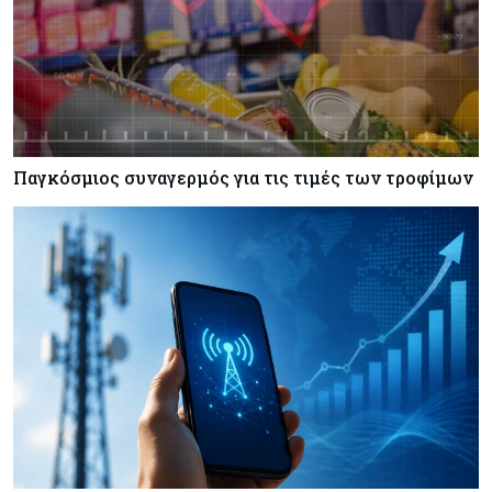
υπογράφουν συμφωνία για αμοιβαία άμυνα
Εμπορεύματα
07-08-2026
Πετρέλαιο: Πιάνει και πάλι τα 83 δολάρια το
Brent μετά το σχέδιο του Ιράν για τα Στενά του
Ορμούζ
Παγκόσμιος συναγερμός για τις τιμές των τροφίμων
Κόσμος
07-08-2026
Ευρωπαϊκή αυτοκινητοβιομηχανία: Αναζητά
σωσίβιο στην Κίνα
Κύπρος
07-08-2026
Πώς οι κυπριακές τράπεζες «τιμολογούν» τον
πόλεμο