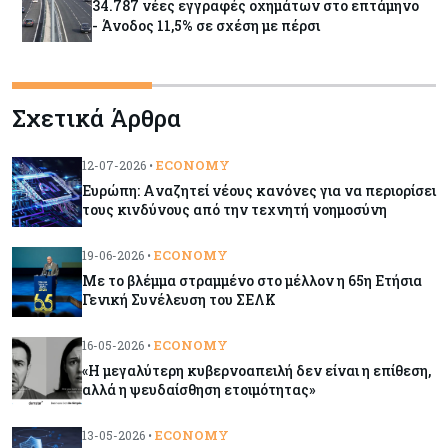
34.787 νέες εγγραφές οχημάτων στο επτάμηνο
- Άνοδος 11,5% σε σχέση με πέρσι
Κόσμος
07-08-2026
Σχετικά Άρθρα
ΕΚΤ: Αιφνιδιάστηκε από την πώληση ευρώ από
τις ΗΠΑ
ECONOMY
12-07-2026 •
Ευρώπη: Aναζητεί νέους κανόνες για να περιορίσει
Κύπρος
07-08-2026
τους κινδύνους από την τεχνητή νοημοσύνη
Χορηγία €10.000 για υποτροφίες σε φοιτητές του
ΤΕΠΑΚ
ECONOMY
19-06-2026 •
Με το βλέμμα στραμμένο στο μέλλον η 65η Ετήσια
Γενική Συνέλευση του ΣΕΛΚ
Κύπρος
07-08-2026
Επαναλειτουργεί η οδική πρόσβαση στις αφίξεις
ECONOMY
16-05-2026 •
του αεροδρομίου Λάρνακας
«Η μεγαλύτερη κυβερνοαπειλή δεν είναι η επίθεση,
αλλά η ψευδαίσθηση ετοιμότητας»
Εμπορεύματα
07-08-2026
Χρυσός: Καλπάζει προς την καλύτερη εβδομάδα
ECONOMY
13-05-2026 •