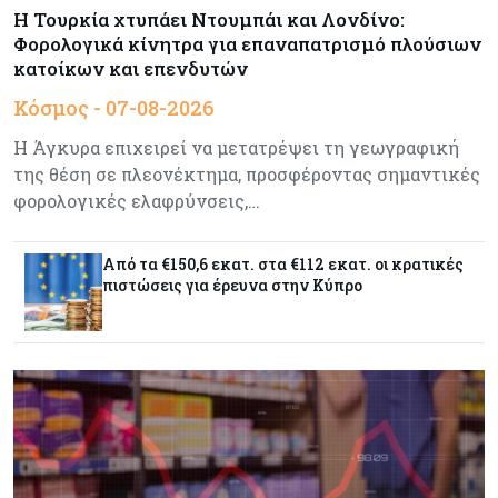
Meridiam - Σειρά έχει η μελέτη της ΕΤΕπ
Η Τουρκία χτυπάει Ντουμπάι και Λονδίνο:
Φορολογικά κίνητρα για επαναπατρισμό πλούσιων
κατοίκων και επενδυτών
Crypto
07-08-2026
Κόσμος - 07-08-2026
Γιατί το Bitcoin διχάζει αναλυτές και αγορά
Η Άγκυρα επιχειρεί να μετατρέψει τη γεωγραφική
της θέση σε πλεονέκτημα, προσφέροντας σημαντικές
φορολογικές ελαφρύνσεις,…
Ελλάδα
07-08-2026
Καλπάζουν τα Airbnb στην Ελλάδα - Σχεδόν
sold out τα νησιά
Από τα €150,6 εκατ. στα €112 εκατ. οι κρατικές
πιστώσεις για έρευνα στην Κύπρο
Εμπορεύματα
07-08-2026
Goldman Sachs: Το Brent θα κυμανθεί στα $80-
90/βαρέλι μέχρι να υπάρξουν εξελίξεις στη
Μέση Ανατολή
Κόσμος
07-08-2026
Σαουδική Αραβία, Πακιστάν και Τουρκία