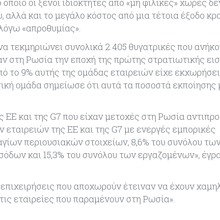
οποίο οι ξένοι ιδιοκτήτες από «μη φιλικές» χώρες δ
 αλλά και το μεγάλο κόστος από μια τέτοια έξοδο κρ
 λόγω «απροθυμίας».
α τεκμηριώνει συνολικά 2.405 θυγατρικές που ανήκο
ταν στη Ρωσία την εποχή της πρώτης στρατιωτικής ει
από το 9% αυτής της ομάδας εταιρειών είχε εκχωρήσει
τική ομάδα σημείωσε ότι αυτά τα ποσοστά εκποίησης 
ς ΕΕ και της G7 που είχαν μετοχές στη Ρωσία αντιπ
 εταιρειών της ΕΕ και της G7 με ενεργές εμπορικές
γίων περιουσιακών στοιχείων, 8,6% του συνόλου τω
σόδων και 15,3% του συνόλου των εργαζομένων», έγρ
οι επιχειρήσεις που αποχωρούν έτειναν να έχουν χαμη
τις εταιρείες που παραμένουν στη Ρωσία».