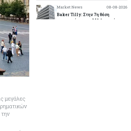
Market News
08-08-2026
Baker Tilly: Στην 7η θέση
παγκοσμίως στις M&A μεσαίας
αγοράς
Κύπρος
08-08-2026
Πιο ισχυρό το κυπριακό διαβατήριο
το 2026
Ενέργεια
08-08-2026
Meridiam–GSI: Τι προκύπτει – και
τι όχι – από την απάντηση της
Κομισιόν
ις μεγάλες
Κόσμος
07-08-2026
ιρηματικών
Η Τουρκία χτυπάει Ντουμπάι και
 την
Λονδίνο: Φορολογικά κίνητρα για
επαναπατρισμό πλούσιων
κατοίκων και επενδυτών