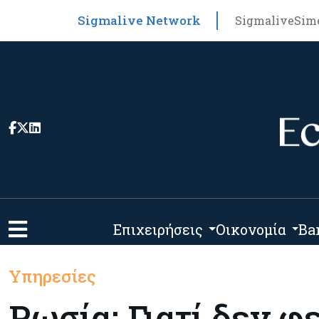
Sigmalive Network
Sigmalive
Sim
Επιχειρήσεις
Οικονομία
Ba
Υπηρεσίες
Ρωσία: Γιατί δεν φ