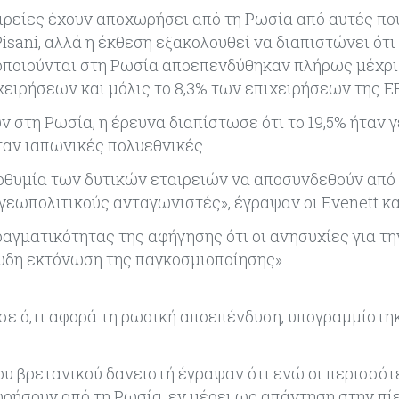
ιρείες έχουν αποχωρήσει από τη Ρωσία από αυτές πο
Pisani, αλλά η έκθεση εξακολουθεί να διαπιστώνει ότι
οποιούνται στη Ρωσία αποεπενδύθηκαν πλήρως μέχρι
χειρήσεων και μόλις το 8,3% των επιχειρήσεων της Ε
ν στη Ρωσία, η έρευνα διαπίστωσε ότι το 19,5% ήταν 
ήταν ιαπωνικές πολυεθνικές.
οθυμία των δυτικών εταιρειών να αποσυνδεθούν από 
εωπολιτικούς ανταγωνιστές», έγραψαν οι Evenett και
αγματικότητας της αφήγησης ότι οι ανησυχίες για τη
ιώδη εκτόνωση της παγκοσμιοποίησης».
σε ό,τι αφορά τη ρωσική αποεπένδυση, υπογραμμίστη
υ βρετανικού δανειστή έγραψαν ότι ενώ οι περισσότ
ρήσουν από τη Ρωσία, εν μέρει ως απάντηση στην πί