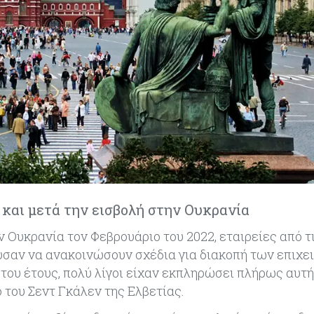
και μετά την εισβολή στην Ουκρανία
Ουκρανία τον Φεβρουάριο του 2022, εταιρείες από τ
υσαν να ανακοινώσουν σχέδια για διακοπή των επιχε
 του έτους, πολύ λίγοι είχαν εκπληρώσει πλήρως αυτή
του Σεντ Γκάλεν της Ελβετίας.