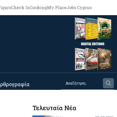
igaro
Check In
Cooking
My Place
Jobs Cyprus
ρθρογραφία
Τελευταία Νέα