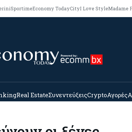
erini
Sportime
Economy Today
City
I Love Style
Madame F
nking
Real Estate
Συνεντεύξεις
Crypto
Αγορές
Α
εύγουν οι ξένες