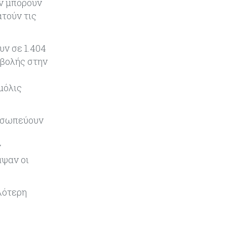
εν μπορούν
ατούν τις
Κύπρος
07-08-2026
Από τα €150,6 εκατ. στα €112 εκατ.
υν σε 1.404
οι κρατικές πιστώσεις για έρευνα
στην Κύπρο
σβολής στην
Κόσμος
07-08-2026
μόλις
Παγκόσμιος συναγερμός για τις
τιμές των τροφίμων
ροσωπεύουν
Κύπρος
07-08-2026
ν
Οι τιμές καθορίζουν την επιλογή
παρόχου κινητής στην Κύπρο
αψαν οι
Κύπρος
07-08-2026
λότερη
34.787 νέες εγγραφές οχημάτων
στο επτάμηνο - Άνοδος 11,5% σε
σχέση με πέρσι