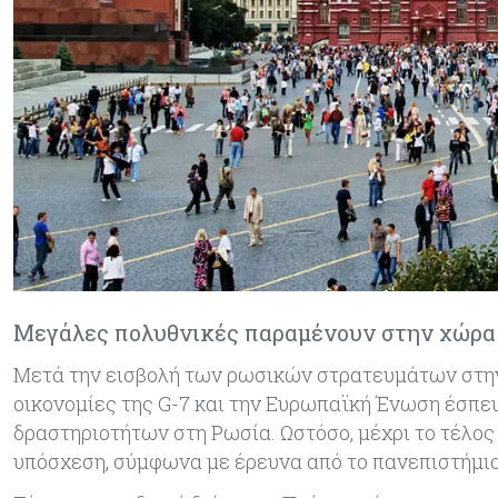
Μεγάλες πολυθνικές παραμένουν στην χώρα 
Μετά την εισβολή των ρωσικών στρατευμάτων στην 
οικονομίες της G-7 και την Ευρωπαϊκή Ένωση έσπε
δραστηριοτήτων στη Ρωσία. Ωστόσο, μέχρι το τέλος
υπόσχεση, σύμφωνα με έρευνα από το πανεπιστήμιο 