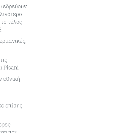
υ εδρεύουν
Κόσμος
07-08-2026
 λιγότερο
ΕΚΤ: Αιφνιδιάστηκε από την
 το τέλος
πώληση ευρώ από τις ΗΠΑ
Ε.
γερμανικές,
Κύπρος
07-08-2026
Χορηγία €10.000 για υποτροφίες σε
φοιτητές του ΤΕΠΑΚ
τις
 Pisani.
Κύπρος
07-08-2026
ν εθνική
Επαναλειτουργεί η οδική
πρόσβαση στις αφίξεις του
αεροδρομίου Λάρνακας
κε επίσης
Εμπορεύματα
07-08-2026
Χρυσός: Καλπάζει προς την
καλύτερη εβδομάδα από τον
ερες
Ιανουάριο – Μια ανάσα από τα
εση που
$4.300