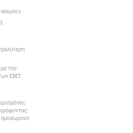
είσοδος της Meridiam - Σειρά έχει
 καιρός».
η μελέτη της ΕΤΕπ
λά
μεγαλύτερη
 με την
των EBIT
 ορισμένες
ιαγράφοντας
α προχωρούν