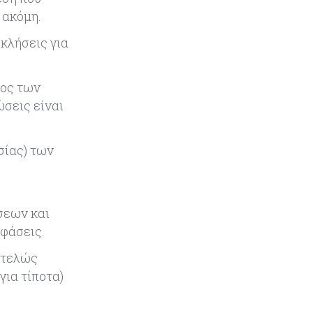
 ακόμη.
Κύπρος
07-08-2026
οκλήσεις για
Συντεχνία της Cyta ζητά να
ανακληθεί διορισμός στο νέο ΔΣ
γος των
σεις είναι
Κόσμος
07-08-2026
Τραμπ: Νέοι δασμοί 15% στο
πολυπυρίτιο για ημιαγωγούς και
σίας) των
φωτοβολταϊκά με στόχο την
ενίσχυση της βιομηχανίας
Κύπρος
07-08-2026
σεων και
Τσολάκη: Προτεραιότητα η
οφάσεις.
βελτίωση της καθημερινότητας
μέσω οδικών έργων και
εντελώς
συγκοινωνιών
για τίποτα)
Ενέργεια
07-08-2026
Δαμιανός για GSI: Θετική εξέλιξη η