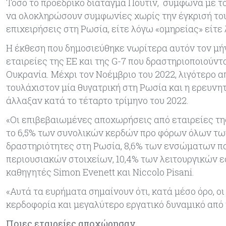
Τόσο το προεδρικό διάταγμα Πούτιν, σύμφωνα με το 
να ολοκληρώσουν συμφωνίες χωρίς την έγκρισή του,
επιχειρήσεις στη Ρωσία, είτε λόγω «ομηρείας» είτε
Η έκθεση που δημοσιεύθηκε νωρίτερα αυτόν τον μήν
εταιρείες της ΕΕ και της G-7 που δραστηριοποιούν
Ουκρανία. Μέχρι τον Νοέμβριο του 2022, λιγότερο 
τουλάχιστον μία θυγατρική στη Ρωσία και η ερευνη
άλλαξαν κατά το τέταρτο τρίμηνο του 2022.
«Οι επιβεβαιωμένες αποχωρήσεις από εταιρείες τη
το 6,5% των συνολικών κερδών προ φόρων όλων των
δραστηριότητες στη Ρωσία, 8,6% των ενσώματων πα
περιουσιακών στοιχείων, 10,4% των λειτουργικών ε
καθηγητές Simon Evenett και Niccolo Pisani.
«Αυτά τα ευρήματα σημαίνουν ότι, κατά μέσο όρο, 
κερδοφορία και μεγαλύτερο εργατικό δυναμικό από 
Ποιες εταιρείες αποχώρησαν