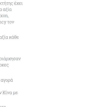
κτήτης έχει
α αξία
ixon,
ncy τον
 αξία κάθε
υριάρχησαν
ρκες
 αγορά
ν Κίνα με