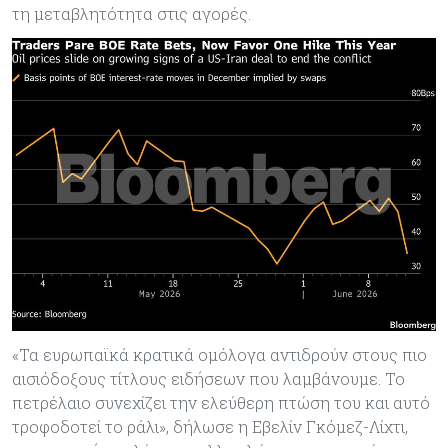
τη μεταβλητότητα στις αγορές.
«Τα ευρωπαϊκά κρατικά ομόλογα αντιδρούν στους πιο
αισιόδοξους τίτλους ειδήσεων που λαμβάνουμε. Το
πετρέλαιο συνεχίζει την ελεύθερη πτώση του και αυτό
τροφοδοτεί το ράλι», δήλωσε η Εβελίν Γκόμεζ-Λίχτι,