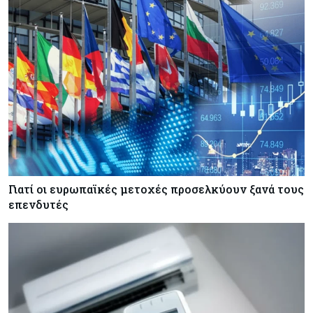
επίκεντρο η επίμονη ακρίβεια
Κόσμος
08-08-2026
Ορμούζ: Πάνω από $510.000 την ημέρα για ένα
VLCC – Η αγορά πληρώνει πλέον τον κίνδυνο
και όχι τα μίλια
Κόσμος
08-08-2026
Αγορές ακινήτων: Οι 10 πιο ακριβές ευρωπαϊκές
πόλεις για αγορά σπιτιού (πίνακας)
Γιατί οι ευρωπαϊκές μετοχές προσελκύουν ξανά τους
επενδυτές
Κόσμος
08-08-2026
Οι πυρκαγιές κατακαίνε την Ευρώπη, αλλά οι
ζημιές δεν είναι ασφαλισμένες
Κόσμος
08-08-2026
Γιατί οι κεντρικές τράπεζες αφήνουν τις αγορές
να «παίξουν μπάλα»