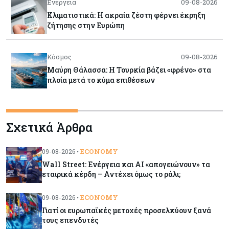
Ενέργεια
09-08-2026
Κλιματιστικά: Η ακραία ζέστη φέρνει έκρηξη
ζήτησης στην Ευρώπη
Κόσμος
09-08-2026
Μαύρη Θάλασσα: Η Τουρκία βάζει «φρένο» στα
πλοία μετά το κύμα επιθέσεων
Tech
09-08-2026
Σχετικά Άρθρα
Τεχνητή νοημοσύνη: Αλλάζει τα δεδομένα στην
επικοινωνία – Μια επικίνδυνη «τελειότητα»
ECONOMY
09-08-2026 •
Wall Street: Ενέργεια και AI «απογειώνουν» τα
Κόσμος
09-08-2026
εταιρικά κέρδη – Αντέχει όμως το ράλι;
Ορμούζ: Το Ιράν «φρενάρει» το άνοιγμα των
Στενών – Βάζει όρους στις ΗΠΑ
ECONOMY
09-08-2026 •
Γιατί οι ευρωπαϊκές μετοχές προσελκύουν ξανά
τους επενδυτές
Κύπρος
09-08-2026