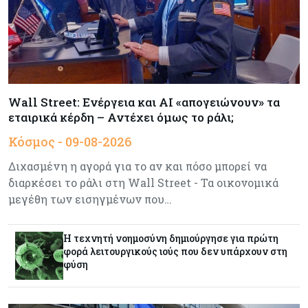
Η επενδυτική κουλτούρα που λείπει από την
Κύπρο
Τουρισμός
09-08-2026
Στη σκανδιναβική αγορά ποντάρει η Κύπρος για
περισσότερους επισκέπτες τον χειμώνα
Wall Street: Ενέργεια και AI «απογειώνουν» τα
εταιρικά κέρδη – Αντέχει όμως το ράλι;
Κόσμος
08-08-2026
Κόσμος - 09-08-2026
Ενέργεια: Στερεύουν τα αποθέματα της
Ευρώπης - Τι θα γίνει τον χειμώνα
Διχασμένη η αγορά για το αν και πόσο μπορεί να
διαρκέσει το ράλι στη Wall Street - Τα οικονομικά
μεγέθη των εισηγμένων που…
Ενέργεια
08-08-2026
Η χώρα με τα περισσότερα φωτοβολταϊκά στις
στέγες διευρύνει την επιδότησή τους
Η τεχνητή νοημοσύνη δημιούργησε για πρώτη
φορά λειτουργικούς ιούς που δεν υπάρχουν στη
φύση
Κόσμος
08-08-2026
Fed: Βαθαίνει η διαφωνία για τα επιτόκια – Στο