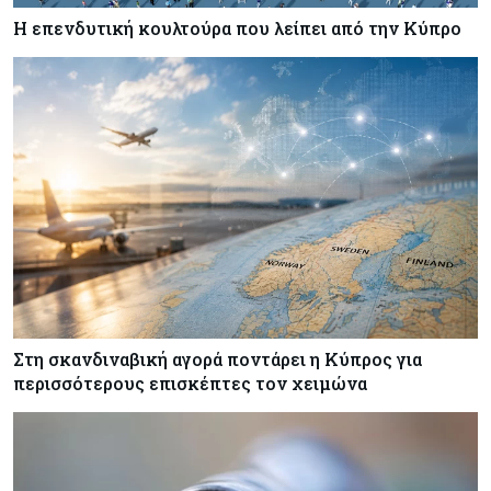
Η επενδυτική κουλτούρα που λείπει από την Κύπρο
Κύπρος
07-08-2026
Από τα €150,6 εκατ. στα €112 εκατ. οι κρατικές
πιστώσεις για έρευνα στην Κύπρο
Κόσμος
07-08-2026
Παγκόσμιος συναγερμός για τις τιμές των
τροφίμων
Στη σκανδιναβική αγορά ποντάρει η Κύπρος για
περισσότερους επισκέπτες τον χειμώνα