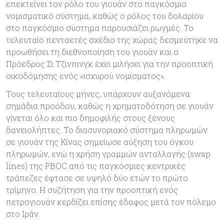
επεκτείνει τον ρόλο του γιουάν στο παγκόσμιο
νομισματικό σύστημα, καθώς ο ρόλος του δολαρίου
στο παγκόσμιο σύστημα παρουσιάζει ρωγμές. Το
τελευταίο πενταετές σχέδιο της χώρας δεσμεύτηκε να
προωθήσει τη διεθνοποίηση του γιουάν και ο
Πρόεδρος Σι Τζινπινγκ έχει μιλήσει για την προοπτική
οικοδόμησης ενός «ισχυρού νομίσματος».
Τους τελευταίους μήνες, υπάρχουν αυξανόμενα
σημάδια προόδου, καθώς η χρηματοδότηση σε γιουάν
γίνεται όλο και πιο δημοφιλής στους ξένους
δανειολήπτες. Το διασυνοριακό σύστημα πληρωμών
σε γιουάν της Κίνας σημείωσε αύξηση του όγκου
πληρωμών, ενώ η χρήση γραμμών ανταλλαγής (swap
lines) της PBOC από τις παγκόσμιες κεντρικές
τράπεζες έφτασε σε υψηλό δύο ετών το πρώτο
τρίμηνο. Η συζήτηση για την προοπτική ενός
πετρογιουάν κερδίζει επίσης έδαφος μετά τον πόλεμο
στο Ιράν.