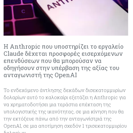
Η Anthropic που υποστηρίζει το εργαλείο
Claude δέχεται προσφορές εισερχόμενων
επενδύσεων που θα μπορούσαν να
οδηγήσουν στην υπέρβαση της αξίας του
ανταγωνιστή της OpenAI
Το ενδεχόμενο άντλησης δεκάδων δισεκατομμυρίων
δολαρίων αυτό το καλοκαίρι εξετάζει η Anthropic για
να χρηματοδοτήσει μια τεράστια επέκταση της
υπολογιστικής της ικανότητας, σε μια κίνηση που θα
την εκτόξευε πάνω ​​από την ανταγωνίστριά της
OpenAI, σε μια αποτίμηση σχεδόν 1 τρισεκατομμυρίου
δολαρίων.