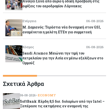
Ανοίγει ξανά από αύριο η οδική πρόσβαση στις
αφίξεις του αεροδρομίου Λάρνακας
Ενέργεια
06-08-2026
Μ. Δαμιανός: Τεράστια νέα δυναμική στον GSI,
αναμένεται η μελέτη ΕΤΕπ για συμμετοχή
Κόσμος
06-08-2026
Saudi Aramco: Μειώνει την τιμή του
πετρελαίου για την Ασία εν μέσω εξελίξεων στο
Ορμούζ
Κύπρος
06-08-2026
Σχετικά Άρθρα
Πιάνει δουλειά ο Κυπριακός Οργανισμός
Ανάπτυξης Επιχειρήσεων – Διορίστηκε το δ.σ.,
ενεργοποιήθηκε ο νόμος
ECONOMY
06-08-2026 •
SoftBank: Κέρδη 8,5 δισ. δολαρίων από την Intel –
Κόσμος
06-08-2026
Ξεπέρασε τις εκτιμήσεις εν αναμονή της