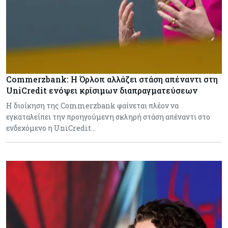
Commerzbank: Η Όρλοπ αλλάζει στάση απέναντι στη
UniCredit ενόψει κρίσιμων διαπραγματεύσεων
H διοίκηση της Commerzbank φαίνεται πλέον να
εγκαταλείπει την προηγούμενη σκληρή στάση απέναντι στο
ενδεχόμενο η UniCredit…