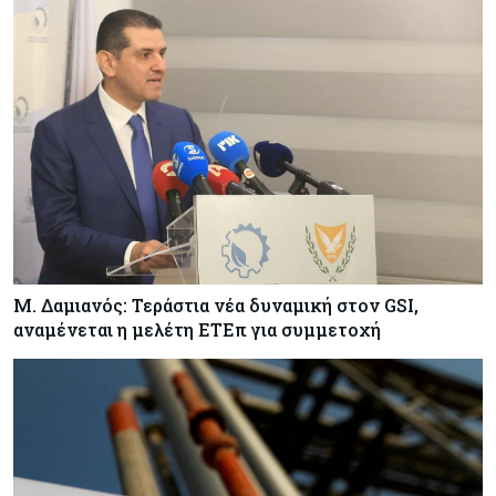
Κόσμος
06-08-2026
Η Ινδία ανεβάζει ταχύτητα στη διάλυση πλοίων
– Στο 35,4% το παγκόσμιο μερίδιό της
Κύπρος
06-08-2026
ΠτΔ: Υπεράνω όλων το δημόσιο συμφέρον – Όλα
όσα έγιναν στην τελετή διαβεβαίωσης των
νέων μελών της κυβέρνησης
Μ. Δαμιανός: Τεράστια νέα δυναμική στον GSI,
αναμένεται η μελέτη ΕΤΕπ για συμμετοχή