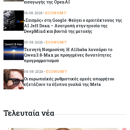
εισαγωγής της OpenAI
Warner Bros: "Φρένο" στα έσοδα εξαιτίας των
κινηματογραφικών επιδόσεων και της
ECONOMY
06-08-2026 •
απουσίας του NBA
«Σεισμός» στη Google: Φεύγει ο αρχιτέκτονας της
AI Jeff Dean – Ανατροπή στην ηγεσία της
Banking
06-08-2026
DeepMind και βουτιά της μετοχής
Commerzbank: Η Όρλοπ αλλάζει στάση
ECONOMY
05-08-2026 •
απέναντι στη UniCredit ενόψει κρίσιμων
Τεχνητή Νοημοσύνη: Η Alibaba λανσάρει το
διαπραγματεύσεων
Qwen3.8-Max με προηγμένες δυνατότητες
προγραμματισμού
Κόσμος
06-08-2026
ECONOMY
04-08-2026 •
«Spider-Man: Brand New Day»: Έφτασε το 1
δισ. εισπράξεις σε μόλις 6 ημέρες
Οι ευρωπαϊκές ρυθμιστικές αρχές απορρήτου
εξετάζουν τα έξυπνα γυαλιά της Meta
Κύπρος
06-08-2026
Eurostat: Ετήσια αύξηση 5% του όγκου λιανικού
εμπορίου στην Κύπρο τον Ιούνιο
Τελευταία νέα
Κύπρος
06-08-2026