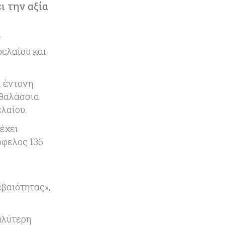
στάση απέναντι στη UniCredit
ι την αξία
ενόψει κρίσιμων
διαπραγματεύσεων
ν
Κόσμος
06-08-2026
ρελαίου και
«Spider-Man: Brand New Day»:
Έφτασε το 1 δισ. εισπράξεις σε
μόλις 6 ημέρες
ι έντονη
 θαλάσσια
Κύπρος
06-08-2026
λαίου.
Eurostat: Ετήσια αύξηση 5% του
έχει
όγκου λιανικού εμπορίου στην
Κύπρο τον Ιούνιο
όφελος 136
Κύπρος
06-08-2026
Στην κυκλοφορία ο νέος δρόμος
εβαιότητας»,
Λάρνακας – Δεκέλειας μετά από
26 χρόνια
αλύτερη
Tech
06-08-2026