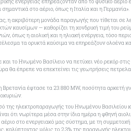
τρικής ενέργειας επηρεάζονταν από το φυσικό αέριο 
σημαντικά στο αέριο, όπως η Ιταλία και η Γερμανία».
ς, η ακριβότερη μονάδα παραγωγής που τίθεται σε λ
τών καυσίμων — καθορίζει τη χονδρική τιμή του ρεύ
ν, όπως η αιολική και η ηλιακή ενέργεια, τόσο περιο
τέλεσμα τα ορυκτά καύσιμα να επηρεάζουν ολοένα κα
 και το Ηνωμένο Βασίλειο να πετύχει νέο ρεκόρ στις
ώρα θα έπρεπε να επεκτείνει τις γεωτρήσεις πετρελα
τη Βρετανία έφτασε τα 23.880 MW, ποσότητα αρκετή γι
κοκυριών.
μισό της ηλεκτροπαραγωγής του Ηνωμένου Βασιλείου κ
ίναι ότι νωρίτερα μέσα στην ίδια ημέρα η φθηνή αιολι
αέριο στο ενεργειακό μας σύστημα, με τη συμμετοχή
ς, καλύπτοντας μόλις το 2,3% της παραγωγής ηλεκτρ