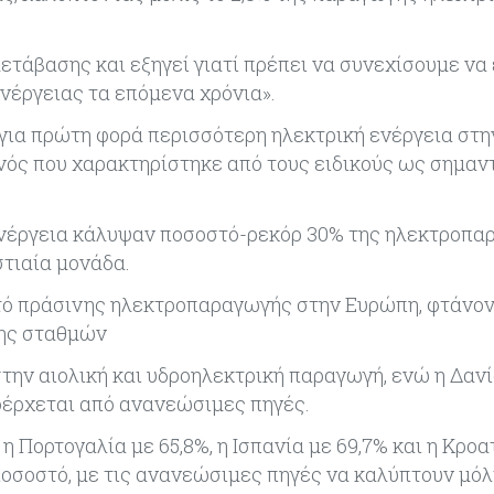
.
ετάβασης και εξηγεί γιατί πρέπει να συνεχίσουμε ν
νέργειας τα επόμενα χρόνια».
ν για πρώτη φορά περισσότερη ηλεκτρική ενέργεια στη
νός που χαρακτηρίστηκε από τους ειδικούς ως σημαν
ή ενέργεια κάλυψαν ποσοστό-ρεκόρ 30% της ηλεκτροπα
τιαία μονάδα.
τό πράσινης ηλεκτροπαραγωγής στην Ευρώπη, φτάνον
της σταθμών
την αιολική και υδροηλεκτρική παραγωγή, ενώ η Δαν
ροέρχεται από ανανεώσιμες πηγές.
η Πορτογαλία με 65,8%, η Ισπανία με 69,7% και η Κροα
οσοστό, με τις ανανεώσιμες πηγές να καλύπτουν μόλι