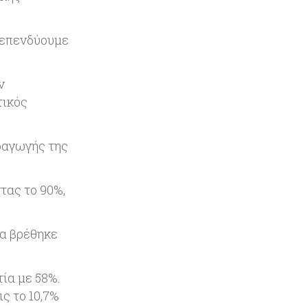
διάλυση πλοίων – Στο 35,4% το
παγκόσμιο μερίδιό της
α επενδύουμε
Κύπρος
06-08-2026
ΠτΔ: Υπεράνω όλων το δημόσιο
συμφέρον – Όλα όσα έγιναν στην
ν
τελετή διαβεβαίωσης των νέων
τικός
μελών της κυβέρνησης
ραγωγής της
τας το 90%,
ία βρέθηκε
τία με 58%.
ς το 10,7%