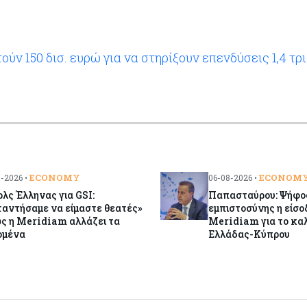
ύν 150 δισ. ευρώ για να στηρίξουν επενδύσεις 1,4 τρ
ECONOMY
ECONOM
-2026 •
06-08-2026 •
λς Έλληνας για GSI:
Παπασταύρου: Ψήφο
αντήσαμε να είμαστε θεατές»
εμπιστοσύνης η είσο
ς η Meridiam αλλάζει τα
Meridiam για το κα
ομένα
Ελλάδας-Κύπρου