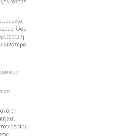
εξελίχθηκε
Ενέργεια
06-08-2026
Τσαρλς Έλληνας για GSI:
ειτουργία
«Καταντήσαμε να είμαστε θεατές»
ματος. Όσο
- Πώς η Meridiam αλλάζει τα
ρίζεται η
δεδομένα
ι λιγότερο
Crypto
06-08-2026
Crypto: Πώς οι απατεώνες
εκμεταλλεύονται τις αλλαγές της
ίου στη
ευρωπαϊκής νομοθεσίας
Κόσμος
06-08-2026
α να
Ο 24χρονος «Νοστράδαμος» της AI
είχε δίκαιο για όλα. Κι όμως έχασε
(σχεδόν) τα πάντα
ατά τη
κή και
Κόσμος
06-08-2026
 του αερίου
Η Ινδία ανεβάζει ταχύτητα στη
ικής