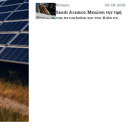
Κόσμος
06-08-2026
Saudi Aramco: Μειώνει την τιμή
του πετρελαίου για την Ασία εν
μέσω εξελίξεων στο Ορμούζ
Κύπρος
06-08-2026
Πιάνει δουλειά ο Κυπριακός
Οργανισμός Ανάπτυξης
Επιχειρήσεων – Διορίστηκε το δ.σ.,
ενεργοποιήθηκε ο νόμος
Κόσμος
06-08-2026
Warner Bros: "Φρένο" στα έσοδα
εξαιτίας των κινηματογραφικών
επιδόσεων και της απουσίας του
NBA
Banking
06-08-2026
Commerzbank: Η Όρλοπ αλλάζει