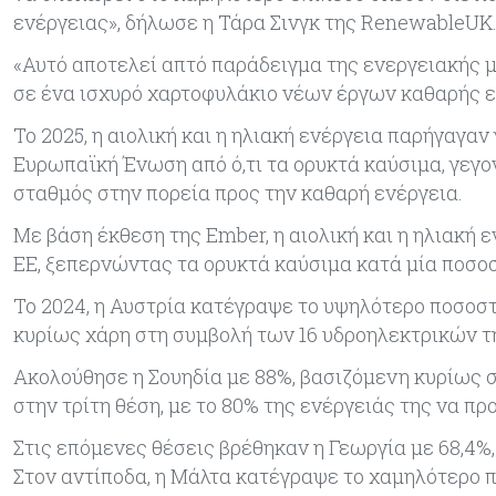
ενέργειας», δήλωσε η Τάρα Σινγκ της RenewableUK
«Αυτό αποτελεί απτό παράδειγμα της ενεργειακής μ
σε ένα ισχυρό χαρτοφυλάκιο νέων έργων καθαρής ε
Το 2025, η αιολική και η ηλιακή ενέργεια παρήγαγα
Ευρωπαϊκή Ένωση από ό,τι τα ορυκτά καύσιμα, γεγο
σταθμός στην πορεία προς την καθαρή ενέργεια.
Με βάση έκθεση της Ember, η αιολική και η ηλιακ
ΕΕ, ξεπερνώντας τα ορυκτά καύσιμα κατά μία ποσοσ
Το 2024, η Αυστρία κατέγραψε το υψηλότερο ποσοσ
κυρίως χάρη στη συμβολή των 16 υδροηλεκτρικών 
Ακολούθησε η Σουηδία με 88%, βασιζόμενη κυρίως σ
στην τρίτη θέση, με το 80% της ενέργειάς της να π
Στις επόμενες θέσεις βρέθηκαν η Γεωργία με 68,4%, 
Στον αντίποδα, η Μάλτα κατέγραψε το χαμηλότερο π