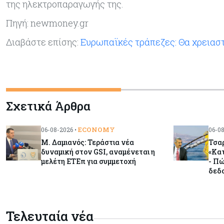
της ηλεκτροπαραγωγής της.
Πηγή: newmoney.gr
Διαβάστε επίσης:
Ευρωπαϊκές τράπεζες: Θα χρειαστο
Σχετικά Άρθρα
ECONOMY
06-08-2026 •
06-08
Μ. Δαμιανός: Τεράστια νέα
Τσαρ
δυναμική στον GSI, αναμένεται η
«Κατ
μελέτη ΕΤΕπ για συμμετοχή
- Πώ
δεδ
Τελευταία νέα