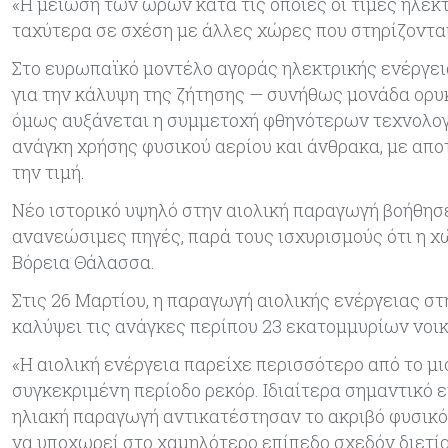
«Η μείωση των ωρών κατά τις οποίες οι τιμές ηλεκ
ταχύτερα σε σχέση με άλλες χώρες που στηρίζονται 
Στο ευρωπαϊκό μοντέλο αγοράς ηλεκτρικής ενέργεια
για την κάλυψη της ζήτησης — συνήθως μονάδα ορυκ
όμως αυξάνεται η συμμετοχή φθηνότερων τεχνολογιώ
ανάγκη χρήσης φυσικού αερίου και άνθρακα, με απο
την τιμή.
Νέο ιστορικό υψηλό στην αιολική παραγωγή βοήθησε
ανανεώσιμες πηγές, παρά τους ισχυρισμούς ότι η χ
Βόρεια Θάλασσα.
Στις 26 Μαρτίου, η παραγωγή αιολικής ενέργειας σ
καλύψει τις ανάγκες περίπου 23 εκατομμυρίων νοι
«Η αιολική ενέργεια παρείχε περισσότερο από το 
συγκεκριμένη περίοδο ρεκόρ. Ιδιαίτερα σημαντικό ε
ηλιακή παραγωγή αντικατέστησαν το ακριβό φυσικό 
να υποχωρεί στο χαμηλότερο επίπεδο σχεδόν διετία