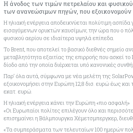
Η άνοδος των τιμών πετρελαίου και φυσικού 
των ανανεώσιμων πηγών, που εξοικονομούν 
Η ηλιακή ενέργεια αποδεικνύεται πολύτιμη ασπίδα
εισαγόμενων ορυκτών καυσίμων, την ώρα που ο πόλε
φυσικού αερίου σε ιδιαίτερα υψηλά επίπεδα.
Το Brent, που αποτελεί το βασικό διεθνές σημείο α
μεταβλητότητα εξαιτίας της επιρροής που ασκεί το
δίοδο από την οποία διέρχεται υπό κανονικές συνθ
Παρ’ όλα αυτά, σύμφωνα με νέα μελέτη της SolarPo
εξοικονομήσει στην Ευρώπη 12,8 δισ. ευρώ έως και τ
εκατ. ευρώ.
Η ηλιακή ενέργεια κάνει την Ευρώπη «πιο ασφαλή»
«Οι Ευρωπαίοι πολίτες επιλέγουν όλο και περισσότε
επισημαίνει η Βάλμπουργκα Χέμετσμπεργκερ, διευθ
«Τα συμπεράσματα των τελευταίων 100 ημερών πολέ