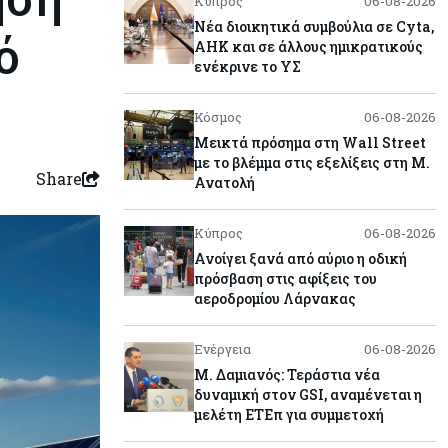
Κύπρος
06-08-2026
Νέα διοικητικά συμβούλια σε Cyta,
ό
AHK και σε άλλους ημικρατικούς
ενέκρινε το ΥΣ
Κόσμος
06-08-2026
Μεικτά πρόσημα στη Wall Street
με το βλέμμα στις εξελίξεις στη Μ.
Share
Ανατολή
Κύπρος
06-08-2026
Ανοίγει ξανά από αύριο η οδική
πρόσβαση στις αφίξεις του
αεροδρομίου Λάρνακας
Ενέργεια
06-08-2026
Μ. Δαμιανός: Τεράστια νέα
δυναμική στον GSI, αναμένεται η
μελέτη ΕΤΕπ για συμμετοχή