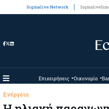
Sigmalive Network
Sigmalive
Sim
Επιχειρήσεις
Οικονομία
Ba
Ενέργεια
Η ηλιακή παραγωγή