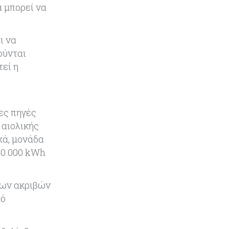
α μπορεί να
SoftBank: Κέρδη 8,5 δισ. δολαρίων
από την Intel – Ξεπέρασε τις
εκτιμήσεις εν αναμονή της
ι να
εισαγωγής της OpenAI
ούνται
εί η
Κύπρος
06-08-2026
Καύσιμα και στέγαση κράτησαν
τον πληθωρισμό στο 2,9%
ες πηγές
Κύπρος
06-08-2026
 αιολικής
Δήμος Λευκωσίας: Νέα εποχή για
κά, μονάδα
το Παλιό ΓΣΠ – Ολοκληρώθηκε η
10.000 kWh
διαδικασία ανάθεσης των
υποστατικών
 των ακριβών
Κύπρος
06-08-2026
κό
Ούτε άσπρος ούτε μαύρος καπνός
για κουρεμένους - Δεν έκλεισε η
πόρτα για δεύτερη δόση εντός ‘26