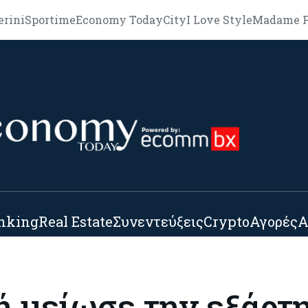
erini
Sportime
Economy Today
City
I Love Style
Madame F
nking
Real Estate
Συνεντεύξεις
Crypto
Αγορές
Α
 μείωσε την εξάρτ