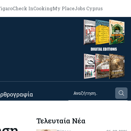
igaro
Check In
Cooking
My Place
Jobs Cyprus
ρθρογραφία
Τελευταία Νέα
ηση