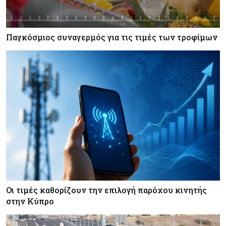
Brent μετά το σχέδιο του Ιράν για τα Στενά του
Ορμούζ
Παγκόσμιος συναγερμός για τις τιμές των τροφίμων
Κόσμος
07-08-2026
Ευρωπαϊκή αυτοκινητοβιομηχανία: Αναζητά
σωσίβιο στην Κίνα
Κύπρος
07-08-2026
Πώς οι κυπριακές τράπεζες «τιμολογούν» τον
πόλεμο
Οι τιμές καθορίζουν την επιλογή παρόχου κινητής
στην Κύπρο