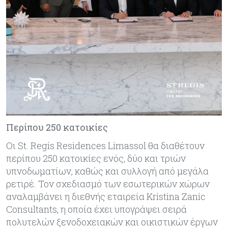
Περίπου 250 κατοικίες
Οι St. Regis Residences Limassol θα διαθέτουν
περίπου 250 κατοικίες ενός, δύο και τριών
υπνοδωματίων, καθώς και συλλογή από μεγάλα
ρετιρέ. Τον σχεδιασμό των εσωτερικών χώρων
αναλαμβάνει η διεθνής εταιρεία Kristina Zanic
Consultants, η οποία έχει υπογράψει σειρά
πολυτελών ξενοδοχειακών και οικιστικών έργων