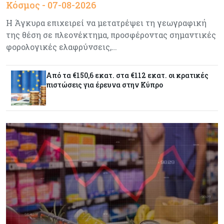
Κόσμος - 07-08-2026
Η Άγκυρα επιχειρεί να μετατρέψει τη γεωγραφική
της θέση σε πλεονέκτημα, προσφέροντας σημαντικές
Ελλάδα
07-08-2026
φορολογικές ελαφρύνσεις,…
Καλπάζουν τα Airbnb στην Ελλάδα - Σχεδόν
sold out τα νησιά
Από τα €150,6 εκατ. στα €112 εκατ. οι κρατικές
πιστώσεις για έρευνα στην Κύπρο
Εμπορεύματα
07-08-2026
Goldman Sachs: Το Brent θα κυμανθεί στα $80-
90/βαρέλι μέχρι να υπάρξουν εξελίξεις στη
Μέση Ανατολή
Κόσμος
07-08-2026
Σαουδική Αραβία, Πακιστάν και Τουρκία
υπογράφουν συμφωνία για αμοιβαία άμυνα
Εμπορεύματα
07-08-2026
Πετρέλαιο: Πιάνει και πάλι τα 83 δολάρια το