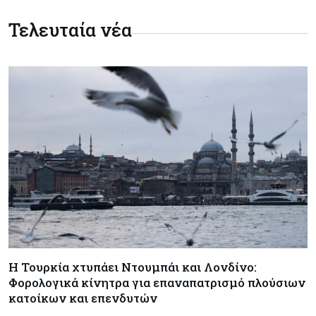
διορισμός στο νέο ΔΣ
Τελευταία νέα
Κόσμος
07-08-2026
Τραμπ: Νέοι δασμοί 15% στο πολυπυρίτιο για
ημιαγωγούς και φωτοβολταϊκά με στόχο την
ενίσχυση της βιομηχανίας
Κύπρος
07-08-2026
Τσολάκη: Προτεραιότητα η βελτίωση της
καθημερινότητας μέσω οδικών έργων και
συγκοινωνιών
Ενέργεια
07-08-2026
Δαμιανός για GSI: Θετική εξέλιξη η είσοδος της
Meridiam - Σειρά έχει η μελέτη της ΕΤΕπ
Η Τουρκία χτυπάει Ντουμπάι και Λονδίνο:
Φορολογικά κίνητρα για επαναπατρισμό πλούσιων
κατοίκων και επενδυτών
Crypto
07-08-2026
Γιατί το Bitcoin διχάζει αναλυτές και αγορά