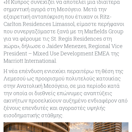
«Η Κύπρος συνεχίζει να αποτελεί μια ιδιαίτερα
σημαντική αγορά στη Μεσόγειο. Μετά την
εξαιρετική ανταπόκριση που έτυχαν οι Ritz-
Carlton Residences Limassol, είμαστε περήφανοι
που συνεργαζόμαστε ξανά με τη Marfields Group
για να φέρουμε τις St. Regis Residences στη
χώρα», δήλωσε ο Jaidev Menezes, Regional Vice
President – Mixed Use Development EMEA της
Marriott International.
Η νέα επένδυση ενισχύει περαιτέρω τη θέση της
Λεμεσού ως προορισμού πολυτελούς κατοικίας
στην Ανατολική Μεσόγειο, σε μια περίοδο κατά
την οποία οι διεθνείς επώνυμες αναπτύξεις
ακινήτων προσελκύουν αυξημένο ενδιαφέρον από
ξένους επενδυτές και αγοραστές υψηλής
εισοδηματικής στάθμης.