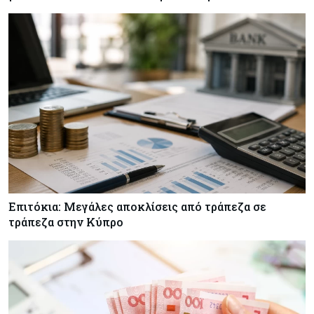
Κύπρος
05-08-2026
Με επένδυση €31 εκατ. προχωρά η
αναδιάρθρωση των Υπηρεσιών Κοινωνικής
Ευημερίας
Κύπρος
05-08-2026
Ακραία ζέστη: Έως €3,8 δισ. το κόστος για την
κυπριακή οικονομία μέχρι το 2050
Επιτόκια: Μεγάλες αποκλίσεις από τράπεζα σε
τράπεζα στην Κύπρο