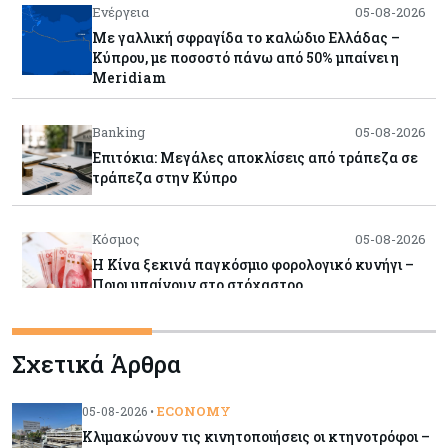
Ενέργεια
05-08-2026
Με γαλλική σφραγίδα το καλώδιο Ελλάδας –
Κύπρου, με ποσοστό πάνω από 50% μπαίνει η
Meridiam
Banking
05-08-2026
Επιτόκια: Μεγάλες αποκλίσεις από τράπεζα σε
τράπεζα στην Κύπρο
Κόσμος
05-08-2026
Η Κίνα ξεκινά παγκόσμιο φορολογικό κυνήγι –
Ποιοι μπαίνουν στο στόχαστρο
Κόσμος
05-08-2026
Σχετικά Άρθρα
Χρηματιστήρια: Οι δείκτες σε ιστορικά υψηλα –
Γιατί οι «Κασσάνδρες» βλέπουν «κλασική
φούσκα» και νέο κραχ;
ECONOMY
05-08-2026 •
Κλιμακώνουν τις κινητοποιήσεις οι κτηνοτρόφοι –