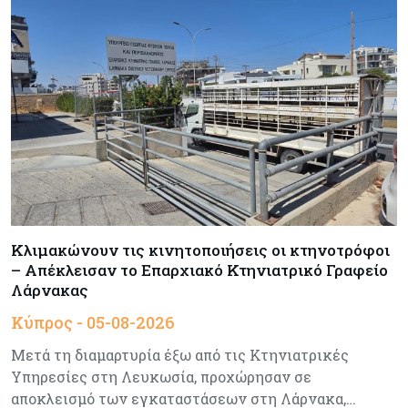
Tech
05-08-2026
Τεχνητή Νοημοσύνη: Η Alibaba λανσάρει το
Qwen3.8-Max με προηγμένες δυνατότητες
προγραμματισμού
Κύπρος
05-08-2026
Αυξημένος κατά 3,4% ο δείκτης κύκλου
εργασιών στη βιομηχανία το πεντάμηνο
Κύπρος
05-08-2026
640 περισσότεροι άνεργοι σε σχέση με πέρσι
Κλιμακώνουν τις κινητοποιήσεις οι κτηνοτρόφοι
– Απέκλεισαν το Επαρχιακό Κτηνιατρικό Γραφείο
Λάρνακας
Κόσμος
05-08-2026
Κύπρος - 05-08-2026
Wall Street: Γιατί ο «Mr Big Short» βλέπει sell
Μετά τη διαμαρτυρία έξω από τις Κτηνιατρικές
off, όπως το 1987
Υπηρεσίες στη Λευκωσία, προχώρησαν σε
αποκλεισμό των εγκαταστάσεων στη Λάρνακα,…