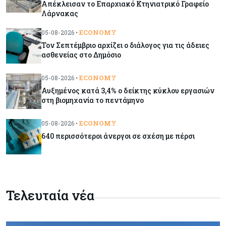
Απέκλεισαν το Επαρχιακό Κτηνιατρικό Γραφείο
Ενέργεια
05-08-2026
Λάρνακας
Ιταλία: Αξιοποιεί τη δημοσιονομική ευελιξία της
ΕΕ για επενδύσεις στην ενέργεια
ECONOMY
05-08-2026 •
Τον Σεπτέμβριο αρχίζει ο διάλογος για τις άδειες
ασθενείας στο Δημόσιο
Κύπρος
05-08-2026
Τον Σεπτέμβριο αρχίζει ο διάλογος για τις άδειες
ECONOMY
05-08-2026 •
ασθενείας στο Δημόσιο
Αυξημένος κατά 3,4% ο δείκτης κύκλου εργασιών
στη βιομηχανία το πεντάμηνο
Κόσμος
05-08-2026
ECONOMY
05-08-2026 •
Η Ρωσία επεκτείνει τον «σκιώδη» στόλο LNG
640 περισσότεροι άνεργοι σε σχέση με πέρσι
ενόψει των νέων ευρωπαϊκών κυρώσεων
Κόσμος
05-08-2026
Τζεφ Μπέζος και Λεονάρντο Ντι Κάπριο
Τελευταία νέα
ενώνουν τις δυνάμεις τους σε deal μαμούθ $200
εκατ.