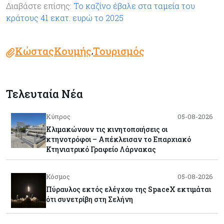
Διαβάστε επίσης:
Το καζίνο έβαλε στα ταμεία του
κράτους 41 εκατ. ευρώ το 2025
ΚώσταςΚουμής
Τουρισμός
,
Τελευταία Νέα
Κύπρος
05-08-2026
Κλιμακώνουν τις κινητοποιήσεις οι
κτηνοτρόφοι – Απέκλεισαν το Επαρχιακό
Κτηνιατρικό Γραφείο Λάρνακας
Κόσμος
05-08-2026
Πύραυλος εκτός ελέγχου της SpaceX εκτιμάται
ότι συνετρίβη στη Σελήνη