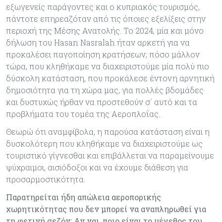
εξωγενείς παράγοντες και ο κυπριακός τουρισμός,
πάντοτε επηρεαζόταν από τις όποιες εξελίξεις στην
περιοχή της Μέσης Ανατολής. Το 2024, μία και μόνο
δήλωση του Hasan Nasralah ήταν αρκετή για να
προκαλέσει παγοποίηση κρατήσεων, πόσο μάλλον
τώρα, που κληθήκαμε να διαχειριστούμε μία πολύ πιο
δύσκολη κατάσταση, που προκάλεσε έντονη αρνητική
δημοσιότητα για τη χώρα μας, για πολλές βδομάδες
και δυστυχώς ήρθαν να προστεθούν σ΄ αυτό και τα
προβλήματα του τομέα της Αεροπλοΐας.
Θεωρώ ότι αναμφίβολα, η παρούσα κατάσταση είναι η
δυσκολότερη που κληθήκαμε να διαχειριστούμε ως
τουριστικό γίγνεσθαι και επιβάλλεται να παραμείνουμε
ψύχραιμοι, αισιόδοξοι και να έχουμε διάθεση για
προσαρμοστικότητα.
Παρατηρείται ήδη απώλεια αεροπορικής
χωρητικότητας που δεν μπορεί να αναπληρωθεί για
τη φετινή σεζόν; Αν ναι, ποιο είναι το μέγεθος του