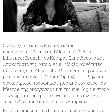
Σε ένα ζεστό και ανθρώπινο κλίμα
πραγματοποιήθηκε στις 17 Ιουνίου 2026 το
Influencer Brunch του Κέντρου Εκπαίδευσης και
Αποκατάστασης Ατόμων με Ειδικές Ικανότητες
«Υπάρχω», στο Alice Coffee & Deserts στη Λεμεσό
με οικοδέσποινα τη Μαρία Γαρπόζη. Η εκδήλωση
συγκέντρωσε προσωπικότητες από τον χώρο του
lifestyle, της οικογένειας και της ευεξίας, με στόχο
τη γνωριμία τους με το έργο, την αποστολή και
τους ανθρώπους πίσω από το «Υπάρχω».
Κατά τη διάρκεια του brunch, οι προσκεκλημένοι