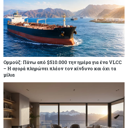
Κύπρος
07-08-2026
Χορηγία €10.000 για υποτροφίες σε φοιτητές του
ΤΕΠΑΚ
Ορμούζ: Πάνω από $510.000 την ημέρα για ένα VLCC
– Η αγορά πληρώνει πλέον τον κίνδυνο και όχι τα
μίλια