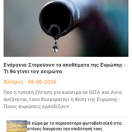
Κύπρος
08-08-2026
Πιο ισχυρό το κυπριακό διαβατήριο το 2026
Ενέργεια
08-08-2026
Meridiam–GSI: Τι προκύπτει – και τι όχι – από
την απάντηση της Κομισιόν
Ενέργεια: Στερεύουν τα αποθέματα της Ευρώπης -
Τι θα γίνει τον χειμώνα
Κόσμος
07-08-2026
Κόσμος - 08-08-2026
Η Τουρκία χτυπάει Ντουμπάι και Λονδίνο:
Φορολογικά κίνητρα για επαναπατρισμό
Όσο η τοπική ζήτηση για καύσιμα σε ΗΠΑ και Ασία
πλούσιων κατοίκων και επενδυτών
αυξάνεται, τόσο δυσχεραίνει η θέση της Ευρώπης -
Ποιες κυρώσεις εμποδίζουν…
Κύπρος
07-08-2026
Από τα €150,6 εκατ. στα €112 εκατ. οι κρατικές
πιστώσεις για έρευνα στην Κύπρο
Η χώρα με τα περισσότερα φωτοβολταϊκά στις
στέγες διευρύνει την επιδότησή τους