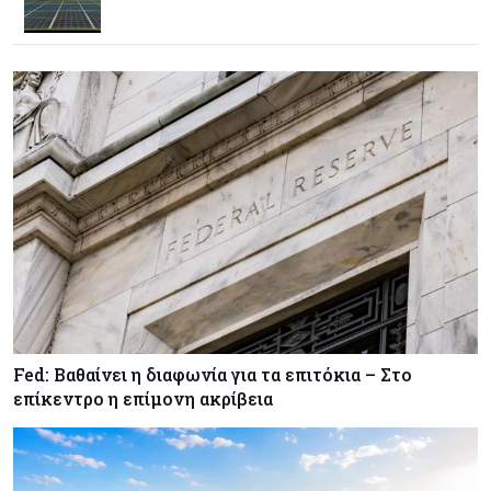
Κόσμος
07-08-2026
Παγκόσμιος συναγερμός για τις τιμές των
τροφίμων
Κύπρος
07-08-2026
Οι τιμές καθορίζουν την επιλογή παρόχου
κινητής στην Κύπρο
Κύπρος
07-08-2026
34.787 νέες εγγραφές οχημάτων στο επτάμηνο
- Άνοδος 11,5% σε σχέση με πέρσι
Fed: Βαθαίνει η διαφωνία για τα επιτόκια – Στο
Κόσμος
07-08-2026
επίκεντρο η επίμονη ακρίβεια
ΕΚΤ: Αιφνιδιάστηκε από την πώληση ευρώ από
τις ΗΠΑ