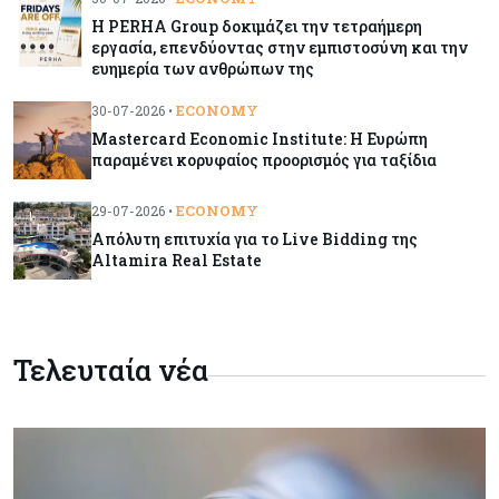
Η PERHA Group δοκιμάζει την τετραήμερη
εργασία, επενδύοντας στην εμπιστοσύνη και την
Κόσμος
08-08-2026
ευημερία των ανθρώπων της
Ποιες χώρες έχουν τα περισσότερα ρομπότ
ECONOMY
30-07-2026 •
Mastercard Economic Institute: Η Ευρώπη
παραμένει κορυφαίος προορισμός για ταξίδια
Κόσμος
08-08-2026
Κρίσιμες πρώτες ύλες: Ο ευρωπαϊκός χάρτης
ECONOMY
29-07-2026 •
και οι προκλήσεις
Απόλυτη επιτυχία για το Live Bidding της
Altamira Real Estate
Κόσμος
08-08-2026
Πόσα ξοδεύει ο Λευκός Οίκος – Το κόστος
λειτουργίας για προσωπικό, υποδομές και
ασφάλεια
Τελευταία νέα
Market News
08-08-2026
Baker Tilly: Στην 7η θέση παγκοσμίως στις
M&A μεσαίας αγοράς