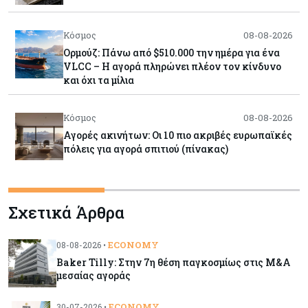
Κόσμος
08-08-2026
Ορμούζ: Πάνω από $510.000 την ημέρα για ένα
VLCC – Η αγορά πληρώνει πλέον τον κίνδυνο
και όχι τα μίλια
Κόσμος
08-08-2026
Αγορές ακινήτων: Οι 10 πιο ακριβές ευρωπαϊκές
πόλεις για αγορά σπιτιού (πίνακας)
Κόσμος
08-08-2026
Σχετικά Άρθρα
Οι πυρκαγιές κατακαίνε την Ευρώπη, αλλά οι
ζημιές δεν είναι ασφαλισμένες
ECONOMY
08-08-2026 •
Baker Tilly: Στην 7η θέση παγκοσμίως στις M&A
Κόσμος
08-08-2026
μεσαίας αγοράς
Γιατί οι κεντρικές τράπεζες αφήνουν τις αγορές
να «παίξουν μπάλα»
ECONOMY
30-07-2026 •