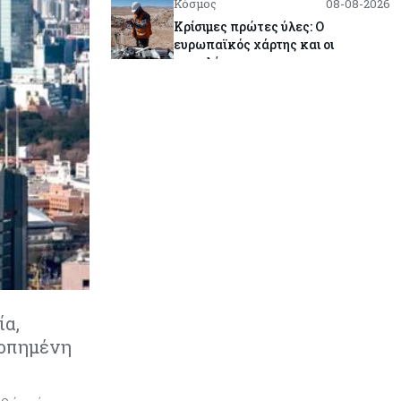
Κόσμος
08-08-2026
Κρίσιμες πρώτες ύλες: Ο
ευρωπαϊκός χάρτης και οι
προκλήσεις
Κόσμος
08-08-2026
Πόσα ξοδεύει ο Λευκός Οίκος – Το
κόστος λειτουργίας για
προσωπικό, υποδομές και
ασφάλεια
Market News
08-08-2026
Baker Tilly: Στην 7η θέση
παγκοσμίως στις M&A μεσαίας
αγοράς
ία,
Κύπρος
08-08-2026
ροπημένη
Πιο ισχυρό το κυπριακό διαβατήριο
το 2026