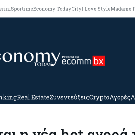
erini
Sportime
Economy Today
City
I Love Style
Madame F
nking
Real Estate
Συνεντεύξεις
Crypto
Αγορές
Α
εται η νέα hot αγορά