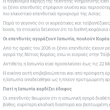
Η παγκόσμια έκρηξη της τεχνητής νοημοσύνης έχει 
οι ξένοι επενδυτές στρέφουν ολοένα και περισσότε
πιο ελκυστικό επενδυτικό προορισμό της Ασίας.
Παρά το γεγονός ότι οι κορεάτικες και ταϊβανέζικ
boom, τα στοιχεία δείχνουν ότι τα διεθνή κεφάλαια
Οι επενδυτές αγοράζουν Ιαπωνία, πουλούν Κορέα
Από τις αρχές του 2026 οι ξένοι επενδυτές έχουν ρ
αγορά της Νότιας Κορέας, ενώ οι εισροές στην Ταϊ
Αντίθετα, η Ιαπωνία είχε προσελκύσει έως τις 22 Μ
Η εικόνα αυτή επιβεβαιώνεται και από πρόσφατη έ
η Ιαπωνία αναδείχθηκε ως η πλέον προτιμώμενη χρ
Γιατί η Ιαπωνία κερδίζει έδαφος
Οι επενδυτές θεωρούν ότι η ιαπωνική αγορά διαθέ
βάθος, ευρύτερη κλαδική διασπορά και βελτιωμένη 