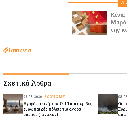
Δ
Κίνα:
Μαρόκ
της κ
Ιαπωνία
Σχετικά Άρθρα
ECONOMY
08-08-2026 •
08-08
Αγορές ακινήτων: Οι 10 πιο ακριβές
Οι π
ευρωπαϊκές πόλεις για αγορά
Ευρώ
σπιτιού (πίνακας)
ασφ