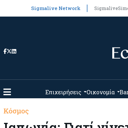
Sigmalive Network
Sigmalive
Sim
Επιχειρήσεις
Οικονομία
Ba
Κόσμος
Ιαπωνία: Γιατί γίν