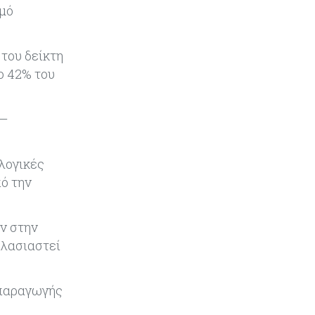
θμό
Κύπρος
07-08-2026
Οι τιμές καθορίζουν την επιλογή
 του δείκτη
παρόχου κινητής στην Κύπρο
ο 42% του
Κύπρος
07-08-2026
 —
34.787 νέες εγγραφές οχημάτων
στο επτάμηνο - Άνοδος 11,5% σε
σχέση με πέρσι
λογικές
ό την
Κόσμος
07-08-2026
ΕΚΤ: Αιφνιδιάστηκε από την
πώληση ευρώ από τις ΗΠΑ
ν στην
πλασιαστεί
Κύπρος
07-08-2026
Χορηγία €10.000 για υποτροφίες σε
 παραγωγής
φοιτητές του ΤΕΠΑΚ