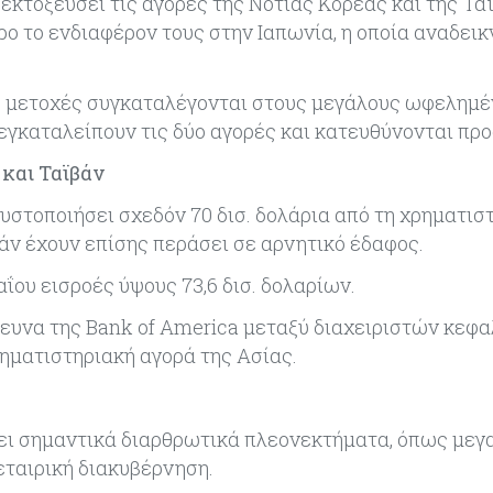
εκτοξεύσει τις αγορές της Νότιας Κορέας και της Τα
ρο το ενδιαφέρον τους στην Ιαπωνία, η οποία αναδεικ
ες μετοχές συγκαταλέγονται στους μεγάλους ωφελημέ
 εγκαταλείπουν τις δύο αγορές και κατευθύνονται προς
 και Ταϊβάν
ευστοποιήσει σχεδόν 70 δισ. δολάρια από τη χρηματισ
βάν έχουν επίσης περάσει σε αρνητικό έδαφος.
αΐου εισροές ύψους 73,6 δισ. δολαρίων.
ρευνα της Bank of America μεταξύ διαχειριστών κεφα
ηματιστηριακή αγορά της Ασίας.
τει σημαντικά διαρθρωτικά πλεονεκτήματα, όπως μεγ
εταιρική διακυβέρνηση.