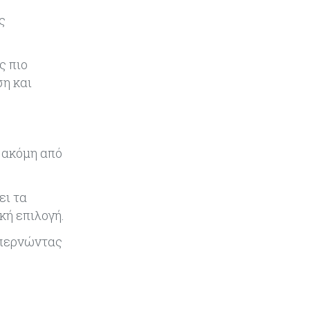
ς
Κύπρος
07-08-2026
Επαναλειτουργεί η οδική
πρόσβαση στις αφίξεις του
ς πιο
αεροδρομίου Λάρνακας
ση και
Εμπορεύματα
07-08-2026
Χρυσός: Καλπάζει προς την
καλύτερη εβδομάδα από τον
Ιανουάριο – Μια ανάσα από τα
 ακόμη από
$4.300
Κύπρος
07-08-2026
ει τα
Συντεχνία της Cyta ζητά να
κή επιλογή.
ανακληθεί διορισμός στο νέο ΔΣ
ξεπερνώντας
Κόσμος
07-08-2026
Τραμπ: Νέοι δασμοί 15% στο
πολυπυρίτιο για ημιαγωγούς και
φωτοβολταϊκά με στόχο την