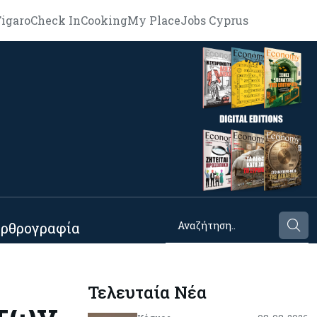
igaro
Check In
Cooking
My Place
Jobs Cyprus
ρθρογραφία
Τελευταία Νέα
 των