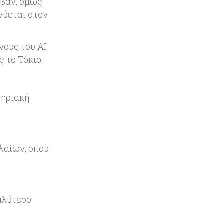
ϊβάν, όμως
νύεται στον
Ενέργεια
08-08-2026
Meridiam–GSI: Τι προκύπτει – και
τι όχι – από την απάντηση της
νους του AI
Κομισιόν
 το Τόκιο.
Κόσμος
07-08-2026
Η Τουρκία χτυπάει Ντουμπάι και
Λονδίνο: Φορολογικά κίνητρα για
τηριακή
επαναπατρισμό πλούσιων
κατοίκων και επενδυτών
Κύπρος
07-08-2026
λαίων, όπου
Από τα €150,6 εκατ. στα €112 εκατ.
οι κρατικές πιστώσεις για έρευνα
στην Κύπρο
Κόσμος
07-08-2026
αλύτερο
Παγκόσμιος συναγερμός για τις
τιμές των τροφίμων