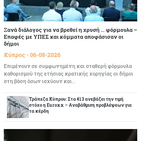
Κύπρος
05-08-2026
Κλιμακώνουν τις κινητοποιήσεις οι
Ξανά διάλογος για να βρεθεί η χρυσή … φόρμουλα –
κτηνοτρόφοι – Απέκλεισαν το Επαρχιακό
Επαφές με ΥΠΕΣ και κόμματα αποφάσισαν οι
Κτηνιατρικό Γραφείο Λάρνακας
δήμοι
Κύπρος - 06-08-2026
Κόσμος
05-08-2026
Πύραυλος εκτός ελέγχου της SpaceX εκτιμάται
Επιμένουν σε συμφωνημένη και σταθερή φόρμουλα
ότι συνετρίβη στη Σελήνη
καθορισμού της ετήσιας κρατικής χορηγίας οι δήμοι
στη βάση όσων ισχύουν και…
Ενέργεια
05-08-2026
Με γαλλική σφραγίδα το καλώδιο Ελλάδας –
Τράπεζα Κύπρου: Στα €13 ανεβάζει την τιμή
Κύπρου, με ποσοστό πάνω από 50% μπαίνει η
στόχο η Euroxx – Αναβάθμιση προβλέψεων για
Meridiam
τα κέρδη
Banking
05-08-2026
Επιτόκια: Μεγάλες αποκλίσεις από τράπεζα σε