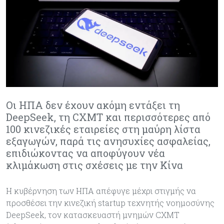
Οι ΗΠΑ δεν έχουν ακόμη εντάξει τη
DeepSeek, τη CXMT και περισσότερες από
100 κινεζικές εταιρείες στη μαύρη λίστα
εξαγωγών, παρά τις ανησυχίες ασφαλείας,
επιδιώκοντας να αποφύγουν νέα
κλιμάκωση στις σχέσεις με την Κίνα
Η κυβέρνηση των ΗΠΑ απέφυγε μέχρι στιγμής να
προσθέσει την κινεζική startup τεχνητής νοημοσύνης
DeepSeek, τον κατασκευαστή μνημών CXMT