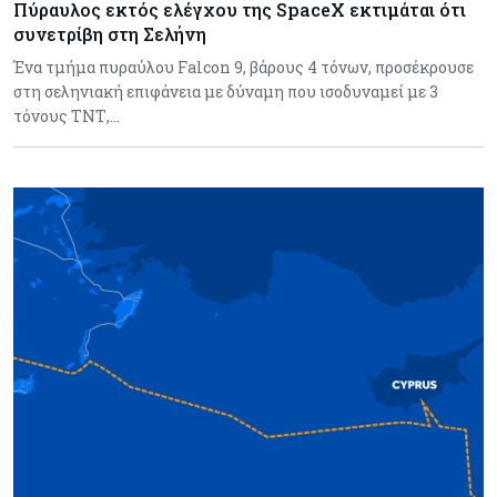
Πύραυλος εκτός ελέγχου της SpaceX εκτιμάται ότι
συνετρίβη στη Σελήνη
Ένα τμήμα πυραύλου Falcon 9, βάρους 4 τόνων, προσέκρουσε
στη σεληνιακή επιφάνεια με δύναμη που ισοδυναμεί με 3
τόνους ΤΝΤ,…