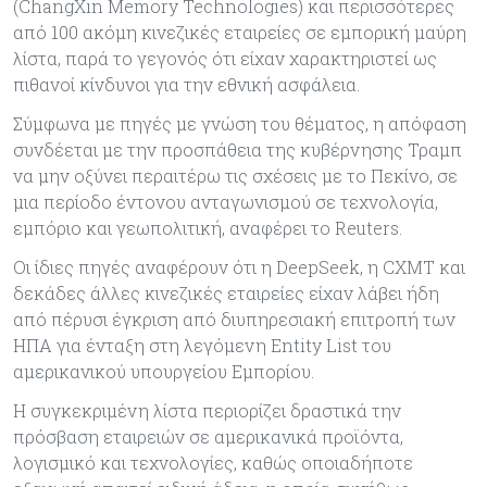
(ChangXin Memory Technologies) και περισσότερες
από 100 ακόμη κινεζικές εταιρείες σε εμπορική μαύρη
λίστα, παρά το γεγονός ότι είχαν χαρακτηριστεί ως
πιθανοί κίνδυνοι για την εθνική ασφάλεια.
Σύμφωνα με πηγές με γνώση του θέματος, η απόφαση
συνδέεται με την προσπάθεια της κυβέρνησης Τραμπ
να μην οξύνει περαιτέρω τις σχέσεις με το Πεκίνο, σε
μια περίοδο έντονου ανταγωνισμού σε τεχνολογία,
εμπόριο και γεωπολιτική, αναφέρει το Reuters.
Οι ίδιες πηγές αναφέρουν ότι η DeepSeek, η CXMT και
δεκάδες άλλες κινεζικές εταιρείες είχαν λάβει ήδη
από πέρυσι έγκριση από διυπηρεσιακή επιτροπή των
ΗΠΑ για ένταξη στη λεγόμενη Entity List του
αμερικανικού υπουργείου Εμπορίου.
Η συγκεκριμένη λίστα περιορίζει δραστικά την
πρόσβαση εταιρειών σε αμερικανικά προϊόντα,
λογισμικό και τεχνολογίες, καθώς οποιαδήποτε