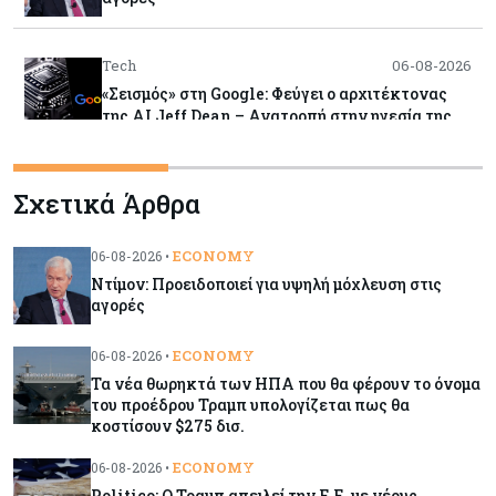
Tech
06-08-2026
«Σεισμός» στη Google: Φεύγει ο αρχιτέκτονας
της AI Jeff Dean – Ανατροπή στην ηγεσία της
DeepMind και βουτιά της μετοχής
Σχετικά Άρθρα
Εμπορεύματα
06-08-2026
Χρυσός: Ξεπέρασε τα $4.300 με ώθηση από την
πρόοδο για τα Στενά του Ορμούζ
ECONOMY
06-08-2026 •
Ντίμον: Προειδοποιεί για υψηλή μόχλευση στις
αγορές
Εμπορεύματα
06-08-2026
Πετρέλαιο: Υποχωρούν και πάλι οι τιμές μετά τη
ECONOMY
06-08-2026 •
συμφωνία Ιράν-Ομάν για τα Στενά του Ορμούζ –
Τα νέα θωρηκτά των ΗΠΑ που θα φέρουν το όνομα
Κοντά στα $79 το Brent
του προέδρου Τραμπ υπολογίζεται πως θα
κοστίσουν $275 δισ.
Κύπρος
06-08-2026
ECONOMY
06-08-2026 •
Ορκίζονται σήμερα τα νέα μέλη της Κυβέρνησης
Politico: Ο Τραμπ απειλεί την Ε.Ε. με νέους