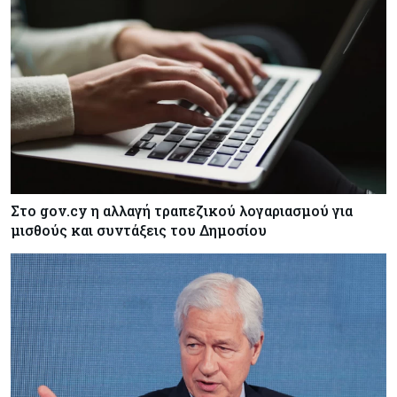
τράπεζα στην Κύπρο
Κόσμος
05-08-2026
Η Κίνα ξεκινά παγκόσμιο φορολογικό κυνήγι –
Ποιοι μπαίνουν στο στόχαστρο
Κόσμος
05-08-2026
Χρηματιστήρια: Οι δείκτες σε ιστορικά υψηλα –
Γιατί οι «Κασσάνδρες» βλέπουν «κλασική
φούσκα» και νέο κραχ;
Στο gov.cy η αλλαγή τραπεζικού λογαριασμού για
μισθούς και συντάξεις του Δημοσίου
Ενέργεια
05-08-2026
Ιταλία: Αξιοποιεί τη δημοσιονομική ευελιξία της
ΕΕ για επενδύσεις στην ενέργεια
Κύπρος
05-08-2026
Τον Σεπτέμβριο αρχίζει ο διάλογος για τις άδειες
ασθενείας στο Δημόσιο