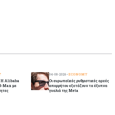
και αγορά
Y
ECONOMY
04-08-2026 •
 Η Alibaba
Οι ευρωπαϊκές ρυθμιστικές αρχές
8-Max με
απορρήτου εξετάζουν τα έξυπνα
τητες
γυαλιά της Meta