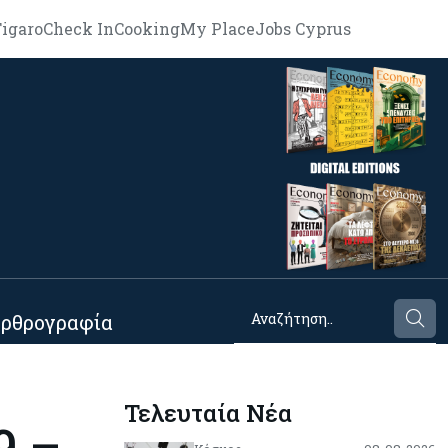
igaro
Check In
Cooking
My Place
Jobs Cyprus
ρθρογραφία
Τελευταία Νέα
9 –