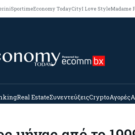
erini
Sportime
Economy Today
City
I Love Style
Madame F
nking
Real Estate
Συνεντεύξεις
Crypto
Αγορές
Α
ος μήνας από το 199