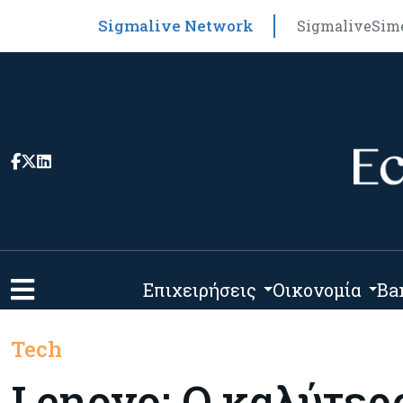
Sigmalive Network
Sigmalive
Sim
Επιχειρήσεις
Οικονομία
Ba
Tech
Lenovo: Ο καλύτερ