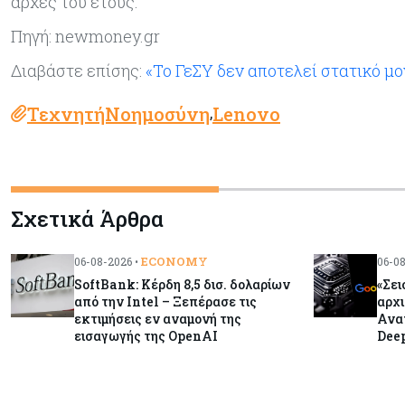
αρχές του έτους.
Πηγή: newmoney.gr
Διαβάστε επίσης:
«Το ΓεΣΥ δεν αποτελεί στατικό μο
ΤεχνητήΝοημοσύνη
Lenovo
,
Σχετικά Άρθρα
ECONOMY
06-08-2026 •
06-08
SoftBank: Κέρδη 8,5 δισ. δολαρίων
«Σει
από την Intel – Ξεπέρασε τις
αρχι
εκτιμήσεις εν αναμονή της
Ανατ
εισαγωγής της OpenAI
Deep