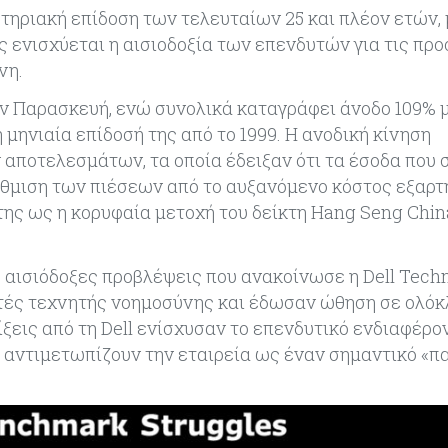
τηριακή επίδοση των τελευταίων 25 και πλέον ετών, 
ς ενισχύεται η αισιοδοξία των επενδυτών για τις προ
νη.
την Παρασκευή, ενώ συνολικά καταγράφει άνοδο 109% 
 μηνιαία επίδοσή της από το 1999. Η ανοδική κίνηση
 αποτελεσμάτων, τα οποία έδειξαν ότι τα έσοδα που 
άθμιση των πιέσεων από το αυξανόμενο κόστος εξαρτ
 της ως η κορυφαία μετοχή του δείκτη Hang Seng Chin
 αισιόδοξες προβλέψεις που ανακοίνωσε η Dell Techno
ιστές τεχνητής νοημοσύνης και έδωσαν ώθηση σε ολόκ
ξεις από τη Dell ενίσχυσαν το επενδυτικό ενδιαφέρον
 αντιμετωπίζουν την εταιρεία ως έναν σημαντικό «πα