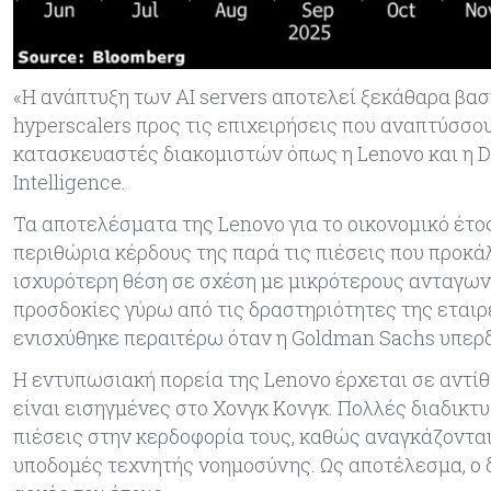
«Η ανάπτυξη των AI servers αποτελεί ξεκάθαρα βασ
hyperscalers προς τις επιχειρήσεις που αναπτύσσου
κατασκευαστές διακομιστών όπως η Lenovo και η De
Intelligence.
Τα αποτελέσματα της Lenovo για το οικονομικό έτος
περιθώρια κέρδους της παρά τις πιέσεις που προκά
ισχυρότερη θέση σε σχέση με μικρότερους ανταγωνι
προσδοκίες γύρω από τις δραστηριότητες της εταιρε
ενισχύθηκε περαιτέρω όταν η Goldman Sachs υπερδι
Η εντυπωσιακή πορεία της Lenovo έρχεται σε αντί
είναι εισηγμένες στο Χονγκ Κονγκ. Πολλές διαδικ
πιέσεις στην κερδοφορία τους, καθώς αναγκάζονται
υποδομές τεχνητής νοημοσύνης. Ως αποτέλεσμα, ο 