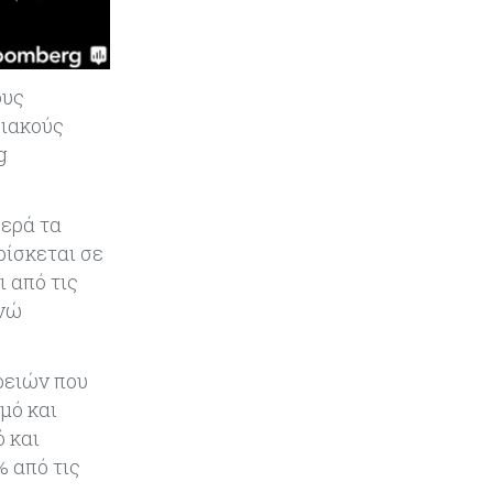
Κόσμος
07-08-2026
Τραμπ: Νέοι δασμοί 15% στο
πολυπυρίτιο για ημιαγωγούς και
ους
φωτοβολταϊκά με στόχο την
σιακούς
ενίσχυση της βιομηχανίας
g
Κύπρος
07-08-2026
Τσολάκη: Προτεραιότητα η
θερά τα
βελτίωση της καθημερινότητας
ρίσκεται σε
μέσω οδικών έργων και
 από τις
συγκοινωνιών
ενώ
Ενέργεια
07-08-2026
Δαμιανός για GSI: Θετική εξέλιξη η
ρειών που
είσοδος της Meridiam - Σειρά έχει
μό και
η μελέτη της ΕΤΕπ
 και
% από τις
Crypto
07-08-2026
Γιατί το Bitcoin διχάζει αναλυτές