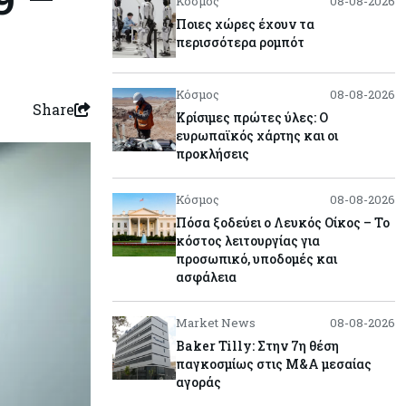
Κόσμος
08-08-2026
Ποιες χώρες έχουν τα
περισσότερα ρομπότ
Κόσμος
08-08-2026
Share
Κρίσιμες πρώτες ύλες: Ο
ευρωπαϊκός χάρτης και οι
προκλήσεις
Κόσμος
08-08-2026
Πόσα ξοδεύει ο Λευκός Οίκος – Το
κόστος λειτουργίας για
προσωπικό, υποδομές και
ασφάλεια
Market News
08-08-2026
Baker Tilly: Στην 7η θέση
παγκοσμίως στις M&A μεσαίας
αγοράς