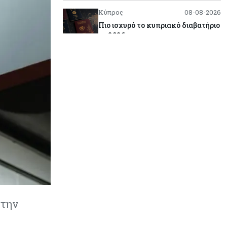
Κύπρος
08-08-2026
Πιο ισχυρό το κυπριακό διαβατήριο
το 2026
Ενέργεια
08-08-2026
Meridiam–GSI: Τι προκύπτει – και
τι όχι – από την απάντηση της
Κομισιόν
Κόσμος
07-08-2026
Η Τουρκία χτυπάει Ντουμπάι και
Λονδίνο: Φορολογικά κίνητρα για
επαναπατρισμό πλούσιων
κατοίκων και επενδυτών
Κύπρος
07-08-2026
στην
Από τα €150,6 εκατ. στα €112 εκατ.
οι κρατικές πιστώσεις για έρευνα
στην Κύπρο