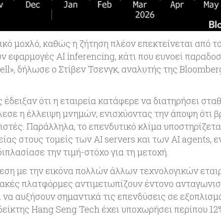
ικό μοχλό, καθώς η ζήτηση πλέον επεκτείνεται από τ
ν εφαρμογές AI inferencing, κάτι που ευνοεί παραδο
ll», δήλωσε ο Στίβεν Τσενγκ, αναλυτής της Bloomber
 έδειξαν ότι η εταιρεία κατάφερε να διατηρήσει στα
λεσε η έλλειψη μνημών, ενισχύοντας την άποψη ότι β
στές. Παράλληλα, το επενδυτικό κλίμα υποστηρίζεται
ίας στους τομείς των AI servers και των AI agents, 
πλασίασε την τιμή-στόχο για τη μετοχή.
θεση με την εικόνα πολλών άλλων τεχνολογικών εται
τυακές πλατφόρμες αντιμετωπίζουν έντονο ανταγωνισ
 να αυξήσουν σημαντικά τις επενδύσεις σε εξοπλισμό
δείκτης Hang Seng Tech έχει υποχωρήσει περίπου 12