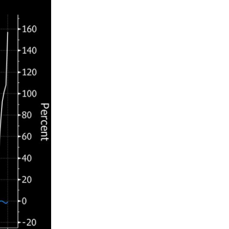
Κύπρος
07-08-2026
Χορηγία €10.000 για υποτροφίες σε
φοιτητές του ΤΕΠΑΚ
Κύπρος
07-08-2026
Επαναλειτουργεί η οδική
πρόσβαση στις αφίξεις του
αεροδρομίου Λάρνακας
Εμπορεύματα
07-08-2026
Χρυσός: Καλπάζει προς την
καλύτερη εβδομάδα από τον
Ιανουάριο – Μια ανάσα από τα
$4.300
Κύπρος
07-08-2026
Συντεχνία της Cyta ζητά να
ανακληθεί διορισμός στο νέο ΔΣ