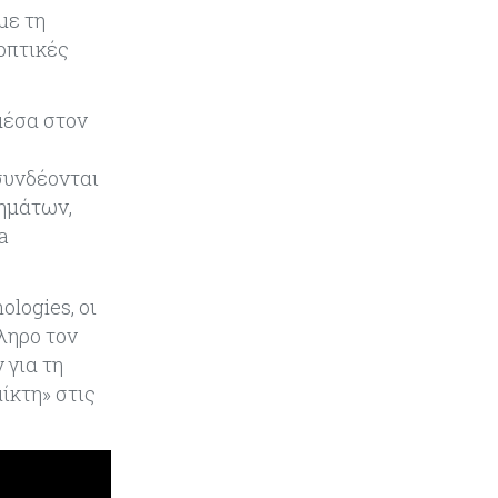
με τη
οπτικές
Κόσμος
07-08-2026
Παγκόσμιος συναγερμός για τις
τιμές των τροφίμων
μέσα στον
Κύπρος
07-08-2026
συνδέονται
Οι τιμές καθορίζουν την επιλογή
ημάτων,
παρόχου κινητής στην Κύπρο
a
Κύπρος
07-08-2026
logies, οι
34.787 νέες εγγραφές οχημάτων
στο επτάμηνο - Άνοδος 11,5% σε
ληρο τον
σχέση με πέρσι
 για τη
ίκτη» στις
Κόσμος
07-08-2026
ΕΚΤ: Αιφνιδιάστηκε από την
πώληση ευρώ από τις ΗΠΑ