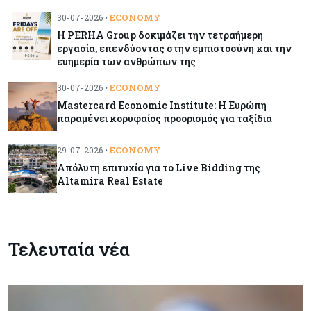
να «παίξουν μπάλα»
ECONOMY
30-07-2026 •
Η PERHA Group δοκιμάζει την τετραήμερη
εργασία, επενδύοντας στην εμπιστοσύνη και την
Κόσμος
08-08-2026
ευημερία των ανθρώπων της
Ποιες χώρες έχουν τα περισσότερα ρομπότ
ECONOMY
30-07-2026 •
Mastercard Economic Institute: Η Ευρώπη
παραμένει κορυφαίος προορισμός για ταξίδια
Κόσμος
08-08-2026
Κρίσιμες πρώτες ύλες: Ο ευρωπαϊκός χάρτης
ECONOMY
29-07-2026 •
και οι προκλήσεις
Απόλυτη επιτυχία για το Live Bidding της
Altamira Real Estate
Κόσμος
08-08-2026
Πόσα ξοδεύει ο Λευκός Οίκος – Το κόστος
λειτουργίας για προσωπικό, υποδομές και
ασφάλεια
Τελευταία νέα
Market News
08-08-2026
Baker Tilly: Στην 7η θέση παγκοσμίως στις