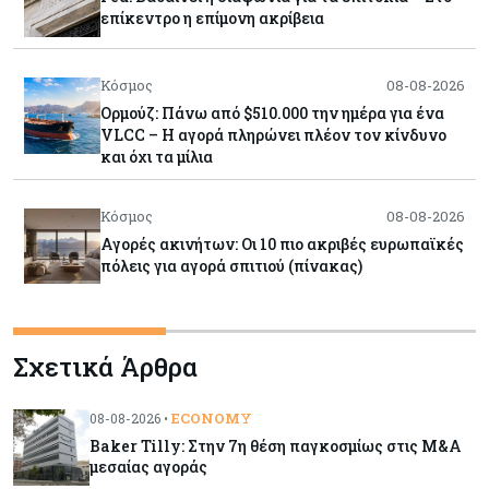
επίκεντρο η επίμονη ακρίβεια
Κόσμος
08-08-2026
Ορμούζ: Πάνω από $510.000 την ημέρα για ένα
VLCC – Η αγορά πληρώνει πλέον τον κίνδυνο
και όχι τα μίλια
Κόσμος
08-08-2026
Αγορές ακινήτων: Οι 10 πιο ακριβές ευρωπαϊκές
πόλεις για αγορά σπιτιού (πίνακας)
Κόσμος
08-08-2026
Σχετικά Άρθρα
Οι πυρκαγιές κατακαίνε την Ευρώπη, αλλά οι
ζημιές δεν είναι ασφαλισμένες
ECONOMY
08-08-2026 •
Baker Tilly: Στην 7η θέση παγκοσμίως στις M&A
Κόσμος
08-08-2026
μεσαίας αγοράς
Γιατί οι κεντρικές τράπεζες αφήνουν τις αγορές