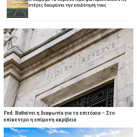
στέγες διευρύνει την επιδότησή τους
Κόσμος
07-08-2026
Παγκόσμιος συναγερμός για τις τιμές των
τροφίμων
Κύπρος
07-08-2026
Οι τιμές καθορίζουν την επιλογή παρόχου
κινητής στην Κύπρο
Κύπρος
07-08-2026
34.787 νέες εγγραφές οχημάτων στο επτάμηνο
- Άνοδος 11,5% σε σχέση με πέρσι
Fed: Βαθαίνει η διαφωνία για τα επιτόκια – Στο
Κόσμος
07-08-2026
επίκεντρο η επίμονη ακρίβεια
ΕΚΤ: Αιφνιδιάστηκε από την πώληση ευρώ από
τις ΗΠΑ