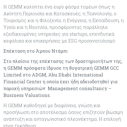
Η GEMM καλύπτει ένα ευρύ φάσμα τομέων όπως η
Ακίνητη Περιουσία και Κατασκευές, η Τεχνολογία, ο
Τουρισμός και η Φιλοξενία, η Ενέργεια, η Εκπαίδευση, η
Υγεία και η Ναυτιλία, προσφέροντας παράλληλα
εξειδικευμένες υπηρεσίες για startups, επενδυτικά
κεφάλαια και επιχειρήσεις με ESG προσανατολισμό.
Επέκταση στο Άμπου Ντάμπι
Στο πλαίσιο της επέκτασης των δραστηριοτήτων της,
η GEMM πρόσφατα ίδρυσε τη θυγατρική GEMM GCC
Limited στο ADGM, Abu Dhabi International
Financial Center η οποία έχει ήδη αδειοδοτηθεί για
παροχή υπηρεσιών Management consultancy –
Business Valuations.
Η GEMM καθοδηγεί με διαφάνεια, γνώση και
προσήλωση στο αποτέλεσμα όσους επιζητούν βιώσιμη
ανάπτυξη και ανταγωνιστικό πλεονέκτημα. Η επιλογή
είναι ξεκάθαρη.