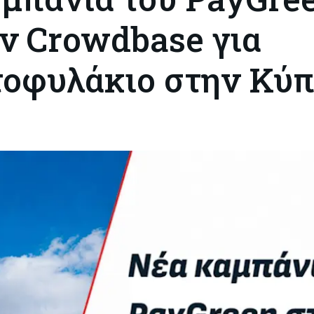
ην Crowdbase για
τοφυλάκιο στην Κύ