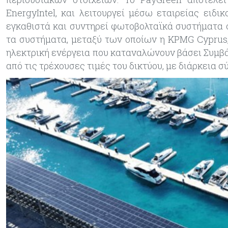
EnergyIntel, και λειτουργεί μέσω εταιρείας ειδικ
εγκαθιστά και συντηρεί φωτοβολταϊκά συστήματα 
τα συστήματα, μεταξύ των οποίων η KPMG Cyprus,
ηλεκτρική ενέργεια που καταναλώνουν βάσει Συμβ
από τις τρέχουσες τιμές του δικτύου, με διάρκεια σ