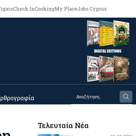
igaro
Check In
Cooking
My Place
Jobs Cyprus
ρθρογραφία
Τελευταία Νέα
en