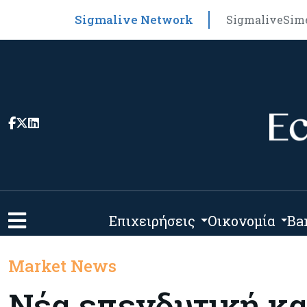
Sigmalive Network
Sigmalive
Sim
Επιχειρήσεις
Οικονομία
Ba
Market News
Νέα επενδυτική κα