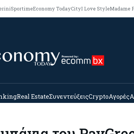
erini
Sportime
Economy Today
City
I Love Style
Madame F
nking
Real Estate
Συνεντεύξεις
Crypto
Αγορές
Α
μπάνια του PayGre