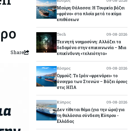
Κόσμος
09-08-2026
Μαύρη Θάλασσα: Η Τουρκία βάζει
«φρένο» στα πλοία μετά το κύμα
επιθέσεων
προ
Tech
09-08-2026
Τεχνητή νοημοσύνη: Αλλάζει τα
δεδομένα στην επικοινωνία – Μια
Share
επικίνδυνη «τελειότητα»
Κόσμος
09-08-2026
Ορμούζ: Το Ιράν «φρενάρει» το
άνοιγμα των Στενών – Βάζει όρους
στις ΗΠΑ
Κύπρος
09-08-2026
Δεν τίθεται θέμα (για την ώρα) για
τη θαλάσσια σύνδεση Κύπρου -
Ελλάδας