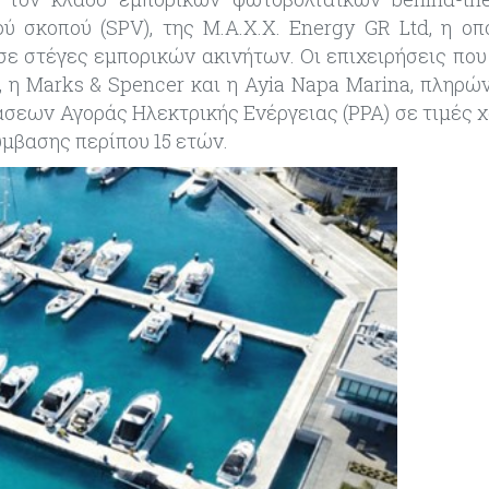
ού σκοπού (SPV), της M.A.X.X. Energy GR Ltd, η οπ
σε στέγες εμπορικών ακινήτων. Οι επιχειρήσεις που
 η Marks & Spencer και η Ayia Napa Marina, πληρών
άσεων Αγοράς Ηλεκτρικής Ενέργειας (PPA) σε τιμές 
ύμβασης περίπου 15 ετών.