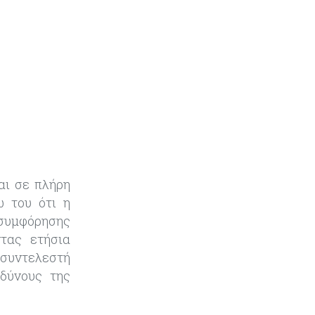
παγκοσμίως στις M&A μεσαίας
αγοράς
αι σε πλήρη
ω του ότι η
 συμφόρησης
τας ετήσια
 συντελεστή
νδύνους της