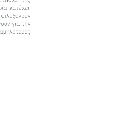
μπάλα»
οία κατέχει,
 φιλοξενούν
Κόσμος
08-08-2026
ουν για την
Ποιες χώρες έχουν τα
χαμηλότερες
περισσότερα ρομπότ
Κόσμος
08-08-2026
Κρίσιμες πρώτες ύλες: Ο
ευρωπαϊκός χάρτης και οι
προκλήσεις
Κόσμος
08-08-2026
Πόσα ξοδεύει ο Λευκός Οίκος – Το
κόστος λειτουργίας για
προσωπικό, υποδομές και
ασφάλεια
Market News
08-08-2026
Baker Tilly: Στην 7η θέση