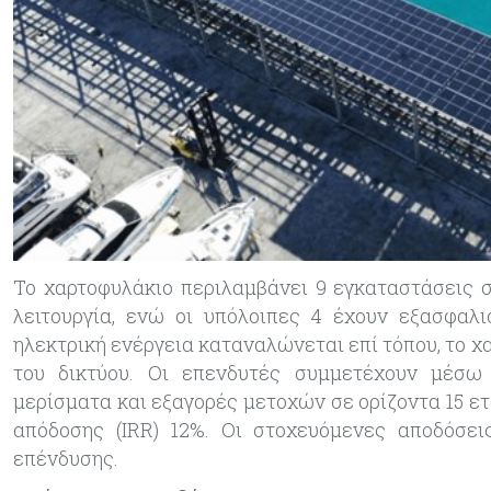
Το χαρτοφυλάκιο περιλαμβάνει 9 εγκαταστάσεις σ
λειτουργία, ενώ οι υπόλοιπες 4 έχουν εξασφαλι
ηλεκτρική ενέργεια καταναλώνεται επί τόπου, το 
του δικτύου. Οι επενδυτές συμμετέχουν μέσω
μερίσματα και εξαγορές μετοχών σε ορίζοντα 15 ε
απόδοσης (IRR) 12%. Οι στοχευόμενες αποδόσει
επένδυσης.