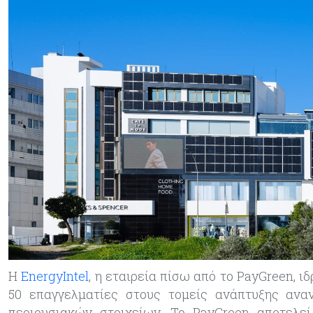
Η
EnergyIntel
, η εταιρεία πίσω από το PayGreen, 
50 επαγγελματίες στους τομείς ανάπτυξης ανα
περιουσιακών στοιχείων. Το PayGreen αποτελε