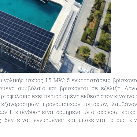
υνολικής ισχύος 1,5 MW: 5 εγκαταστάσεις βρίσκοντ
σμένα συμβόλαια και βρίσκονται σε εξέλιξη. Λόγ
χαρτοφυλάκιο έχει περιορισμένη έκθεση στον κίνδυνο
 εξαγοράσιμων προνομιούχων μετοχών, λαμβάνον
τών. Η επένδυση είναι δομημένη με στόχο εσωτερικό
ς δεν είναι εγγυημένες και υπόκεινται στους κι