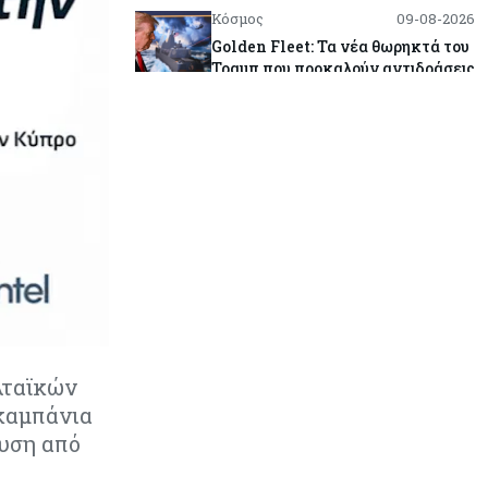
Κόσμος
09-08-2026
Golden Fleet: Τα νέα θωρηκτά του
Τραμπ που προκαλούν αντιδράσεις
και ο λογαριασμός – μαμούθ
Κόσμος
09-08-2026
Ποιες πόλεις χτίζουν τους
περισσότερους ουρανοξύστες
Κόσμος
09-08-2026
Πώς οι big tech εκτόξευσαν την
κεφαλαιοποίηση του Nasdaq 100
κατά $3,5 τρισ.
λταϊκών
Αρθρογραφία
09-08-2026
Η επενδυτική κουλτούρα που
καμπάνια
λείπει από την Κύπρο
υση από