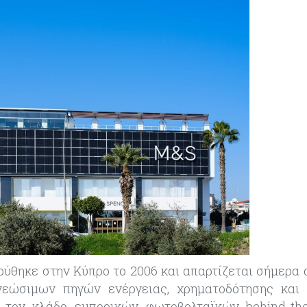
ιδρύθηκε στην Κύπρο το 2006 και απαρτίζεται σήμερα
νεώσιμων πηγών ενέργειας, χρηματοδότησης και 
ί τον κλάδο εμπορικών φωτοβολταϊκών behind-th