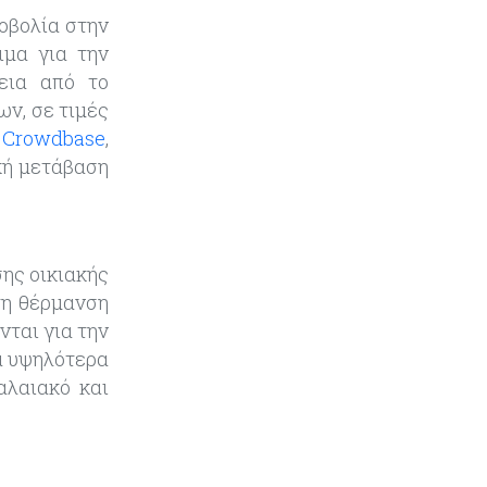
Τουρισμός
09-08-2026
οβολία στην
Στη σκανδιναβική αγορά ποντάρει
ιμα για την
η Κύπρος για περισσότερους
επισκέπτες τον χειμώνα
γεια από το
ν, σε τιμές
Κόσμος
08-08-2026
 Crowdbase
,
Ενέργεια: Στερεύουν τα
κή μετάβαση
αποθέματα της Ευρώπης - Τι θα
γίνει τον χειμώνα
Ενέργεια
08-08-2026
ης οικιακής
Η χώρα με τα περισσότερα
τη θέρμανση
φωτοβολταϊκά στις στέγες
νται για την
διευρύνει την επιδότησή τους
τα υψηλότερα
αλαιακό και
Κόσμος
08-08-2026
Fed: Βαθαίνει η διαφωνία για τα
επιτόκια – Στο επίκεντρο η
επίμονη ακρίβεια