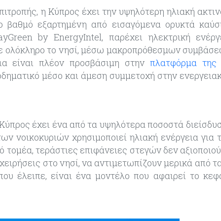
ιτροπής, η Κύπρος έχει την υψηλότερη ηλιακή ακτιν
ο βαθμό εξαρτημένη από εισαγόμενα ορυκτά καύσ
yGreen by EnergyIntel, παρέχει ηλεκτρική ενέρ
σε ολόκληρο το νησί, μέσω μακροπρόθεσμων συμβάσεω
ια είναι πλέον προσβάσιμη στην
πλατφόρμα της
δηματικό μέσο και άμεση συμμετοχή στην ενεργεια
 Κύπρος έχει ένα από τα υψηλότερα ποσοστά διείσδυσ
των νοικοκυριών χρησιμοποιεί ηλιακή ενέργεια για 
κό τομέα, τεράστιες επιφάνειες στεγών δεν αξιοποιού
χειρήσεις στο νησί, να αντιμετωπίζουν μερικά από 
ου έλειπε, είναι ένα μοντέλο που αφαιρεί το κεφ