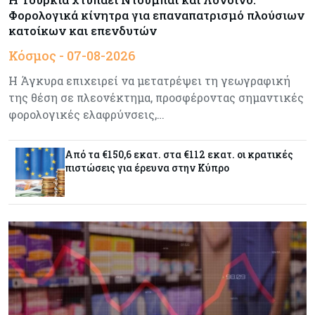
Φορολογικά κίνητρα για επαναπατρισμό πλούσιων
Crypto
07-08-2026
κατοίκων και επενδυτών
Γιατί το Bitcoin διχάζει αναλυτές και αγορά
Κόσμος - 07-08-2026
Η Άγκυρα επιχειρεί να μετατρέψει τη γεωγραφική
Ελλάδα
07-08-2026
της θέση σε πλεονέκτημα, προσφέροντας σημαντικές
Καλπάζουν τα Airbnb στην Ελλάδα - Σχεδόν
φορολογικές ελαφρύνσεις,…
sold out τα νησιά
Από τα €150,6 εκατ. στα €112 εκατ. οι κρατικές
Εμπορεύματα
07-08-2026
πιστώσεις για έρευνα στην Κύπρο
Goldman Sachs: Το Brent θα κυμανθεί στα $80-
90/βαρέλι μέχρι να υπάρξουν εξελίξεις στη
Μέση Ανατολή
Κόσμος
07-08-2026
Σαουδική Αραβία, Πακιστάν και Τουρκία
υπογράφουν συμφωνία για αμοιβαία άμυνα