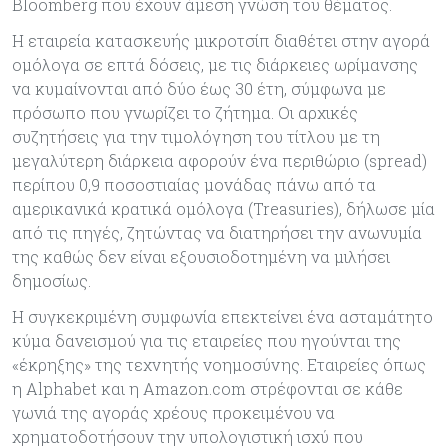
Bloomberg που έχουν άμεση γνώση του θέματος.
Η εταιρεία κατασκευής μικροτσίπ διαθέτει στην αγορά
ομόλογα σε επτά δόσεις, με τις διάρκειες ωρίμανσης
να κυμαίνονται από δύο έως 30 έτη, σύμφωνα με
πρόσωπο που γνωρίζει το ζήτημα. Οι αρχικές
συζητήσεις για την τιμολόγηση του τίτλου με τη
μεγαλύτερη διάρκεια αφορούν ένα περιθώριο (spread)
περίπου 0,9 ποσοστιαίας μονάδας πάνω από τα
αμερικανικά κρατικά ομόλογα (Treasuries), δήλωσε μία
από τις πηγές, ζητώντας να διατηρήσει την ανωνυμία
της καθώς δεν είναι εξουσιοδοτημένη να μιλήσει
δημοσίως.
Η συγκεκριμένη συμφωνία επεκτείνει ένα ασταμάτητο
κύμα δανεισμού για τις εταιρείες που ηγούνται της
«έκρηξης» της τεχνητής νοημοσύνης. Εταιρείες όπως
η Alphabet και η Amazon.com στρέφονται σε κάθε
γωνιά της αγοράς χρέους προκειμένου να
χρηματοδοτήσουν την υπολογιστική ισχύ που