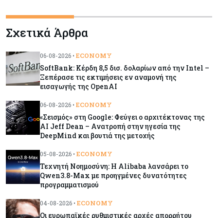
Κόσμος
07-08-2026
Σχετικά Άρθρα
ΕΚΤ: Αιφνιδιάστηκε από την πώληση ευρώ από
τις ΗΠΑ
ECONOMY
06-08-2026 •
SoftBank: Κέρδη 8,5 δισ. δολαρίων από την Intel –
Κύπρος
07-08-2026
Ξεπέρασε τις εκτιμήσεις εν αναμονή της
Χορηγία €10.000 για υποτροφίες σε φοιτητές του
εισαγωγής της OpenAI
ΤΕΠΑΚ
ECONOMY
06-08-2026 •
«Σεισμός» στη Google: Φεύγει ο αρχιτέκτονας της
Κύπρος
07-08-2026
AI Jeff Dean – Ανατροπή στην ηγεσία της
Επαναλειτουργεί η οδική πρόσβαση στις αφίξεις
DeepMind και βουτιά της μετοχής
του αεροδρομίου Λάρνακας
ECONOMY
05-08-2026 •
Τεχνητή Νοημοσύνη: Η Alibaba λανσάρει το
Εμπορεύματα
07-08-2026
Qwen3.8-Max με προηγμένες δυνατότητες
προγραμματισμού
Χρυσός: Καλπάζει προς την καλύτερη εβδομάδα
από τον Ιανουάριο – Μια ανάσα από τα $4.300
ECONOMY
04-08-2026 •
Οι ευρωπαϊκές ρυθμιστικές αρχές απορρήτου