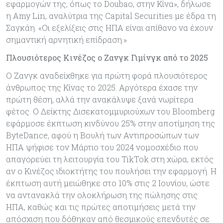
εφαρμογών της, όπως το Doubao, στην Κίνα», δήλωσε
η Amy Lin, αναλύτρια της Capital Securities με έδρα τη
Σαγκάη. «Οι εξελίξεις στις ΗΠΑ είναι απίθανο να έχουν
σημαντική αρνητική επίδραση.»
Πλουσιότερος Κινέζος ο Zανγκ Γιμίνγκ από το 2025
Ο Ζανγκ αναδείχθηκε για πρώτη φορά πλουσιότερος
άνθρωπος της Κίνας το 2025. Αργότερα έχασε την
πρώτη θέση, αλλά την ανακάλυψε ξανά νωρίτερα
φέτος. Ο Δείκτης Δισεκατομμυριούχων του Bloomberg
εφάρμοσε έκπτωση κινδύνου 25% στην αποτίμηση της
ByteDance, αφού η Βουλή των Αντιπροσώπων των
ΗΠΑ ψήφισε τον Μάρτιο του 2024 νομοσχέδιο που
απαγορεύει τη λειτουργία του TikTok στη χώρα, εκτός
αν ο Κινέζος ιδιοκτήτης του πουλήσει την εφαρμογή. Η
έκπτωση αυτή μειώθηκε στο 10% στις 2 Ιουνίου, ώστε
να αντανακλά την ολοκλήρωση της πώλησης στις
ΗΠΑ, καθώς και τις πρώτες αποτιμήσεις μετά την
απόσχιση που δόθηκαν από θεσμικούς επενδυτές σε