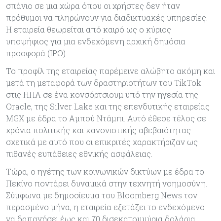
σπάνιο σε μια χώρα όπου οι χρήστες δεν ήταν
πρόθυμοι να πληρώνουν για διαδικτυακές υπηρεσίες.
Η εταιρεία θεωρείται από καιρό ως ο κύριος
υποψήφιος για μια ενδεχόμενη αρχική δημόσια
προσφορά (IPO).
Το προφίλ της εταιρείας παρέμεινε αλώβητο ακόμη και
μετά τη μεταφορά των δραστηριοτήτων του TikTok
στις ΗΠΑ σε ένα κονσόρτσιουμ υπό την ηγεσία της
Oracle, της Silver Lake και της επενδυτικής εταιρείας
MGX με έδρα το Αμπού Ντάμπι. Αυτό έθεσε τέλος σε
χρόνια πολιτικής και κανονιστικής αβεβαιότητας
σχετικά με αυτό που οι επικριτές χαρακτήριζαν ως
πιθανές ευπάθειες εθνικής ασφάλειας.
Τώρα, ο ηγέτης των κοινωνικών δικτύων με έδρα το
Πεκίνο ποντάρει δυναμικά στην τεχνητή νοημοσύνη.
Σύμφωνα με δημοσίευμα του Bloomberg News τον
περασμένο μήνα, η εταιρεία εξετάζει το ενδεχόμενο
να δαπανήσει έως και 70 δισεκατομμύρια δολάρια