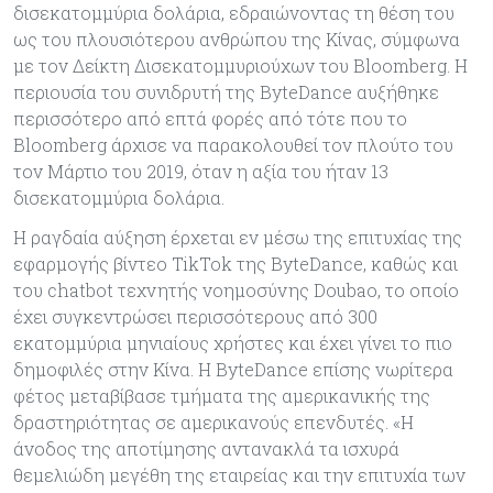
δισεκατομμύρια δολάρια, εδραιώνοντας τη θέση του
ως του πλουσιότερου ανθρώπου της Κίνας, σύμφωνα
με τον Δείκτη Δισεκατομμυριούχων του Bloomberg. Η
περιουσία του συνιδρυτή της ByteDance αυξήθηκε
περισσότερο από επτά φορές από τότε που το
Bloomberg άρχισε να παρακολουθεί τον πλούτο του
τον Μάρτιο του 2019, όταν η αξία του ήταν 13
δισεκατομμύρια δολάρια.
Η ραγδαία αύξηση έρχεται εν μέσω της επιτυχίας της
εφαρμογής βίντεο TikTok της ByteDance, καθώς και
του chatbot τεχνητής νοημοσύνης Doubao, το οποίο
έχει συγκεντρώσει περισσότερους από 300
εκατομμύρια μηνιαίους χρήστες και έχει γίνει το πιο
δημοφιλές στην Κίνα. Η ByteDance επίσης νωρίτερα
φέτος μεταβίβασε τμήματα της αμερικανικής της
δραστηριότητας σε αμερικανούς επενδυτές. «Η
άνοδος της αποτίμησης αντανακλά τα ισχυρά
θεμελιώδη μεγέθη της εταιρείας και την επιτυχία των