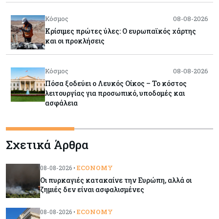
Κόσμος
08-08-2026
Κρίσιμες πρώτες ύλες: Ο ευρωπαϊκός χάρτης
και οι προκλήσεις
Κόσμος
08-08-2026
Πόσα ξοδεύει ο Λευκός Οίκος – Το κόστος
λειτουργίας για προσωπικό, υποδομές και
ασφάλεια
Market News
08-08-2026
Σχετικά Άρθρα
Baker Tilly: Στην 7η θέση παγκοσμίως στις
M&A μεσαίας αγοράς
ECONOMY
08-08-2026 •
Οι πυρκαγιές κατακαίνε την Ευρώπη, αλλά οι
Κύπρος
08-08-2026
ζημιές δεν είναι ασφαλισμένες
Πιο ισχυρό το κυπριακό διαβατήριο το 2026
ECONOMY
08-08-2026 •