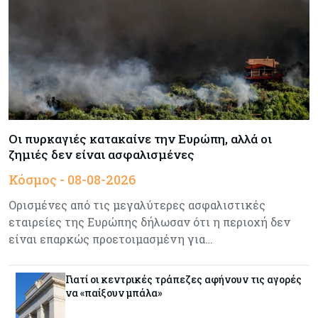
Κύπρος
07-08-2026
Οι τιμές καθορίζουν την επιλογή παρόχου
κινητής στην Κύπρο
Κύπρος
07-08-2026
34.787 νέες εγγραφές οχημάτων στο επτάμηνο
- Άνοδος 11,5% σε σχέση με πέρσι
Οι πυρκαγιές κατακαίνε την Ευρώπη, αλλά οι
ζημιές δεν είναι ασφαλισμένες
Κόσμος
07-08-2026
Κόσμος - 08-08-2026
ΕΚΤ: Αιφνιδιάστηκε από την πώληση ευρώ από
τις ΗΠΑ
Ορισμένες από τις μεγαλύτερες ασφαλιστικές
εταιρείες της Ευρώπης δήλωσαν ότι η περιοχή δεν
είναι επαρκώς προετοιμασμένη για…
Κύπρος
07-08-2026
Χορηγία €10.000 για υποτροφίες σε φοιτητές του
ΤΕΠΑΚ
Γιατί οι κεντρικές τράπεζες αφήνουν τις αγορές
να «παίξουν μπάλα»