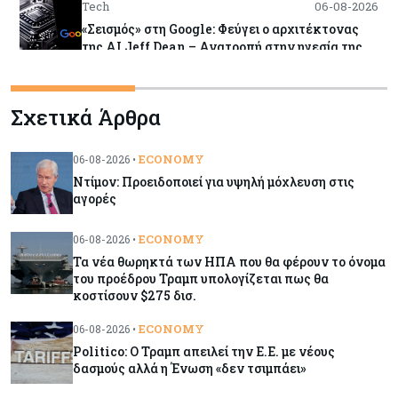
Tech
06-08-2026
«Σεισμός» στη Google: Φεύγει ο αρχιτέκτονας
της AI Jeff Dean – Ανατροπή στην ηγεσία της
DeepMind και βουτιά της μετοχής
Σχετικά Άρθρα
Εμπορεύματα
06-08-2026
Χρυσός: Ξεπέρασε τα $4.300 με ώθηση από την
πρόοδο για τα Στενά του Ορμούζ
ECONOMY
06-08-2026 •
Ντίμον: Προειδοποιεί για υψηλή μόχλευση στις
αγορές
Εμπορεύματα
06-08-2026
Πετρέλαιο: Υποχωρούν και πάλι οι τιμές μετά τη
ECONOMY
06-08-2026 •
συμφωνία Ιράν-Ομάν για τα Στενά του Ορμούζ –
Τα νέα θωρηκτά των ΗΠΑ που θα φέρουν το όνομα
Κοντά στα $79 το Brent
του προέδρου Τραμπ υπολογίζεται πως θα
κοστίσουν $275 δισ.
Κύπρος
06-08-2026
ECONOMY
06-08-2026 •
Ορκίζονται σήμερα τα νέα μέλη της Κυβέρνησης
Politico: Ο Τραμπ απειλεί την Ε.Ε. με νέους
- Στις 13:00 συνεδριάζει το Υπουργικό
δασμούς αλλά η Ένωση «δεν τσιμπάει»