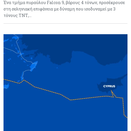
Ένα τμήμα πυραύλου Falcon 9, βάρους 4 τόνων, προσέκρουσε
στη σεληνιακή επιφάνεια με δύναμη που ισοδυναμεί με 3
τόνους ΤΝΤ,…