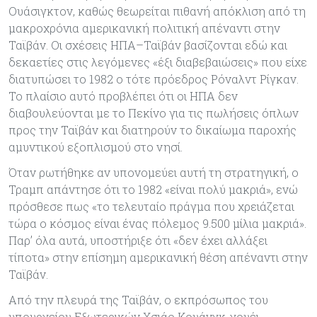
Ουάσιγκτον, καθώς θεωρείται πιθανή απόκλιση από τη
μακροχρόνια αμερικανική πολιτική απέναντι στην
Ταϊβάν. Οι σχέσεις ΗΠΑ–Ταϊβάν βασίζονται εδώ και
δεκαετίες στις λεγόμενες «έξι διαβεβαιώσεις» που είχε
διατυπώσει το 1982 ο τότε πρόεδρος Ρόναλντ Ρίγκαν.
Το πλαίσιο αυτό προβλέπει ότι οι ΗΠΑ δεν
διαβουλεύονται με το Πεκίνο για τις πωλήσεις όπλων
προς την Ταϊβάν και διατηρούν το δικαίωμα παροχής
αμυντικού εξοπλισμού στο νησί.
Όταν ρωτήθηκε αν υπονομεύει αυτή τη στρατηγική, ο
Τραμπ απάντησε ότι το 1982 «είναι πολύ μακριά», ενώ
πρόσθεσε πως «το τελευταίο πράγμα που χρειάζεται
τώρα ο κόσμος είναι ένας πόλεμος 9.500 μίλια μακριά».
Παρ’ όλα αυτά, υποστήριξε ότι «δεν έχει αλλάξει
τίποτα» στην επίσημη αμερικανική θέση απέναντι στην
Ταϊβάν.
Από την πλευρά της Ταϊβάν, ο εκπρόσωπος του
υπουργείου Εξωτερικών Χσιάο Κουάνγκ-γουέι