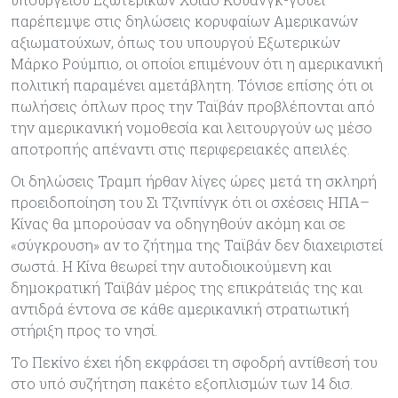
παρέπεμψε στις δηλώσεις κορυφαίων Αμερικανών
αξιωματούχων, όπως του υπουργού Εξωτερικών
Μάρκο Ρούμπιο, οι οποίοι επιμένουν ότι η αμερικανική
πολιτική παραμένει αμετάβλητη. Τόνισε επίσης ότι οι
πωλήσεις όπλων προς την Ταϊβάν προβλέπονται από
την αμερικανική νομοθεσία και λειτουργούν ως μέσο
αποτροπής απέναντι στις περιφερειακές απειλές.
Οι δηλώσεις Τραμπ ήρθαν λίγες ώρες μετά τη σκληρή
προειδοποίηση του Σι Τζινπίνγκ ότι οι σχέσεις ΗΠΑ–
Κίνας θα μπορούσαν να οδηγηθούν ακόμη και σε
«σύγκρουση» αν το ζήτημα της Ταϊβάν δεν διαχειριστεί
σωστά. Η Κίνα θεωρεί την αυτοδιοικούμενη και
δημοκρατική Ταϊβάν μέρος της επικράτειάς της και
αντιδρά έντονα σε κάθε αμερικανική στρατιωτική
στήριξη προς το νησί.
Το Πεκίνο έχει ήδη εκφράσει τη σφοδρή αντίθεσή του
στο υπό συζήτηση πακέτο εξοπλισμών των 14 δισ.