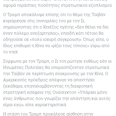
αφορά τεράστιες ποσότητες στρατιωτικού εξοπλισμού.
Ο Τραμπ αποκάλυψε επίσης ότι το θέμα της Ταϊβάν
κυριάρχησε στις συνομιλίες του με τον Σι,
σημειώνοντας ότι ο Κινέζος ηγέτης «δεν θέλει να δει
έναν πόλεμο ανεξαρτησίας», επειδή κάτι τέτοιο θα
οδηγούσε σε «πολύ ισχυρή σύγκρουση». Όπως είπε, ο
ίδιος επιθυμεί η Κίνα να «ρίξει τους τόνους» γύρω από
το νησί.
Σύμφωνα με τον Τραμπ, ο Σι τον ρώτησε ευθέως εάν οι
Ηνωμένες Πολιτείες θα υπερασπίζονταν στρατιωτικά
την Ταϊβάν σε περίπτωση σύγκρουσης με την Κίνα. Ο
Αμερικανός πρόεδρος απέφυγε να απαντήσει
ξεκάθαρα, επαναλαμβάνοντας τη διαχρονική
στρατηγική ασάφεια της Ουάσιγκτον. «Υπάρχει μόνο
ένας άνθρωπος που γνωρίζει την απάντηση και αυτός
είμαι εγώ», είπε χαρακτηριστικά.
Η στάση του Τραμπ προκάλεσε αίσθηση στην