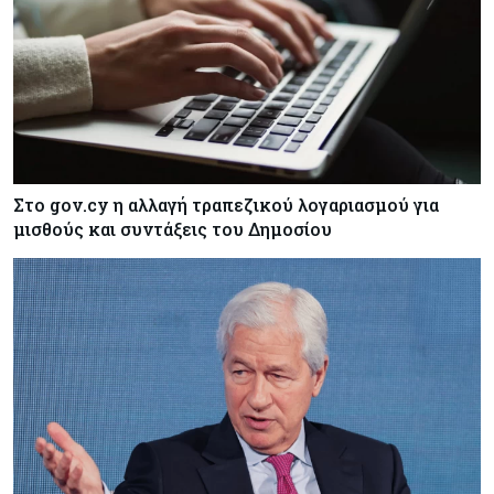
Κόσμος
05-08-2026
Η Κίνα ξεκινά παγκόσμιο φορολογικό κυνήγι –
Ποιοι μπαίνουν στο στόχαστρο
Κόσμος
05-08-2026
Χρηματιστήρια: Οι δείκτες σε ιστορικά υψηλα –
Γιατί οι «Κασσάνδρες» βλέπουν «κλασική
φούσκα» και νέο κραχ;
Στο gov.cy η αλλαγή τραπεζικού λογαριασμού για
μισθούς και συντάξεις του Δημοσίου
Ενέργεια
05-08-2026
Ιταλία: Αξιοποιεί τη δημοσιονομική ευελιξία της
ΕΕ για επενδύσεις στην ενέργεια
Κύπρος
05-08-2026
Τον Σεπτέμβριο αρχίζει ο διάλογος για τις άδειες
ασθενείας στο Δημόσιο