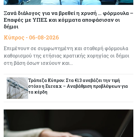
Κύπρος
05-08-2026
Κλιμακώνουν τις κινητοποιήσεις οι
Ξανά διάλογος για να βρεθεί η χρυσή … φόρμουλα –
κτηνοτρόφοι – Απέκλεισαν το Επαρχιακό
Επαφές με ΥΠΕΣ και κόμματα αποφάσισαν οι
Κτηνιατρικό Γραφείο Λάρνακας
δήμοι
Κύπρος - 06-08-2026
Κόσμος
05-08-2026
Πύραυλος εκτός ελέγχου της SpaceX εκτιμάται
Επιμένουν σε συμφωνημένη και σταθερή φόρμουλα
ότι συνετρίβη στη Σελήνη
καθορισμού της ετήσιας κρατικής χορηγίας οι δήμοι
στη βάση όσων ισχύουν και…
Ενέργεια
05-08-2026
Με γαλλική σφραγίδα το καλώδιο Ελλάδας –
Τράπεζα Κύπρου: Στα €13 ανεβάζει την τιμή
Κύπρου, με ποσοστό πάνω από 50% μπαίνει η
στόχο η Euroxx – Αναβάθμιση προβλέψεων για
Meridiam
τα κέρδη
Banking
05-08-2026
Επιτόκια: Μεγάλες αποκλίσεις από τράπεζα σε
τράπεζα στην Κύπρο