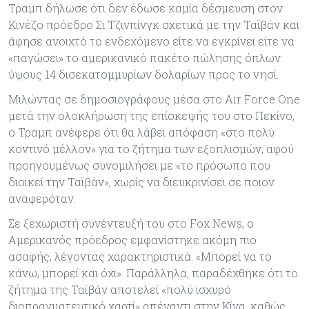
Τραμπ δήλωσε ότι δεν έδωσε καμία δέσμευση στον
Κινέζο πρόεδρο Σι Τζινπίνγκ σχετικά με την Ταϊβάν και
άφησε ανοιχτό το ενδεχόμενο είτε να εγκρίνει είτε να
«παγώσει» το αμερικανικό πακέτο πώλησης όπλων
ύψους 14 δισεκατομμυρίων δολαρίων προς το νησί.
Μιλώντας σε δημοσιογράφους μέσα στο Air Force One
μετά την ολοκλήρωση της επίσκεψής του στο Πεκίνο,
ο Τραμπ ανέφερε ότι θα λάβει απόφαση «στο πολύ
κοντινό μέλλον» για το ζήτημα των εξοπλισμών, αφού
προηγουμένως συνομιλήσει με «το πρόσωπο που
διοικεί την Ταϊβάν», χωρίς να διευκρινίσει σε ποιον
αναφερόταν.
Σε ξεχωριστή συνέντευξή του στο Fox News, ο
Αμερικανός πρόεδρος εμφανίστηκε ακόμη πιο
ασαφής, λέγοντας χαρακτηριστικά: «Μπορεί να το
κάνω, μπορεί και όχι». Παράλληλα, παραδέχθηκε ότι το
ζήτημα της Ταϊβάν αποτελεί «πολύ ισχυρό
διαπραγματευτικό χαρτί» απέναντι στην Κίνα, καθώς