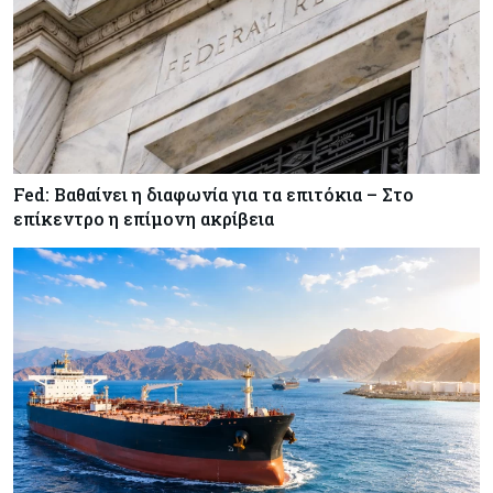
κινητής στην Κύπρο
Κύπρος
07-08-2026
34.787 νέες εγγραφές οχημάτων στο επτάμηνο
- Άνοδος 11,5% σε σχέση με πέρσι
Fed: Βαθαίνει η διαφωνία για τα επιτόκια – Στο
Κόσμος
07-08-2026
επίκεντρο η επίμονη ακρίβεια
ΕΚΤ: Αιφνιδιάστηκε από την πώληση ευρώ από
τις ΗΠΑ
Κύπρος
07-08-2026
Χορηγία €10.000 για υποτροφίες σε φοιτητές του
ΤΕΠΑΚ