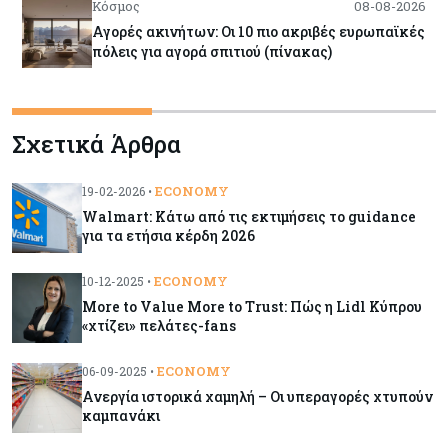
Κόσμος
08-08-2026
Αγορές ακινήτων: Οι 10 πιο ακριβές ευρωπαϊκές
πόλεις για αγορά σπιτιού (πίνακας)
Κόσμος
08-08-2026
Σχετικά Άρθρα
Οι πυρκαγιές κατακαίνε την Ευρώπη, αλλά οι
ζημιές δεν είναι ασφαλισμένες
ECONOMY
19-02-2026 •
Walmart: Κάτω από τις εκτιμήσεις το guidance
Κόσμος
08-08-2026
για τα ετήσια κέρδη 2026
Γιατί οι κεντρικές τράπεζες αφήνουν τις αγορές
να «παίξουν μπάλα»
ECONOMY
10-12-2025 •
More to Value More to Trust: Πώς η Lidl Κύπρου
«χτίζει» πελάτες-fans
Κόσμος
08-08-2026
Ποιες χώρες έχουν τα περισσότερα ρομπότ
ECONOMY
06-09-2025 •
Ανεργία ιστορικά χαμηλή – Oι υπεραγορές χτυπούν
καμπανάκι
Κόσμος
08-08-2026