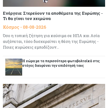
Meridiam–GSI: Τι προκύπτει – και τι όχι – από
την απάντηση της Κομισιόν
Ενέργεια: Στερεύουν τα αποθέματα της Ευρώπης -
Τι θα γίνει τον χειμώνα
Κόσμος
07-08-2026
Κόσμος - 08-08-2026
Η Τουρκία χτυπάει Ντουμπάι και Λονδίνο:
Φορολογικά κίνητρα για επαναπατρισμό
Όσο η τοπική ζήτηση για καύσιμα σε ΗΠΑ και Ασία
πλούσιων κατοίκων και επενδυτών
αυξάνεται, τόσο δυσχεραίνει η θέση της Ευρώπης -
Ποιες κυρώσεις εμποδίζουν…
Κύπρος
07-08-2026
Από τα €150,6 εκατ. στα €112 εκατ. οι κρατικές
πιστώσεις για έρευνα στην Κύπρο
Η χώρα με τα περισσότερα φωτοβολταϊκά στις
στέγες διευρύνει την επιδότησή τους
Κόσμος
07-08-2026
Παγκόσμιος συναγερμός για τις τιμές των
τροφίμων
Κύπρος
07-08-2026
Οι τιμές καθορίζουν την επιλογή παρόχου