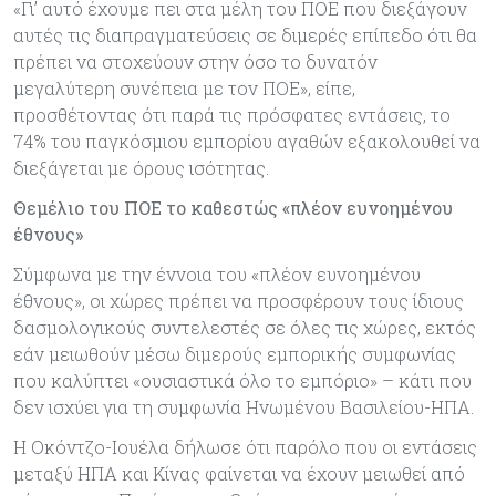
«Γι’ αυτό έχουμε πει στα μέλη του ΠΟΕ που διεξάγουν
αυτές τις διαπραγματεύσεις σε διμερές επίπεδο ότι θα
πρέπει να στοχεύουν στην όσο το δυνατόν
μεγαλύτερη συνέπεια με τον ΠΟΕ», είπε,
προσθέτοντας ότι παρά τις πρόσφατες εντάσεις, το
74% του παγκόσμιου εμπορίου αγαθών εξακολουθεί να
διεξάγεται με όρους ισότητας.
Θεμέλιο του ΠΟΕ το καθεστώς «πλέον ευνοημένου
έθνους»
Σύμφωνα με την έννοια του «πλέον ευνοημένου
έθνους», οι χώρες πρέπει να προσφέρουν τους ίδιους
δασμολογικούς συντελεστές σε όλες τις χώρες, εκτός
εάν μειωθούν μέσω διμερούς εμπορικής συμφωνίας
που καλύπτει «ουσιαστικά όλο το εμπόριο» – κάτι που
δεν ισχύει για τη συμφωνία Ηνωμένου Βασιλείου-ΗΠΑ.
Η Οκόντζο-Ιουέλα δήλωσε ότι παρόλο που οι εντάσεις
μεταξύ ΗΠΑ και Κίνας φαίνεται να έχουν μειωθεί από