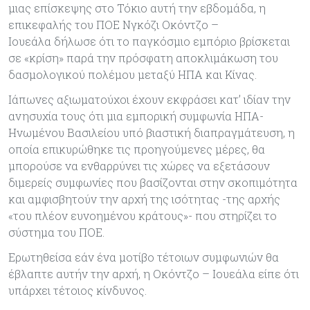
μιας επίσκεψης στο Τόκιο αυτή την εβδομάδα, η
επικεφαλής του ΠΟΕ Νγκόζι Οκόντζο –
Ιουεάλα δήλωσε ότι το παγκόσμιο εμπόριο βρίσκεται
σε «κρίση» παρά την πρόσφατη αποκλιμάκωση του
δασμολογικού πολέμου μεταξύ ΗΠΑ και Κίνας.
Ιάπωνες αξιωματούχοι έχουν εκφράσει κατ’ ιδίαν την
ανησυχία τους ότι μια εμπορική συμφωνία ΗΠΑ-
Ηνωμένου Βασιλείου υπό βιαστική διαπραγμάτευση, η
οποία επικυρώθηκε τις προηγούμενες μέρες, θα
μπορούσε να ενθαρρύνει τις χώρες να εξετάσουν
διμερείς συμφωνίες που βασίζονται στην σκοπιμότητα
και αμφισβητούν την αρχή της ισότητας -της αρχής
«του πλέον ευνοημένου κράτους»- που στηρίζει το
σύστημα του ΠΟΕ.
Ερωτηθείσα εάν ένα μοτίβο τέτοιων συμφωνιών θα
έβλαπτε αυτήν την αρχή, η Οκόντζο – Ιουεάλα είπε ότι
υπάρχει τέτοιος κίνδυνος.