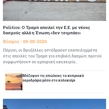
εκατ.
Tech
05-08-2026
Τεχνητή Νοημοσύνη: Η Alibaba λανσάρει το
Qwen3.8-Max με προηγμένες δυνατότητες
Politico: Ο Τραμπ απειλεί την Ε.Ε. με νέους
προγραμματισμού
δασμούς αλλά η Ένωση «δεν τσιμπάει»
Κόσμος - 06-08-2026
Κύπρος
05-08-2026
Πέρυσι, οι Βρυξέλλες αντέδρασαν επανειλημμένα
Αυξημένος κατά 3,4% ο δείκτης κύκλου
εργασιών στη βιομηχανία το πεντάμηνο
στις απειλές του Τραμπ για επιβολή δασμών, προτού
συμφωνήσουν σε εμπορική εκεχειρία…
Κύπρος
05-08-2026
Μάζεψαν τις απώλειες τα κυπριακά
640 περισσότεροι άνεργοι σε σχέση με πέρσι
αεροδρόμια μέσα στο καλοκαίρι
Κόσμος
05-08-2026
Wall Street: Γιατί ο «Mr Big Short» βλέπει sell
off, όπως το 1987