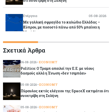
ότι συνετρίβη στη Σελήνη
Ενέργεια
05-08-2026
Με γαλλική σφραγίδα το καλώδιο Ελλάδας –
Κύπρου, με ποσοστό πάνω από 50% μπαίνει η
Meridiam
Banking
05-08-2026
Σχετικά Άρθρα
Επιτόκια: Μεγάλες αποκλίσεις από τράπεζα σε
τράπεζα στην Κύπρο
ECONOMY
06-08-2026 •
Politico: Ο Τραμπ απειλεί την Ε.Ε. με νέους
Κόσμος
05-08-2026
δασμούς αλλά η Ένωση «δεν τσιμπάει»
Η Κίνα ξεκινά παγκόσμιο φορολογικό κυνήγι –
Ποιοι μπαίνουν στο στόχαστρο
ECONOMY
05-08-2026 •
Πύραυλος εκτός ελέγχου της SpaceX εκτιμάται ότι
συνετρίβη στη Σελήνη
Κόσμος
05-08-2026
Χρηματιστήρια: Οι δείκτες σε ιστορικά υψηλα –
ECONOMY
05-08-2026 •
Γιατί οι «Κασσάνδρες» βλέπουν «κλασική