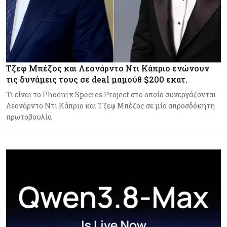
Τζεφ Μπέζος και Λεονάρντο Ντι Κάπριο ενώνουν
τις δυνάμεις τους σε deal μαμούθ $200 εκατ.
Τι είναι το Phoenix Species Project στο οποίο συνεργάζονται
Λεονάρντο Ντι Κάπριο και Τζεφ Μπέζος σε μία απροσδόκητη
πρωτοβουλία