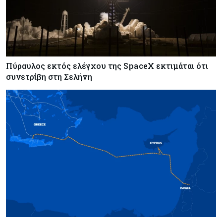
Πάφου
Πύραυλος εκτός ελέγχου της SpaceX εκτιμάται ότι
συνετρίβη στη Σελήνη