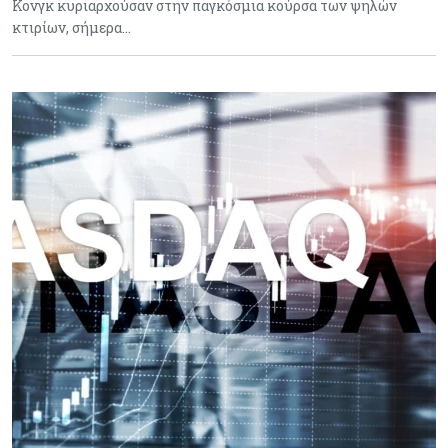
Κονγκ κυριαρχούσαν στην παγκόσμια κούρσα των ψηλών
κτιρίων, σήμερα…