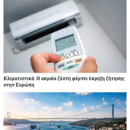
ζημιές δεν είναι ασφαλισμένες
Κόσμος
08-08-2026
Γιατί οι κεντρικές τράπεζες αφήνουν τις αγορές
να «παίξουν μπάλα»
Κλιματιστικά: Η ακραία ζέστη φέρνει έκρηξη ζήτησης
στην Ευρώπη