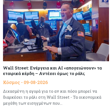
Πώς οι big tech εκτόξευσαν την
κεφαλαιοποίηση του Nasdaq 100 κατά $3,5 τρισ.
Αρθρογραφία
09-08-2026
Η επενδυτική κουλτούρα που λείπει από την
Κύπρο
Τουρισμός
09-08-2026
Στη σκανδιναβική αγορά ποντάρει η Κύπρος για
περισσότερους επισκέπτες τον χειμώνα
Wall Street: Ενέργεια και AI «απογειώνουν» τα
εταιρικά κέρδη – Αντέχει όμως το ράλι;
Κόσμος
08-08-2026
Κόσμος - 09-08-2026
Ενέργεια: Στερεύουν τα αποθέματα της
Ευρώπης - Τι θα γίνει τον χειμώνα
Διχασμένη η αγορά για το αν και πόσο μπορεί να
διαρκέσει το ράλι στη Wall Street - Τα οικονομικά
μεγέθη των εισηγμένων που…
Ενέργεια
08-08-2026
Η χώρα με τα περισσότερα φωτοβολταϊκά στις