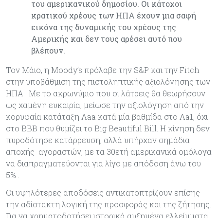
του αμερικανικού δημοσίου. Οι κάτοχοι
κρατικού χρέους των ΗΠΑ έχουν μια σαφή
εικόνα της δυναμικής του χρέους της
Αμερικής και δεν τους αρέσει αυτό που
βλέπουν.
Τον Μάιο, η Moody’s πρόλαβε την S&P και την Fitch
στην υποβάθμιση της πιστοληπτικής αξιολόγησης των
ΗΠΑ . Με το ακρωνύμιο που οι λάτρεις θα θεωρήσουν
ως χαμένη ευκαιρία, μείωσε την αξιολόγηση από την
κορυφαία κατάταξη Aaa κατά μία βαθμίδα στο Aa1, όχι
στο BBB που θυμίζει το Big Beautiful Bill. Η κίνηση δεν
πυροδότησε κατάρρευση, αλλά υπήρχαν σημάδια
αποχής αγοραστών, με τα 30ετή αμερικανικά ομόλογα
να διαπραγματεύονται για λίγο με απόδοση άνω του
5% .
Οι υψηλότερες αποδόσεις αντικατοπτρίζουν επίσης
την αδίστακτη λογική της προσφοράς και της ζήτησης.
Για να χρηματοδοτήσει ιστορικά αυξημένα ελλείμματα,