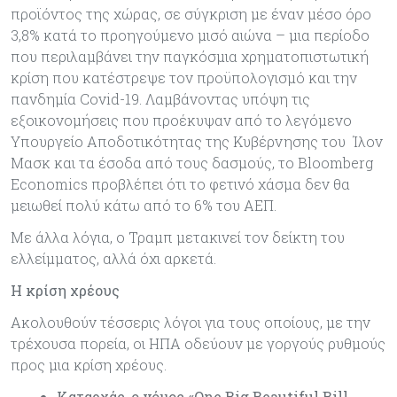
προϊόντος της χώρας, σε σύγκριση με έναν μέσο όρο
3,8% κατά το προηγούμενο μισό αιώνα – μια περίοδο
που περιλαμβάνει την παγκόσμια χρηματοπιστωτική
κρίση που κατέστρεψε τον προϋπολογισμό και την
πανδημία Covid-19. Λαμβάνοντας υπόψη τις
εξοικονομήσεις που προέκυψαν από το λεγόμενο
Υπουργείο Αποδοτικότητας της Κυβέρνησης του Ίλον
Μασκ και τα έσοδα από τους δασμούς, το Bloomberg
Economics προβλέπει ότι το φετινό χάσμα δεν θα
μειωθεί πολύ κάτω από το 6% του ΑΕΠ.
Με άλλα λόγια, ο Τραμπ μετακινεί τον δείκτη του
ελλείμματος, αλλά όχι αρκετά.
Η κρίση χρέους
Ακολουθούν τέσσερις λόγοι για τους οποίους, με την
τρέχουσα πορεία, οι ΗΠΑ οδεύουν με γοργούς ρυθμούς
προς μια κρίση χρέους.
Καταρχάς, ο νόμος «One Big Beautiful Bill