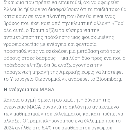
δικαίωμα που πρέπει να επεκταθεί, όχι να αφαιρεθεί.
Άλλοι θα ήθελαν να διασφαλίσουν ότι τα παιδιά τους θα
κατοικούν σε έναν πλανήτη που δεν θα είναι ένας
βράχος που έχει καεί από την κλιματική αλλαγή. «Παρ’
όλα αυτά, ο Τραμπ αξίζει τα εύσημα για την
αντιμετώπιση της πρόκλησης μιας φουσκωμένης
γραφειοκρατίας με ενέργεια και φαντασία,
προσπαθώντας να σχεδιάσει μια μετάβαση από τους
φόρους στους δασμούς – μια λύση δύο προς ένα που ο
πρόεδρος ελπίζει ότι θα αναζωογονήσει την
παραγωγική μηχανή της Αμερικής χωρίς να ληστέψει
το Υπουργείο Οικονομικών», αναφέρει το Bloomberg.
Η ενέργεια του MAGA
Κάποια στιγμή, όμως, η ασταμάτητη δύναμη της
ενέργειας MAGA συναντά το ακλόνητο αντικείμενο
των μαθηματικών του ελλείμματος και κάτι πρέπει να
αλλάξει. Ο Τραμπ κληρονόμησε ένα έλλειμμα που το
2024 ανήλθε στο 6,4% του ακαθάριστου εγχώριου