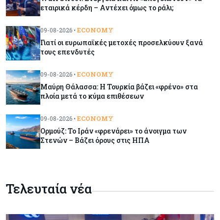
εταιρικά κέρδη – Αντέχει όμως το ράλι;
Ορμούζ: Το Ιράν «φρενάρει» το άνοιγμα των
Στενών – Βάζει όρους στις ΗΠΑ
ECONOMY
09-08-2026 •
Γιατί οι ευρωπαϊκές μετοχές προσελκύουν ξανά
τους επενδυτές
Κύπρος
09-08-2026
Δεν τίθεται θέμα (για την ώρα) για τη θαλάσσια
ECONOMY
09-08-2026 •
σύνδεση Κύπρου - Ελλάδας
Μαύρη Θάλασσα: Η Τουρκία βάζει «φρένο» στα
πλοία μετά το κύμα επιθέσεων
Κόσμος
09-08-2026
Golden Fleet: Τα νέα θωρηκτά του Τραμπ που
ECONOMY
09-08-2026 •
προκαλούν αντιδράσεις και ο λογαριασμός –
Ορμούζ: Το Ιράν «φρενάρει» το άνοιγμα των
μαμούθ
Στενών – Βάζει όρους στις ΗΠΑ
Κόσμος
09-08-2026
Ποιες πόλεις χτίζουν τους περισσότερους
Τελευταία νέα
ουρανοξύστες
Κόσμος
09-08-2026