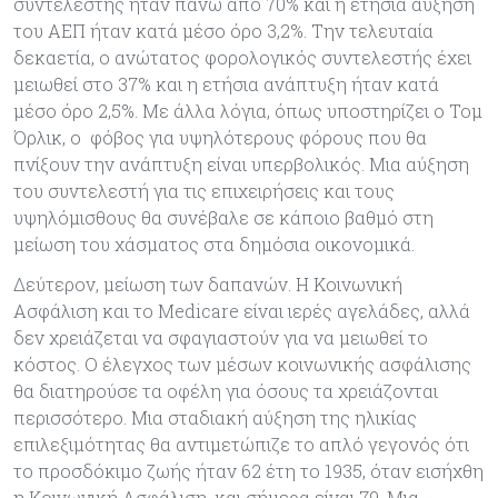
συντελεστής ήταν πάνω από 70% και η ετήσια αύξηση
του ΑΕΠ ήταν κατά μέσο όρο 3,2%. Την τελευταία
δεκαετία, ο ανώτατος φορολογικός συντελεστής έχει
μειωθεί στο 37% και η ετήσια ανάπτυξη ήταν κατά
μέσο όρο 2,5%. Με άλλα λόγια, όπως υποστηρίζει ο Τομ
Όρλικ, ο φόβος για υψηλότερους φόρους που θα
πνίξουν την ανάπτυξη είναι υπερβολικός. Μια αύξηση
του συντελεστή για τις επιχειρήσεις και τους
υψηλόμισθους θα συνέβαλε σε κάποιο βαθμό στη
μείωση του χάσματος στα δημόσια οικονομικά.
Δεύτερον, μείωση των δαπανών. Η Κοινωνική
Ασφάλιση και το Medicare είναι ιερές αγελάδες, αλλά
δεν χρειάζεται να σφαγιαστούν για να μειωθεί το
κόστος. Ο έλεγχος των μέσων κοινωνικής ασφάλισης
θα διατηρούσε τα οφέλη για όσους τα χρειάζονται
περισσότερο. Μια σταδιακή αύξηση της ηλικίας
επιλεξιμότητας θα αντιμετώπιζε το απλό γεγονός ότι
το προσδόκιμο ζωής ήταν 62 έτη το 1935, όταν εισήχθη
η Κοινωνική Ασφάλιση, και σήμερα είναι 79. Μια