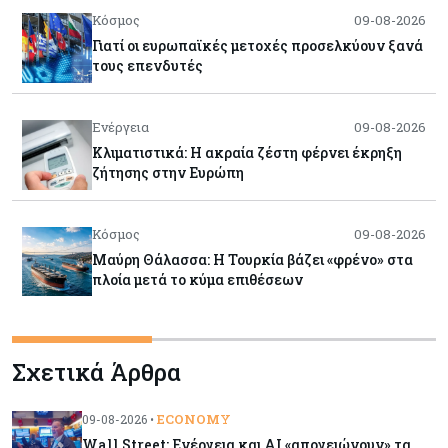
Κόσμος
09-08-2026
Γιατί οι ευρωπαϊκές μετοχές προσελκύουν ξανά
τους επενδυτές
Ενέργεια
09-08-2026
Κλιματιστικά: Η ακραία ζέστη φέρνει έκρηξη
ζήτησης στην Ευρώπη
Κόσμος
09-08-2026
Μαύρη Θάλασσα: Η Τουρκία βάζει «φρένο» στα
πλοία μετά το κύμα επιθέσεων
Tech
09-08-2026
Σχετικά Άρθρα
Τεχνητή νοημοσύνη: Αλλάζει τα δεδομένα στην
επικοινωνία – Μια επικίνδυνη «τελειότητα»
ECONOMY
09-08-2026 •
Wall Street: Ενέργεια και AI «απογειώνουν» τα
Κόσμος
09-08-2026