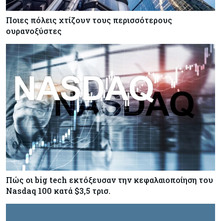
Ποιες πόλεις χτίζουν τους περισσότερους
Ενέργεια
08-08-2026
ουρανοξύστες
Meridiam–GSI: Τι προκύπτει – και τι όχι – από
την απάντηση της Κομισιόν
Κόσμος
07-08-2026
Η Τουρκία χτυπάει Ντουμπάι και Λονδίνο:
Φορολογικά κίνητρα για επαναπατρισμό
πλούσιων κατοίκων και επενδυτών
Πώς οι big tech εκτόξευσαν την κεφαλαιοποίηση του
Nasdaq 100 κατά $3,5 τρισ.