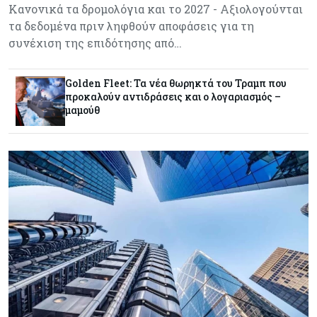
Κανονικά τα δρομολόγια και το 2027 - Αξιολογούνται
τα δεδομένα πριν ληφθούν αποφάσεις για τη
Κόσμος
08-08-2026
συνέχιση της επιδότησης από…
Κρίσιμες πρώτες ύλες: Ο ευρωπαϊκός χάρτης
και οι προκλήσεις
Golden Fleet: Τα νέα θωρηκτά του Τραμπ που
προκαλούν αντιδράσεις και ο λογαριασμός –
μαμούθ
Κόσμος
08-08-2026
Πόσα ξοδεύει ο Λευκός Οίκος – Το κόστος
λειτουργίας για προσωπικό, υποδομές και
ασφάλεια
Market News
08-08-2026
Baker Tilly: Στην 7η θέση παγκοσμίως στις
M&A μεσαίας αγοράς
Κύπρος
08-08-2026
Πιο ισχυρό το κυπριακό διαβατήριο το 2026