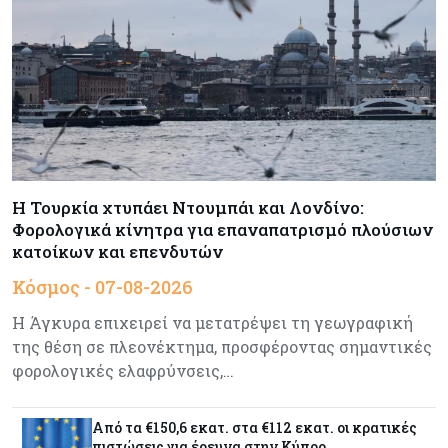
Κύπρος
07-08-2026
Τσολάκη: Προτεραιότητα η βελτίωση της
καθημερινότητας μέσω οδικών έργων και
συγκοινωνιών
Ενέργεια
07-08-2026
Δαμιανός για GSI: Θετική εξέλιξη η είσοδος της
Meridiam - Σειρά έχει η μελέτη της ΕΤΕπ
Η Τουρκία χτυπάει Ντουμπάι και Λονδίνο:
Φορολογικά κίνητρα για επαναπατρισμό πλούσιων
Crypto
07-08-2026
κατοίκων και επενδυτών
Γιατί το Bitcoin διχάζει αναλυτές και αγορά
Κόσμος - 07-08-2026
Η Άγκυρα επιχειρεί να μετατρέψει τη γεωγραφική
της θέση σε πλεονέκτημα, προσφέροντας σημαντικές
Ελλάδα
07-08-2026
φορολογικές ελαφρύνσεις,…
Καλπάζουν τα Airbnb στην Ελλάδα - Σχεδόν
sold out τα νησιά
Από τα €150,6 εκατ. στα €112 εκατ. οι κρατικές
πιστώσεις για έρευνα στην Κύπρο