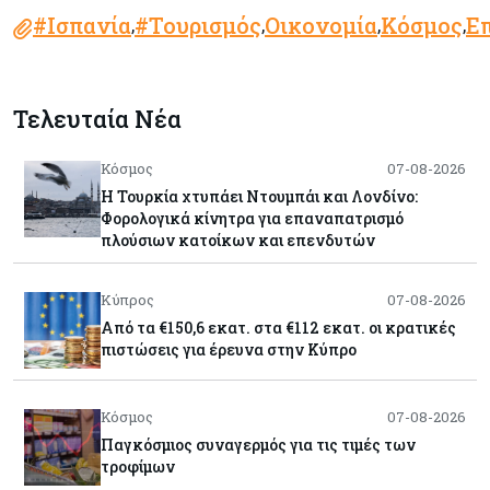
#Ισπανία
#Τουρισμός
Οικονομία
Κόσμος
Επ
,
,
,
,
Τελευταία Νέα
Κόσμος
07-08-2026
Η Τουρκία χτυπάει Ντουμπάι και Λονδίνο:
Φορολογικά κίνητρα για επαναπατρισμό
πλούσιων κατοίκων και επενδυτών
Κύπρος
07-08-2026
Από τα €150,6 εκατ. στα €112 εκατ. οι κρατικές
πιστώσεις για έρευνα στην Κύπρο
Κόσμος
07-08-2026
Παγκόσμιος συναγερμός για τις τιμές των
τροφίμων