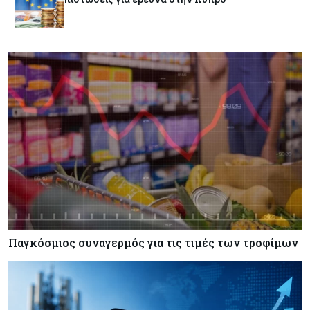
Εμπορεύματα
07-08-2026
Goldman Sachs: Το Brent θα κυμανθεί στα $80-
90/βαρέλι μέχρι να υπάρξουν εξελίξεις στη
Μέση Ανατολή
Κόσμος
07-08-2026
Σαουδική Αραβία, Πακιστάν και Τουρκία
υπογράφουν συμφωνία για αμοιβαία άμυνα
Εμπορεύματα
07-08-2026
Πετρέλαιο: Πιάνει και πάλι τα 83 δολάρια το
Brent μετά το σχέδιο του Ιράν για τα Στενά του
Ορμούζ
Παγκόσμιος συναγερμός για τις τιμές των τροφίμων
Κόσμος
07-08-2026
Ευρωπαϊκή αυτοκινητοβιομηχανία: Αναζητά
σωσίβιο στην Κίνα