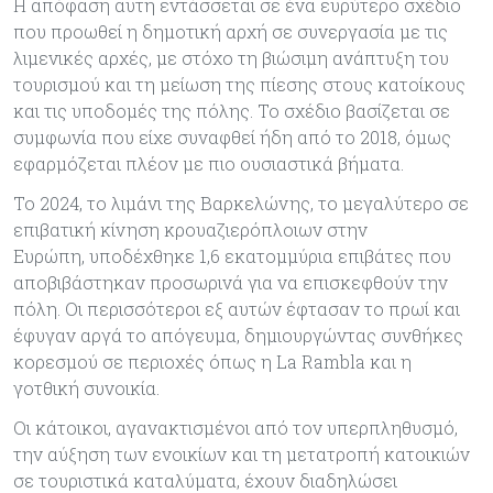
Η απόφαση αυτή εντάσσεται σε ένα ευρύτερο σχέδιο
που προωθεί η δημοτική αρχή σε συνεργασία με τις
λιμενικές αρχές, με στόχο τη βιώσιμη ανάπτυξη του
τουρισμού και τη μείωση της πίεσης στους κατοίκους
και τις υποδομές της πόλης. Το σχέδιο βασίζεται σε
συμφωνία που είχε συναφθεί ήδη από το 2018, όμως
εφαρμόζεται πλέον με πιο ουσιαστικά βήματα.
Το 2024, το λιμάνι της Βαρκελώνης, το μεγαλύτερο σε
επιβατική κίνηση κρουαζιερόπλοιων στην
Ευρώπη, υποδέχθηκε 1,6 εκατομμύρια επιβάτες που
αποβιβάστηκαν προσωρινά για να επισκεφθούν την
πόλη. Οι περισσότεροι εξ αυτών έφτασαν το πρωί και
έφυγαν αργά το απόγευμα, δημιουργώντας συνθήκες
κορεσμού σε περιοχές όπως η La Rambla και η
γοτθική συνοικία.
Οι κάτοικοι, αγανακτισμένοι από τον υπερπληθυσμό,
την αύξηση των ενοικίων και τη μετατροπή κατοικιών
σε τουριστικά καταλύματα, έχουν διαδηλώσει