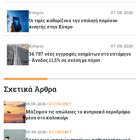
Κύπρος
07-08-2026
Οι τιμές καθορίζουν την επιλογή παρόχου
κινητής στην Κύπρο
Κύπρος
07-08-2026
34.787 νέες εγγραφές οχημάτων στο επτάμηνο
- Άνοδος 11,5% σε σχέση με πέρσι
Κόσμος
07-08-2026
Σχετικά Άρθρα
ΕΚΤ: Αιφνιδιάστηκε από την πώληση ευρώ από
τις ΗΠΑ
ECONOMY
06-08-2026 •
Μάζεψαν τις απώλειες τα κυπριακά αεροδρόμια
Κύπρος
07-08-2026
μέσα στο καλοκαίρι
Χορηγία €10.000 για υποτροφίες σε φοιτητές του
ΤΕΠΑΚ
ECONOMY
05-08-2026 •
Εκτός των «καυτών σημείων» καθυστερήσεων η