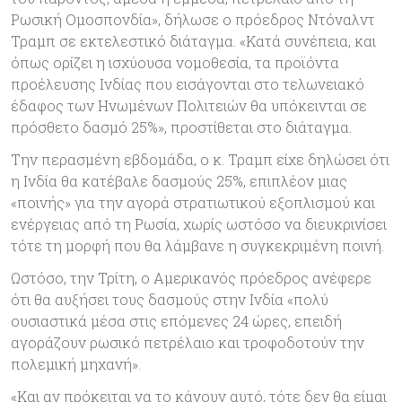
Ρωσική Ομοσπονδία», δήλωσε ο πρόεδρος Ντόναλντ
Τραμπ σε εκτελεστικό διάταγμα. «Κατά συνέπεια, και
όπως ορίζει η ισχύουσα νομοθεσία, τα προϊόντα
προέλευσης Ινδίας που εισάγονται στο τελωνειακό
έδαφος των Ηνωμένων Πολιτειών θα υπόκεινται σε
πρόσθετο δασμό 25%», προστίθεται στο διάταγμα.
Την περασμένη εβδομάδα, ο κ. Τραμπ είχε δηλώσει ότι
η Ινδία θα κατέβαλε δασμούς 25%, επιπλέον μιας
«ποινής» για την αγορά στρατιωτικού εξοπλισμού και
ενέργειας από τη Ρωσία, χωρίς ωστόσο να διευκρινίσει
τότε τη μορφή που θα λάμβανε η συγκεκριμένη ποινή.
Ωστόσο, την Τρίτη, ο Αμερικανός πρόεδρος ανέφερε
ότι θα αυξήσει τους δασμούς στην Ινδία «πολύ
ουσιαστικά μέσα στις επόμενες 24 ώρες, επειδή
αγοράζουν ρωσικό πετρέλαιο και τροφοδοτούν την
πολεμική μηχανή».
«Και αν πρόκειται να το κάνουν αυτό, τότε δεν θα είμαι