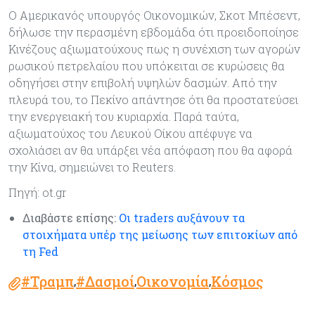
Ο Αμερικανός υπουργός Οικονομικών, Σκοτ Μπέσεντ,
δήλωσε την περασμένη εβδομάδα ότι προειδοποίησε
Κινέζους αξιωματούχους πως η συνέχιση των αγορών
ρωσικού πετρελαίου που υπόκειται σε κυρώσεις θα
οδηγήσει στην επιβολή υψηλών δασμών. Από την
πλευρά του, το Πεκίνο απάντησε ότι θα προστατεύσει
την ενεργειακή του κυριαρχία. Παρά ταύτα,
αξιωματούχος του Λευκού Οίκου απέφυγε να
σχολιάσει αν θα υπάρξει νέα απόφαση που θα αφορά
την Κίνα, σημειώνει το Reuters.
Πηγή: ot.gr
Διαβάστε επίσης:
Οι traders αυξάνουν τα
στοιχήματα υπέρ της μείωσης των επιτοκίων από
τη Fed
#Τραμπ
#Δασμοί
Οικονομία
Κόσμος
,
,
,