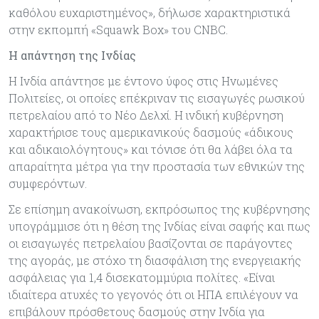
καθόλου ευχαριστημένος», δήλωσε χαρακτηριστικά
στην εκπομπή «Squawk Box» του CNBC.
Η απάντηση της Ινδίας
Η Ινδία απάντησε με έντονο ύφος στις Ηνωμένες
Πολιτείες, οι οποίες επέκριναν τις εισαγωγές ρωσικού
πετρελαίου από το Νέο Δελχί. Η ινδική κυβέρνηση
χαρακτήρισε τους αμερικανικούς δασμούς «άδικους
και αδικαιολόγητους» και τόνισε ότι θα λάβει όλα τα
απαραίτητα μέτρα για την προστασία των εθνικών της
συμφερόντων.
Σε επίσημη ανακοίνωση, εκπρόσωπος της κυβέρνησης
υπογράμμισε ότι η θέση της Ινδίας είναι σαφής και πως
οι εισαγωγές πετρελαίου βασίζονται σε παράγοντες
της αγοράς, με στόχο τη διασφάλιση της ενεργειακής
ασφάλειας για 1,4 δισεκατομμύρια πολίτες. «Είναι
ιδιαίτερα ατυχές το γεγονός ότι οι ΗΠΑ επιλέγουν να
επιβάλουν πρόσθετους δασμούς στην Ινδία για