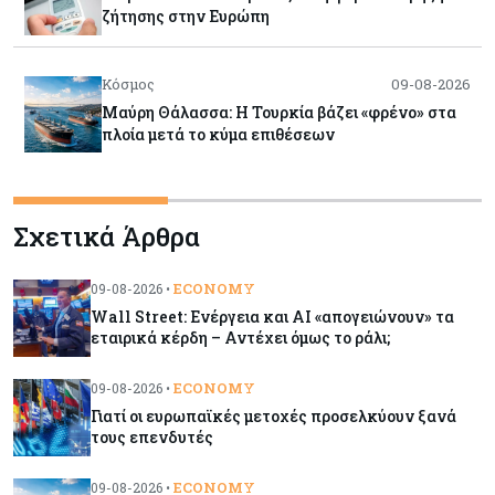
ζήτησης στην Ευρώπη
Κόσμος
09-08-2026
Μαύρη Θάλασσα: Η Τουρκία βάζει «φρένο» στα
πλοία μετά το κύμα επιθέσεων
Tech
09-08-2026
Σχετικά Άρθρα
Τεχνητή νοημοσύνη: Αλλάζει τα δεδομένα στην
επικοινωνία – Μια επικίνδυνη «τελειότητα»
ECONOMY
09-08-2026 •
Wall Street: Ενέργεια και AI «απογειώνουν» τα
Κόσμος
09-08-2026
εταιρικά κέρδη – Αντέχει όμως το ράλι;
Ορμούζ: Το Ιράν «φρενάρει» το άνοιγμα των
Στενών – Βάζει όρους στις ΗΠΑ
ECONOMY
09-08-2026 •
Γιατί οι ευρωπαϊκές μετοχές προσελκύουν ξανά
τους επενδυτές
Κύπρος
09-08-2026
Δεν τίθεται θέμα (για την ώρα) για τη θαλάσσια
ECONOMY
09-08-2026 •
σύνδεση Κύπρου - Ελλάδας