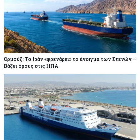
Ορμούζ: Το Ιράν «φρενάρει» το άνοιγμα των Στενών –
Βάζει όρους στις ΗΠΑ