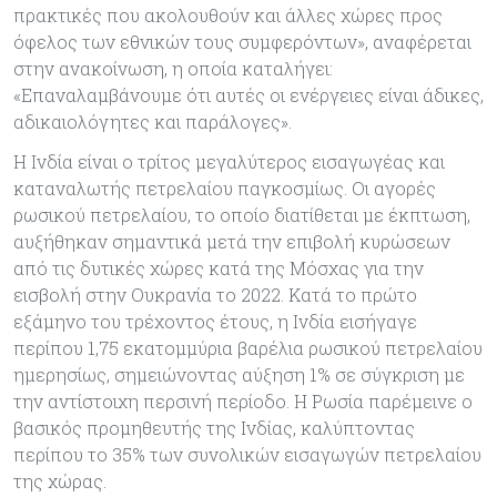
πρακτικές που ακολουθούν και άλλες χώρες προς
όφελος των εθνικών τους συμφερόντων», αναφέρεται
στην ανακοίνωση, η οποία καταλήγει:
«Επαναλαμβάνουμε ότι αυτές οι ενέργειες είναι άδικες,
αδικαιολόγητες και παράλογες».
Η Ινδία είναι ο τρίτος μεγαλύτερος εισαγωγέας και
καταναλωτής πετρελαίου παγκοσμίως. Οι αγορές
ρωσικού πετρελαίου, το οποίο διατίθεται με έκπτωση,
αυξήθηκαν σημαντικά μετά την επιβολή κυρώσεων
από τις δυτικές χώρες κατά της Μόσχας για την
εισβολή στην Ουκρανία το 2022. Κατά το πρώτο
εξάμηνο του τρέχοντος έτους, η Ινδία εισήγαγε
περίπου 1,75 εκατομμύρια βαρέλια ρωσικού πετρελαίου
ημερησίως, σημειώνοντας αύξηση 1% σε σύγκριση με
την αντίστοιχη περσινή περίοδο. Η Ρωσία παρέμεινε ο
βασικός προμηθευτής της Ινδίας, καλύπτοντας
περίπου το 35% των συνολικών εισαγωγών πετρελαίου
της χώρας.