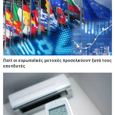
Κόσμος
08-08-2026
Ορμούζ: Πάνω από $510.000 την ημέρα για ένα
VLCC – Η αγορά πληρώνει πλέον τον κίνδυνο
και όχι τα μίλια
Κόσμος
08-08-2026
Αγορές ακινήτων: Οι 10 πιο ακριβές ευρωπαϊκές
πόλεις για αγορά σπιτιού (πίνακας)
Γιατί οι ευρωπαϊκές μετοχές προσελκύουν ξανά τους
επενδυτές
Κόσμος
08-08-2026
Οι πυρκαγιές κατακαίνε την Ευρώπη, αλλά οι
ζημιές δεν είναι ασφαλισμένες
Κόσμος
08-08-2026
Γιατί οι κεντρικές τράπεζες αφήνουν τις αγορές
να «παίξουν μπάλα»