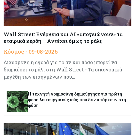
Τουρισμός
09-08-2026
Στη σκανδιναβική αγορά ποντάρει η Κύπρος για
περισσότερους επισκέπτες τον χειμώνα
Wall Street: Ενέργεια και AI «απογειώνουν» τα
εταιρικά κέρδη – Αντέχει όμως το ράλι;
Κόσμος
08-08-2026
Κόσμος - 09-08-2026
Ενέργεια: Στερεύουν τα αποθέματα της
Ευρώπης - Τι θα γίνει τον χειμώνα
Διχασμένη η αγορά για το αν και πόσο μπορεί να
διαρκέσει το ράλι στη Wall Street - Τα οικονομικά
μεγέθη των εισηγμένων που…
Ενέργεια
08-08-2026
Η χώρα με τα περισσότερα φωτοβολταϊκά στις
στέγες διευρύνει την επιδότησή τους
Η τεχνητή νοημοσύνη δημιούργησε για πρώτη
φορά λειτουργικούς ιούς που δεν υπάρχουν στη
φύση
Κόσμος
08-08-2026
Fed: Βαθαίνει η διαφωνία για τα επιτόκια – Στο
επίκεντρο η επίμονη ακρίβεια