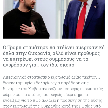
Ο Τραμπ σταμάτησε να στέλνει αμερικανικά
όπλα στην Ουκρανία, αλλά είναι πρόθυμος
να επιτρέψει στους συμμάχους να τα
αγοράσουν για... τον ίδιο σκοπό
Αμερικανικό στρατιωτικό εξοπλισμό αξίας περίπου 1
δισεκατομμυρίου δολαρίων για παράδοση στις
δυνάμεις του Κιέβου αγοράζουν τέσσερις ευρωπαϊκές
χώρες σε μια από τις πιο σαφείς μέχρι σήμερα
ενδείξεις για το πώς αλλάζει η προσέγγιση της Δύσης
στον εξοπλισμό της Ουκρανίας κατά της Ρωσίας υπό