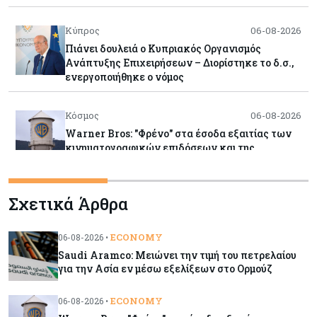
Κύπρος
06-08-2026
Πιάνει δουλειά ο Κυπριακός Οργανισμός
Ανάπτυξης Επιχειρήσεων – Διορίστηκε το δ.σ.,
ενεργοποιήθηκε ο νόμος
Κόσμος
06-08-2026
Warner Bros: "Φρένο" στα έσοδα εξαιτίας των
κινηματογραφικών επιδόσεων και της
απουσίας του NBA
Σχετικά Άρθρα
Banking
06-08-2026
Commerzbank: Η Όρλοπ αλλάζει στάση
απέναντι στη UniCredit ενόψει κρίσιμων
ECONOMY
06-08-2026 •
διαπραγματεύσεων
Saudi Aramco: Μειώνει την τιμή του πετρελαίου
για την Ασία εν μέσω εξελίξεων στο Ορμούζ
Κόσμος
06-08-2026
ECONOMY
06-08-2026 •
«Spider-Man: Brand New Day»: Έφτασε το 1