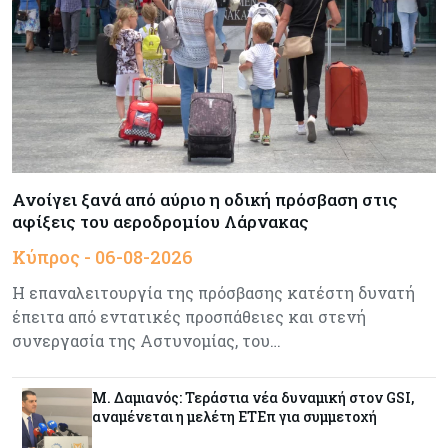
Κύπρος
06-08-2026
Δήμος Λευκωσίας: Νέα εποχή για το Παλιό ΓΣΠ
– Ολοκληρώθηκε η διαδικασία ανάθεσης των
υποστατικών
Κύπρος
06-08-2026
Ανοίγει ξανά από αύριο η οδική πρόσβαση στις
Ούτε άσπρος ούτε μαύρος καπνός για
αφίξεις του αεροδρομίου Λάρνακας
κουρεμένους - Δεν έκλεισε η πόρτα για δεύτερη
δόση εντός ‘26
Κύπρος - 06-08-2026
Η επαναλειτουργία της πρόσβασης κατέστη δυνατή
Ενέργεια
06-08-2026
έπειτα από εντατικές προσπάθειες και στενή
Τσαρλς Έλληνας για GSI: «Καταντήσαμε να
συνεργασία της Αστυνομίας, του…
είμαστε θεατές» - Πώς η Meridiam αλλάζει τα
δεδομένα
Μ. Δαμιανός: Τεράστια νέα δυναμική στον GSI,
Crypto
06-08-2026
αναμένεται η μελέτη ΕΤΕπ για συμμετοχή
Crypto: Πώς οι απατεώνες εκμεταλλεύονται τις