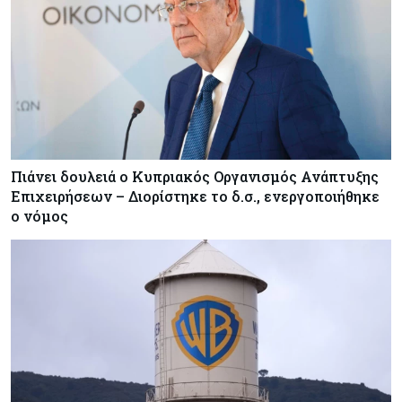
τεχνολογικός κλάδος παρά τις πιέσεις στην
Ασία
Ενέργεια
06-08-2026
Παπασταύρου: Ψήφος εμπιστοσύνης η είσοδος
της Meridiam για το καλώδιο Ελλάδας-Κύπρου
Πιάνει δουλειά ο Κυπριακός Οργανισμός Ανάπτυξης
Επιχειρήσεων – Διορίστηκε το δ.σ., ενεργοποιήθηκε
ο νόμος