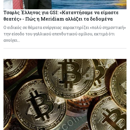
Τσαρλς Έλληνας για GSI: «Καταντήσαμε να είμαστε
θεατές» - Πώς η Meridiam αλλάζει τα δεδομένα
Ο ειδικός σε θέματα ενέργειας χαρακτηρίζει «πολύ σημαντική»
την είσοδο του γαλλικού επενδυτικού ομίλου, εκτιμά ότι
ανοίγει…