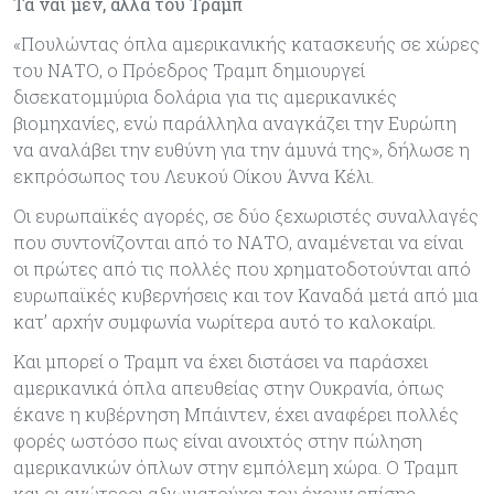
Τα ναι μεν, αλλά του Τραμπ
«Πουλώντας όπλα αμερικανικής κατασκευής σε χώρες
του ΝΑΤΟ, ο Πρόεδρος Τραμπ δημιουργεί
δισεκατομμύρια δολάρια για τις αμερικανικές
βιομηχανίες, ενώ παράλληλα αναγκάζει την Ευρώπη
να αναλάβει την ευθύνη για την άμυνά της», δήλωσε η
εκπρόσωπος του Λευκού Οίκου Άννα Κέλι.
Οι ευρωπαϊκές αγορές, σε δύο ξεχωριστές συναλλαγές
που συντονίζονται από το ΝΑΤΟ, αναμένεται να είναι
οι πρώτες από τις πολλές που χρηματοδοτούνται από
ευρωπαϊκές κυβερνήσεις και τον Καναδά μετά από μια
κατ’ αρχήν συμφωνία νωρίτερα αυτό το καλοκαίρι.
Και μπορεί ο Τραμπ να έχει διστάσει να παράσχει
αμερικανικά όπλα απευθείας στην Ουκρανία, όπως
έκανε η κυβέρνηση Μπάιντεν, έχει αναφέρει πολλές
φορές ωστόσο πως είναι ανοιχτός στην πώληση
αμερικανικών όπλων στην εμπόλεμη χώρα. Ο Τραμπ
και οι ανώτεροι αξιωματούχοι του έχουν επίσης