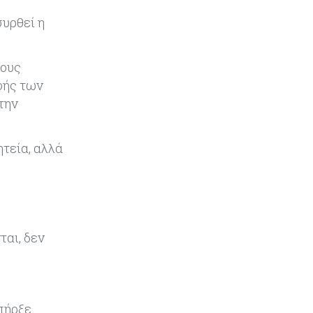
να υπάρξουν εξελίξεις στη Μέση
Ανατολή
συρθεί η
Κόσμος
07-08-2026
τους
Σαουδική Αραβία, Πακιστάν και
φής των
Τουρκία υπογράφουν συμφωνία
για αμοιβαία άμυνα
την
Εμπορεύματα
07-08-2026
ητεία, αλλά
Πετρέλαιο: Πιάνει και πάλι τα 83
δολάρια το Brent μετά το σχέδιο
του Ιράν για τα Στενά του Ορμούζ
Κόσμος
07-08-2026
Ευρωπαϊκή αυτοκινητοβιομηχανία:
ται, δεν
Αναζητά σωσίβιο στην Κίνα
Κύπρος
07-08-2026
Πώς οι κυπριακές τράπεζες
υπήρξε