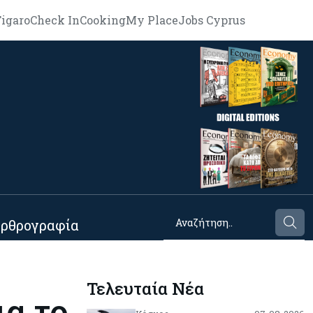
igaro
Check In
Cooking
My Place
Jobs Cyprus
ρθρογραφία
Τελευταία Νέα
α το