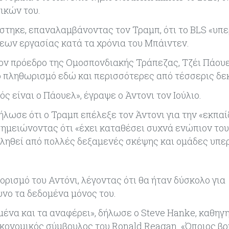
ικών του.
ίστηκε, επαναλαμβάνοντας τον Τραμπ, ότι το BLS «υπ
εων εργασίας κατά τα χρόνια του Μπάιντεν.
τον πρόεδρο της Ομοσπονδιακής Τράπεζας, Τζέι Πάουε
ο πληθωρισμό εδώ και περισσότερες από τέσσερις δε
ός είναι ο Πάουελ», έγραψε ο Άντονι τον Ιούλιο.
ήλωσε ότι ο Τραμπ επέλεξε τον Άντονι για την «εκπα
 σημειώνοντας ότι «έχει καταθέσει συχνά ενώπιον το
οβληθεί από πολλές δεξαμενές σκέψης και ομάδες υπε
ιορισμό του Αντόνι, λέγοντας ότι θα ήταν δύσκολο για
υνο τα δεδομένα μόνος του.
μένα και τα αναφέρει», δήλωσε ο Steve Hanke, καθηγ
ικονομικός σύμβουλος του Ronald Reagan. «Όποιος βρ