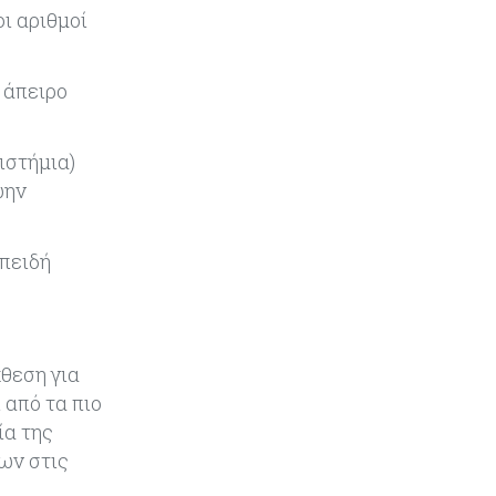
συγκοινωνιών
οι αριθμοί
Ενέργεια
07-08-2026
 άπειρο
Δαμιανός για GSI: Θετική εξέλιξη η
είσοδος της Meridiam - Σειρά έχει
η μελέτη της ΕΤΕπ
ιστήμια)
ώην
Crypto
07-08-2026
Γιατί το Bitcoin διχάζει αναλυτές
και αγορά
επειδή
Ελλάδα
07-08-2026
Καλπάζουν τα Airbnb στην
Ελλάδα - Σχεδόν sold out τα νησιά
κθεση για
 από τα πιο
Εμπορεύματα
07-08-2026
ία της
Goldman Sachs: Το Brent θα
ων στις
κυμανθεί στα $80-90/βαρέλι μέχρι