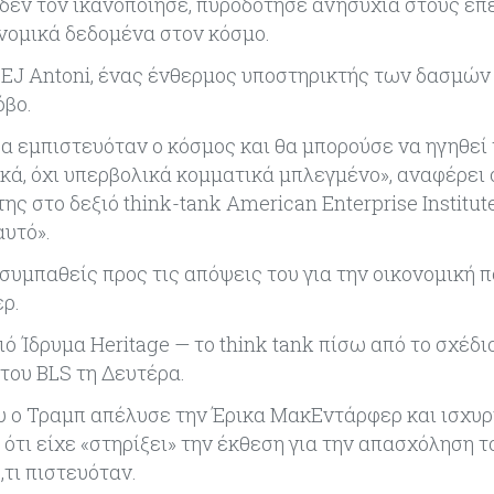
 δεν τον ικανοποίησε, πυροδότησε ανησυχία στους επ
νομικά δεδομένα στον κόσμο.
 ο EJ Antoni, ένας ένθερμος υποστηρικτής των δασμών 
όβο.
θα εμπιστευόταν ο κόσμος και θα μπορούσε να ηγηθεί 
νικά, όχι υπερβολικά κομματικά μπλεγμένο», αναφέρει
ης στο δεξιό think-tank American Enterprise Institute
αυτό».
συμπαθείς προς τις απόψεις του για την οικονομική π
ερ.
ό Ίδρυμα Heritage — το think tank πίσω από το σχέδι
 του BLS τη Δευτέρα.
υ ο Τραμπ απέλυσε την Έρικα ΜακΕντάρφερ και ισχυρ
ότι είχε «στηρίξει» την έκθεση για την απασχόληση τ
τι πιστευόταν.