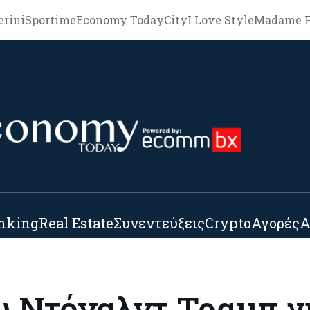
erini
Sportime
Economy Today
City
I Love Style
Madame F
nking
Real Estate
Συνεντεύξεις
Crypto
Αγορές
Α
υ Ντόναλντ Τραμπ γι