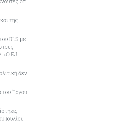
ενδυτές ότι
Εμπορεύματα
07-08-2026
Χρυσός: Καλπάζει προς την
καλύτερη εβδομάδα από τον
και της
Ιανουάριο – Μια ανάσα από τα
$4.300
του BLS με
Κύπρος
07-08-2026
 στους
Συντεχνία της Cyta ζητά να
. «Ο EJ
ανακληθεί διορισμός στο νέο ΔΣ
Κόσμος
07-08-2026
ολιτική δεν
Τραμπ: Νέοι δασμοί 15% στο
πολυπυρίτιο για ημιαγωγούς και
φωτοβολταϊκά με στόχο την
ο του Έργου
ενίσχυση της βιομηχανίας
ίστηκε,
Κύπρος
07-08-2026
ου Ιουλίου
Τσολάκη: Προτεραιότητα η
βελτίωση της καθημερινότητας
μέσω οδικών έργων και