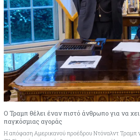
Ο Τραμπ θέλει έναν πιστό άνθρωπο για να χε
παγκόσμιας αγοράς
Η απόφαση Αμερικανού προέδρου Ντόναλντ Τραμπ ν