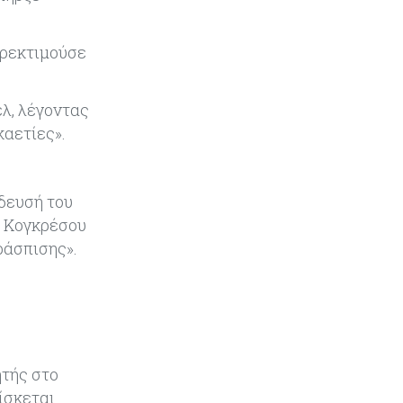
«τιμολογούν» τον πόλεμο
ερεκτιμούσε
λ, λέγοντας
καετίες».
ίδευσή του
υ Κογκρέσου
ράσπισης».
ητής στο
ίσκεται