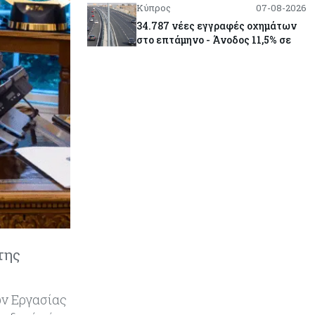
Κύπρος
07-08-2026
34.787 νέες εγγραφές οχημάτων
στο επτάμηνο - Άνοδος 11,5% σε
σχέση με πέρσι
Κόσμος
07-08-2026
ΕΚΤ: Αιφνιδιάστηκε από την
πώληση ευρώ από τις ΗΠΑ
Κύπρος
07-08-2026
Χορηγία €10.000 για υποτροφίες σε
φοιτητές του ΤΕΠΑΚ
Κύπρος
07-08-2026
της
Επαναλειτουργεί η οδική
πρόσβαση στις αφίξεις του
αεροδρομίου Λάρνακας
ών Εργασίας