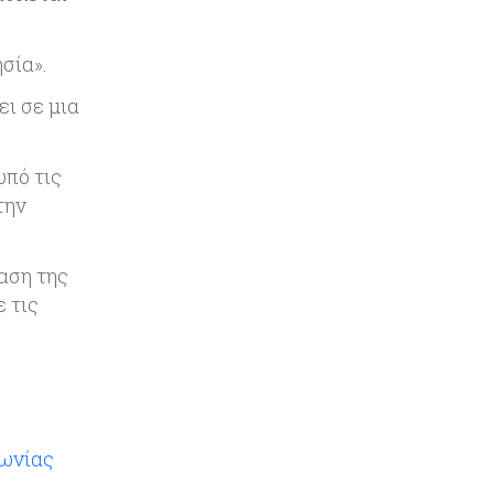
σία».
ει σε μια
υπό τις
την
αση της
 τις
φωνίας