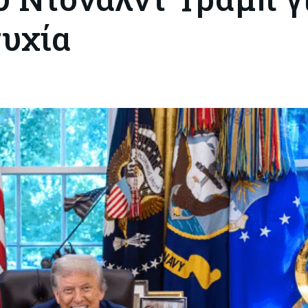
συχία