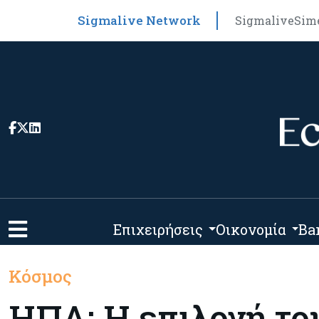
Sigmalive Network
Sigmalive
Sim
Επιχειρήσεις
Οικονομία
Ba
Κόσμος
ΗΠΑ: Η επιλογή το