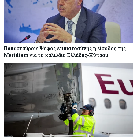
Κλιμακώνουν τις κινητοποιήσεις οι
κτηνοτρόφοι – Απέκλεισαν το Επαρχιακό
Κτηνιατρικό Γραφείο Λάρνακας
Κόσμος
05-08-2026
Πύραυλος εκτός ελέγχου της SpaceX εκτιμάται
ότι συνετρίβη στη Σελήνη
Παπασταύρου: Ψήφος εμπιστοσύνης η είσοδος της
Meridiam για το καλώδιο Ελλάδας-Κύπρου
Ενέργεια
05-08-2026
Με γαλλική σφραγίδα το καλώδιο Ελλάδας –
Κύπρου, με ποσοστό πάνω από 50% μπαίνει η
Meridiam
Banking
05-08-2026
Επιτόκια: Μεγάλες αποκλίσεις από τράπεζα σε
τράπεζα στην Κύπρο