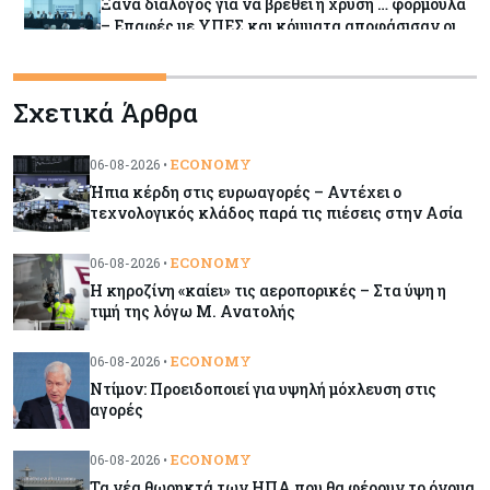
Ξανά διάλογος για να βρεθεί η χρυσή … φόρμουλα
– Επαφές με ΥΠΕΣ και κόμματα αποφάσισαν οι
δήμοι
Σχετικά Άρθρα
Banking
06-08-2026
Τράπεζα Κύπρου: Στα €13 ανεβάζει την τιμή
στόχο η Euroxx – Αναβάθμιση προβλέψεων για
ECONOMY
06-08-2026 •
τα κέρδη
Ήπια κέρδη στις ευρωαγορές – Αντέχει ο
τεχνολογικός κλάδος παρά τις πιέσεις στην Ασία
Κύπρος
06-08-2026
ECONOMY
06-08-2026 •
Στο gov.cy η αλλαγή τραπεζικού λογαριασμού
για μισθούς και συντάξεις του Δημοσίου
Η κηροζίνη «καίει» τις αεροπορικές – Στα ύψη η
τιμή της λόγω Μ. Ανατολής
Κόσμος
06-08-2026
ECONOMY
06-08-2026 •
Ντίμον: Προειδοποιεί για υψηλή μόχλευση στις
Ντίμον: Προειδοποιεί για υψηλή μόχλευση στις
αγορές
αγορές
ECONOMY
06-08-2026 •
Tech
06-08-2026
Τα νέα θωρηκτά των ΗΠΑ που θα φέρουν το όνομα