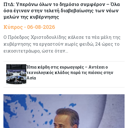
ΠτΔ: Υπεράνω όλων το δημόσιο συμφέρον – Όλα
Τα νέα θωρηκτά των ΗΠΑ που θα φέρουν το
όσα έγιναν στην τελετή διαβεβαίωσης των νέων
όνομα του προέδρου Τραμπ υπολογίζεται πως θα
κοστίσουν $275 δισ.
μελών της κυβέρνησης
Κύπρος - 06-08-2026
Ενέργεια
06-08-2026
Ο Πρόεδρος Χριστοδουλίδης κάλεσε τα νέα μέλη της
Πώς οι Γάλλοι και ο ΑΔΜΗΕ έβαλαν τον GSI
κυβέρνησης να εργαστούν χωρίς φειδώ, 24 ώρες το
στην πρίζα
εικοσιτετράωρο, ώστε όταν…
Κόσμος
06-08-2026
Ήπια κέρδη στις ευρωαγορές – Αντέχει ο
Politico: Ο Τραμπ απειλεί την Ε.Ε. με νέους
τεχνολογικός κλάδος παρά τις πιέσεις στην
δασμούς αλλά η Ένωση «δεν τσιμπάει»
Ασία
Τουρισμός
06-08-2026
Μάζεψαν τις απώλειες τα κυπριακά
αεροδρόμια μέσα στο καλοκαίρι
Κύπρος
05-08-2026