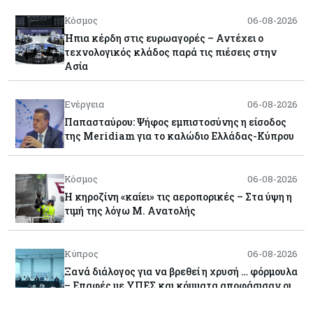
Κόσμος
06-08-2026
Ήπια κέρδη στις ευρωαγορές – Αντέχει ο
τεχνολογικός κλάδος παρά τις πιέσεις στην
Ασία
Ενέργεια
06-08-2026
Παπασταύρου: Ψήφος εμπιστοσύνης η είσοδος
της Meridiam για το καλώδιο Ελλάδας-Κύπρου
Κόσμος
06-08-2026
Η κηροζίνη «καίει» τις αεροπορικές – Στα ύψη η
τιμή της λόγω Μ. Ανατολής
Κύπρος
06-08-2026
Ξανά διάλογος για να βρεθεί η χρυσή … φόρμουλα
– Επαφές με ΥΠΕΣ και κόμματα αποφάσισαν οι
δήμοι