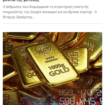
Ο άνθρωπος που διαμόρφωσε τη στρατηγική τεχνητής
νοημοσύνης της Google αποχωρεί για να ιδρύσει startup - Ο
Ντέμης Χασάμπης…