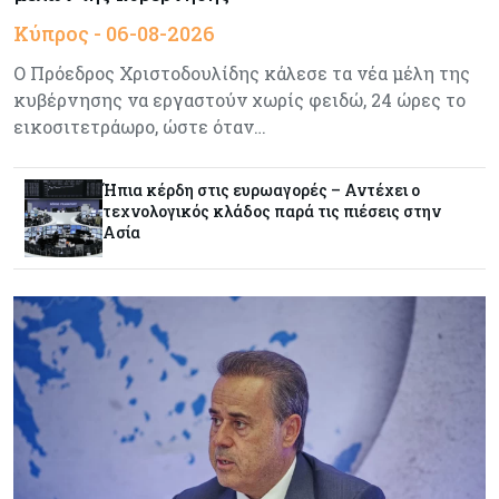
Κύπρος - 06-08-2026
Ενέργεια
06-08-2026
Ο Πρόεδρος Χριστοδουλίδης κάλεσε τα νέα μέλη της
Πώς οι Γάλλοι και ο ΑΔΜΗΕ έβαλαν τον GSI
κυβέρνησης να εργαστούν χωρίς φειδώ, 24 ώρες το
στην πρίζα
εικοσιτετράωρο, ώστε όταν…
Κόσμος
06-08-2026
Ήπια κέρδη στις ευρωαγορές – Αντέχει ο
Politico: Ο Τραμπ απειλεί την Ε.Ε. με νέους
τεχνολογικός κλάδος παρά τις πιέσεις στην
δασμούς αλλά η Ένωση «δεν τσιμπάει»
Ασία
Τουρισμός
06-08-2026
Μάζεψαν τις απώλειες τα κυπριακά
αεροδρόμια μέσα στο καλοκαίρι
Κύπρος
05-08-2026
Κλιμακώνουν τις κινητοποιήσεις οι
κτηνοτρόφοι – Απέκλεισαν το Επαρχιακό
Κτηνιατρικό Γραφείο Λάρνακας