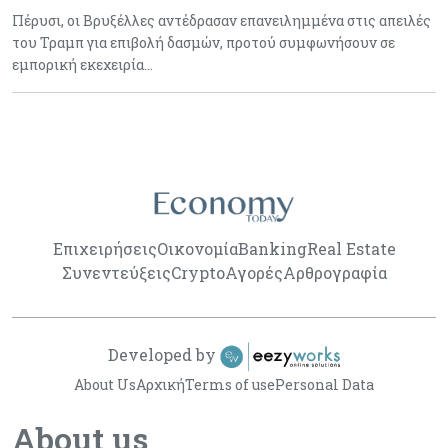
Πέρυσι, οι Βρυξέλλες αντέδρασαν επανειλημμένα στις απειλές
του Τραμπ για επιβολή δασμών, προτού συμφωνήσουν σε
εμπορική εκεχειρία…
Επιχειρήσεις
Οικονομία
Banking
Real Estate
Συνεντεύξεις
Crypto
Αγορές
Αρθρογραφία
Developed by
About Us
Αρχική
Terms of use
Personal Data
About us