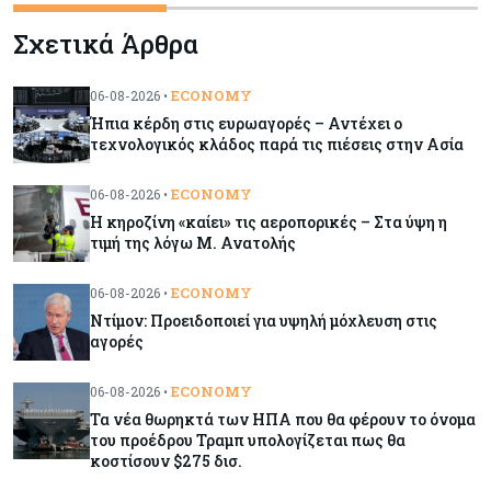
Σχετικά Άρθρα
Banking
06-08-2026
Τράπεζα Κύπρου: Στα €13 ανεβάζει την τιμή
στόχο η Euroxx – Αναβάθμιση προβλέψεων για
ECONOMY
06-08-2026 •
τα κέρδη
Ήπια κέρδη στις ευρωαγορές – Αντέχει ο
τεχνολογικός κλάδος παρά τις πιέσεις στην Ασία
Κύπρος
06-08-2026
ECONOMY
06-08-2026 •
Στο gov.cy η αλλαγή τραπεζικού λογαριασμού
για μισθούς και συντάξεις του Δημοσίου
Η κηροζίνη «καίει» τις αεροπορικές – Στα ύψη η
τιμή της λόγω Μ. Ανατολής
Κόσμος
06-08-2026
ECONOMY
06-08-2026 •
Ντίμον: Προειδοποιεί για υψηλή μόχλευση στις
Ντίμον: Προειδοποιεί για υψηλή μόχλευση στις
αγορές
αγορές
ECONOMY
06-08-2026 •
Tech
06-08-2026
Τα νέα θωρηκτά των ΗΠΑ που θα φέρουν το όνομα
«Σεισμός» στη Google: Φεύγει ο αρχιτέκτονας
του προέδρου Τραμπ υπολογίζεται πως θα
της AI Jeff Dean – Ανατροπή στην ηγεσία της
κοστίσουν $275 δισ.
DeepMind και βουτιά της μετοχής