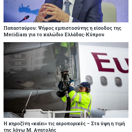
Κόσμος
05-08-2026
Πύραυλος εκτός ελέγχου της SpaceX εκτιμάται
ότι συνετρίβη στη Σελήνη
Παπασταύρου: Ψήφος εμπιστοσύνης η είσοδος της
Meridiam για το καλώδιο Ελλάδας-Κύπρου
Ενέργεια
05-08-2026
Με γαλλική σφραγίδα το καλώδιο Ελλάδας –
Κύπρου, με ποσοστό πάνω από 50% μπαίνει η
Meridiam
Banking
05-08-2026
Επιτόκια: Μεγάλες αποκλίσεις από τράπεζα σε
τράπεζα στην Κύπρο
Η κηροζίνη «καίει» τις αεροπορικές – Στα ύψη η τιμή
της λόγω Μ. Ανατολής