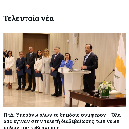
Εμπορεύματα
06-08-2026
Τελευταία νέα
Χρυσός: Ξεπέρασε τα $4.300 με ώθηση από την
πρόοδο για τα Στενά του Ορμούζ
Εμπορεύματα
06-08-2026
Πετρέλαιο: Υποχωρούν και πάλι οι τιμές μετά τη
συμφωνία Ιράν-Ομάν για τα Στενά του Ορμούζ –
Κοντά στα $79 το Brent
Κύπρος
06-08-2026
Ορκίζονται σήμερα τα νέα μέλη της Κυβέρνησης
- Στις 13:00 συνεδριάζει το Υπουργικό
Κόσμος
06-08-2026
ΠτΔ: Υπεράνω όλων το δημόσιο συμφέρον – Όλα
Τα νέα θωρηκτά των ΗΠΑ που θα φέρουν το
όσα έγιναν στην τελετή διαβεβαίωσης των νέων
όνομα του προέδρου Τραμπ υπολογίζεται πως θα
κοστίσουν $275 δισ.
μελών της κυβέρνησης