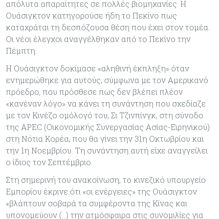
απόλυτα απαραίτητες σε πολλές βιομηχανίες. Η
Ουάσιγκτον κατηγορούσε ήδη το Πεκίνο πως
καταχράται τη δεσπόζουσα θέση που έχει στον τομέα.
Οι νέοι έλεγχοι αναγγέλθηκαν από το Πεκίνο την
Πέμπτη.
Η Ουάσιγκτον δοκίμασε «αληθινή έκπληξη» όταν
ενημερώθηκε για αυτούς, σύμφωνα με τον Αμερικανό
πρόεδρο, που πρόσθεσε πως δεν βλέπει πλέον
«κανέναν λόγο» να κάνει τη συνάντηση που σχεδίαζε
με τον Κινέζο ομόλογό του, Σι Τζινπίνγκ, στη σύνοδο
της APEC (Οικονομικής Συνεργασίας Ασίας-Ειρηνικού)
στη Νότια Κορέα, που θα γίνει την 31η Οκτωβρίου και
την 1η Νοεμβρίου. Τη συνάντηση αυτή είχε αναγγείλει
ο ίδιος τον Σεπτέμβριο.
Στη σημερινή του ανακοίνωση, το κινεζικό υπουργείο
Εμπορίου έκρινε ότι «οι ενέργειες» της Ουάσιγκτον
«βλάπτουν σοβαρά τα συμφέροντα της Κίνας και
υπονομεύουν (…) την ατμόσφαιρα στις συνομιλίες για