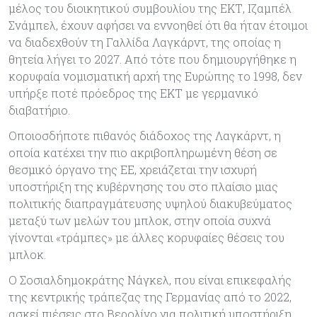
μέλος του διοικητικού συμβουλίου της ΕΚΤ, Ιζαμπέλ
Σνάμπελ, έχουν αφήσει να εννοηθεί ότι θα ήταν έτοιμοι
να διαδεχθούν τη Γαλλίδα Λαγκάρντ, της οποίας η
θητεία λήγει το 2027. Από τότε που δημιουργήθηκε η
κορυφαία νομισματική αρχή της Ευρώπης το 1998, δεν
υπήρξε ποτέ πρόεδρος της ΕΚΤ με γερμανικό
διαβατήριο.
Οποιοσδήποτε πιθανός διάδοχος της Λαγκάρντ, η
οποία κατέχει την πιο ακριβοπληρωμένη θέση σε
θεσμικό όργανο της ΕΕ, χρειάζεται την ισχυρή
υποστήριξη της κυβέρνησης του στο πλαίσιο μιας
πολιτικής διαπραγμάτευσης υψηλού διακυβεύματος
μεταξύ των μελών του μπλοκ, στην οποία συχνά
γίνονται «τράμπες» με άλλες κορυφαίες θέσεις του
μπλοκ.
Ο Σοσιαλδημοκράτης Νάγκελ, που είναι επικεφαλής
της κεντρικής τράπεζας της Γερμανίας από το 2022,
ασκεί πιέσεις στο Βερολίνο για πολιτική υποστήριξη