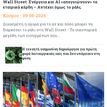
Wall Street: Ενέργεια και AI «απογειώνουν» τα
εταιρικά κέρδη – Αντέχει όμως το ράλι;
Κόσμος
08-08-2026
Κόσμος - 09-08-2026
Ενέργεια: Στερεύουν τα αποθέματα της
Ευρώπης - Τι θα γίνει τον χειμώνα
Διχασμένη η αγορά για το αν και πόσο μπορεί να
διαρκέσει το ράλι στη Wall Street - Τα οικονομικά
μεγέθη των εισηγμένων που…
Ενέργεια
08-08-2026
Η χώρα με τα περισσότερα φωτοβολταϊκά στις
στέγες διευρύνει την επιδότησή τους
Η τεχνητή νοημοσύνη δημιούργησε για πρώτη
φορά λειτουργικούς ιούς που δεν υπάρχουν στη
φύση
Κόσμος
08-08-2026
Fed: Βαθαίνει η διαφωνία για τα επιτόκια – Στο
επίκεντρο η επίμονη ακρίβεια
Κόσμος
08-08-2026
Ορμούζ: Πάνω από $510.000 την ημέρα για ένα
VLCC – Η αγορά πληρώνει πλέον τον κίνδυνο
και όχι τα μίλια