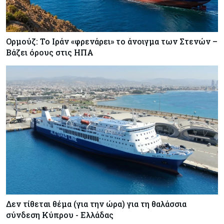
Ορμούζ: Το Ιράν «φρενάρει» το άνοιγμα των Στενών –
Βάζει όρους στις ΗΠΑ
Δεν τίθεται θέμα (για την ώρα) για τη θαλάσσια
σύνδεση Κύπρου - Ελλάδας