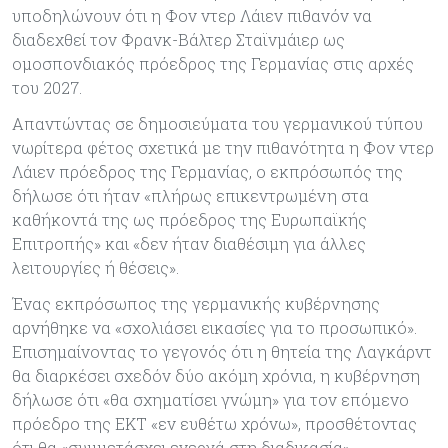
υποδηλώνουν ότι η Φον ντερ Λάιεν πιθανόν να
διαδεχθεί τον Φρανκ-Βάλτερ Σταϊνμάιερ ως
ομοσπονδιακός πρόεδρος της Γερμανίας στις αρχές
του 2027.
Απαντώντας σε δημοσιεύματα του γερμανικού τύπου
νωρίτερα φέτος σχετικά με την πιθανότητα η Φον ντερ
Λάιεν πρόεδρος της Γερμανίας, ο εκπρόσωπός της
δήλωσε ότι ήταν «πλήρως επικεντρωμένη στα
καθήκοντά της ως πρόεδρος της Ευρωπαϊκής
Επιτροπής» και «δεν ήταν διαθέσιμη για άλλες
λειτουργίες ή θέσεις».
Ένας εκπρόσωπος της γερμανικής κυβέρνησης
αρνήθηκε να «σχολιάσει εικασίες για το προσωπικό».
Επισημαίνοντας το γεγονός ότι η θητεία της Λαγκάρντ
θα διαρκέσει σχεδόν δύο ακόμη χρόνια, η κυβέρνηση
δήλωσε ότι «θα σχηματίσει γνώμη» για τον επόμενο
πρόεδρο της ΕΚΤ «εν ευθέτω χρόνω», προσθέτοντας
ότι θα «συμμετάσχει ενεργά στη διαδικασία».