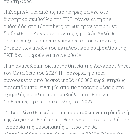
πρώτη φορά.
Η Σνάμπελ, μια από τις πιο ηχηρές φωνές στο
διοικητικό συμβούλιο της ΕΚΤ, τόνισε αυτή την
εβδομάδα στο Bloomberg ότι «θα ήταν έτοιμη» να
διαδεχθεί τη Λαγκάρντ «αν της ζητηθεί». Αλλά θα
πρέπει να ξεπεράσει τον κανόνα ότι οι οκταετείς
θητείες των μελών του εκτελεστικού συμβουλίου της
ΕΚΤ δεν μπορούν να ανανεωθούν.
Η μη ανανεώσιμη οκταετής θητεία της Λαγκάρντ λήγει
τον Οκτώβριο του 2027. Η προεδρία, η οποία
συνοδεύεται από βασικό μισθό 466.000 ευρώ ετησίως,
συν επιδόματα, είναι μία από τις τέσσερις θέσεις στο
εξαμελές εκτελεστικό συμβούλιο που θα είναι
διαθέσιμες πριν από το τέλος του 2027.
Το Βερολίνο θεωρεί ότι μια προσπάθεια για τη διαδοχή
της Λαγκάρντ θα ήταν απίθανο να επιτύχει, επειδή την
προεδρία της Ευρωπαϊκής Επιτροπής θα
εξακολουθήσει να κατέχει μέχρι το 2029η Ούρσουλα