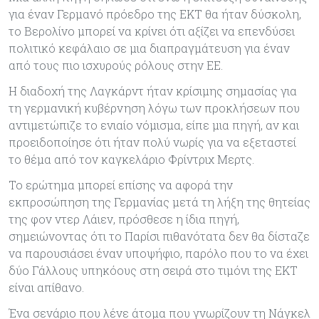
για έναν Γερμανό πρόεδρο της ΕΚΤ θα ήταν δύσκολη,
το Βερολίνο μπορεί να κρίνει ότι αξίζει να επενδύσει
πολιτικό κεφάλαιο σε μια διαπραγμάτευση για έναν
από τους πιο ισχυρούς ρόλους στην ΕΕ.
Η διαδοχή της Λαγκάρντ ήταν κρίσιμης σημασίας για
τη γερμανική κυβέρνηση λόγω των προκλήσεων που
αντιμετώπιζε το ενιαίο νόμισμα, είπε μια πηγή, αν και
προειδοποίησε ότι ήταν πολύ νωρίς για να εξεταστεί
το θέμα από τον καγκελάριο Φρίντριχ Μερτς.
Το ερώτημα μπορεί επίσης να αφορά την
εκπροσώπηση της Γερμανίας μετά τη λήξη της θητείας
της φον ντερ Λάιεν, πρόσθεσε η ίδια πηγή,
σημειώνοντας ότι το Παρίσι πιθανότατα δεν θα δίσταζε
να παρουσιάσει έναν υποψήφιο, παρόλο που το να έχει
δύο Γάλλους υπηκόους στη σειρά στο τιμόνι της ΕΚΤ
είναι απίθανο.
Ένα σενάριο που λένε άτομα που γνωρίζουν τη Νάγκελ