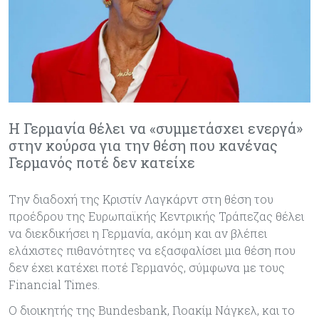
Η Γερμανία θέλει να «συμμετάσχει ενεργά»
στην κούρσα για την θέση που κανένας
Γερμανός ποτέ δεν κατείχε
Την διαδοχή της Κριστίν Λαγκάρντ στη θέση του
προέδρου της Ευρωπαϊκής Κεντρικής Τράπεζας θέλει
να διεκδικήσει η Γερμανία, ακόμη και αν βλέπει
ελάχιστες πιθανότητες να εξασφαλίσει μια θέση που
δεν έχει κατέχει ποτέ Γερμανός, σύμφωνα με τους
Financial Times.
Ο διοικητής της Bundesbank, Γιοακίμ Νάγκελ, και το