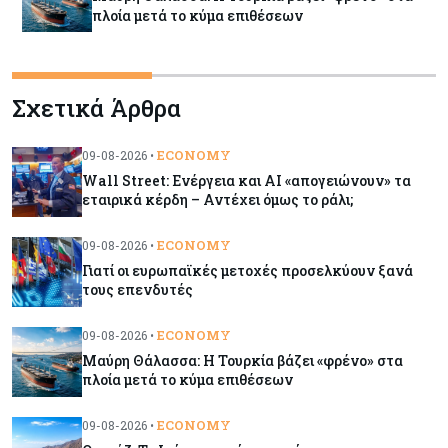
πλοία μετά το κύμα επιθέσεων
Tech
09-08-2026
Σχετικά Άρθρα
Τεχνητή νοημοσύνη: Αλλάζει τα δεδομένα στην
επικοινωνία – Μια επικίνδυνη «τελειότητα»
ECONOMY
09-08-2026 •
Wall Street: Ενέργεια και AI «απογειώνουν» τα
Κόσμος
09-08-2026
εταιρικά κέρδη – Αντέχει όμως το ράλι;
Ορμούζ: Το Ιράν «φρενάρει» το άνοιγμα των
Στενών – Βάζει όρους στις ΗΠΑ
ECONOMY
09-08-2026 •
Γιατί οι ευρωπαϊκές μετοχές προσελκύουν ξανά
τους επενδυτές
Κύπρος
09-08-2026
Δεν τίθεται θέμα (για την ώρα) για τη θαλάσσια
ECONOMY
09-08-2026 •
σύνδεση Κύπρου - Ελλάδας
Μαύρη Θάλασσα: Η Τουρκία βάζει «φρένο» στα
πλοία μετά το κύμα επιθέσεων
Κόσμος
09-08-2026
Golden Fleet: Τα νέα θωρηκτά του Τραμπ που
ECONOMY
09-08-2026 •
προκαλούν αντιδράσεις και ο λογαριασμός –