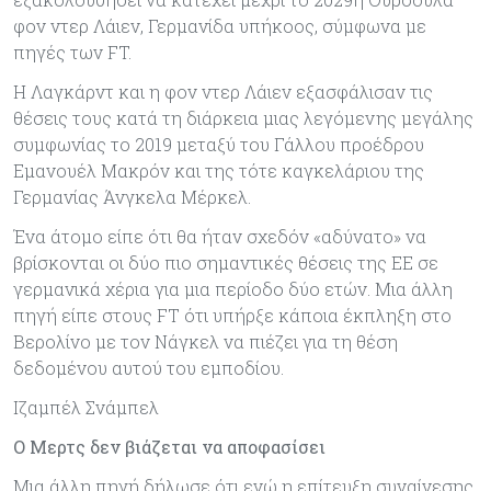
φον ντερ Λάιεν, Γερμανίδα υπήκοος, σύμφωνα με
πηγές των FT.
Η Λαγκάρντ και η φον ντερ Λάιεν εξασφάλισαν τις
θέσεις τους κατά τη διάρκεια μιας λεγόμενης μεγάλης
συμφωνίας το 2019 μεταξύ του Γάλλου προέδρου
Εμανουέλ Μακρόν και της τότε καγκελάριου της
Γερμανίας Άνγκελα Μέρκελ.
Ένα άτομο είπε ότι θα ήταν σχεδόν «αδύνατο» να
βρίσκονται οι δύο πιο σημαντικές θέσεις της ΕΕ σε
γερμανικά χέρια για μια περίοδο δύο ετών. Μια άλλη
πηγή είπε στους FT ότι υπήρξε κάποια έκπληξη στο
Βερολίνο με τον Νάγκελ να πιέζει για τη θέση
δεδομένου αυτού του εμποδίου.
Ιζαμπέλ Σνάμπελ
Ο Μερτς δεν βιάζεται να αποφασίσει
Μια άλλη πηγή δήλωσε ότι ενώ η επίτευξη συναίνεσης