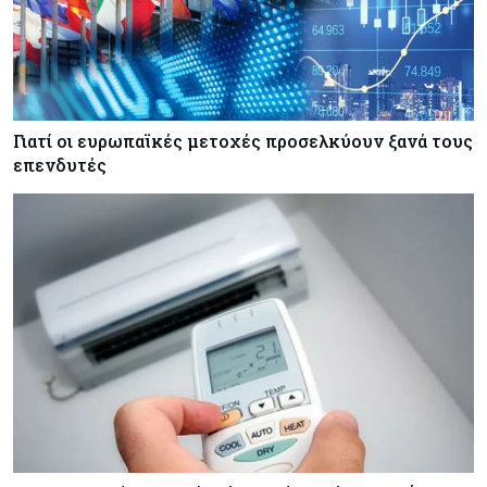
Κόσμος
08-08-2026
Αγορές ακινήτων: Οι 10 πιο ακριβές ευρωπαϊκές
πόλεις για αγορά σπιτιού (πίνακας)
Γιατί οι ευρωπαϊκές μετοχές προσελκύουν ξανά τους
επενδυτές
Κόσμος
08-08-2026
Οι πυρκαγιές κατακαίνε την Ευρώπη, αλλά οι
ζημιές δεν είναι ασφαλισμένες
Κόσμος
08-08-2026
Γιατί οι κεντρικές τράπεζες αφήνουν τις αγορές
να «παίξουν μπάλα»