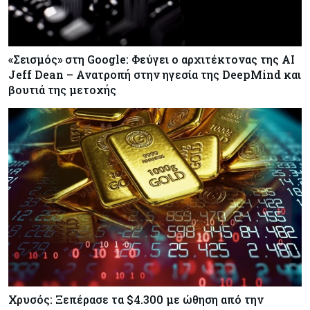
Κύπρος
05-08-2026
Τον Σεπτέμβριο αρχίζει ο διάλογος για τις άδειες
ασθενείας στο Δημόσιο
«Σεισμός» στη Google: Φεύγει ο αρχιτέκτονας της AI
Jeff Dean – Ανατροπή στην ηγεσία της DeepMind και
βουτιά της μετοχής
Κόσμος
05-08-2026
Η Ρωσία επεκτείνει τον «σκιώδη» στόλο LNG
ενόψει των νέων ευρωπαϊκών κυρώσεων
Κόσμος
05-08-2026
Τζεφ Μπέζος και Λεονάρντο Ντι Κάπριο
ενώνουν τις δυνάμεις τους σε deal μαμούθ $200
εκατ.
Χρυσός: Ξεπέρασε τα $4.300 με ώθηση από την