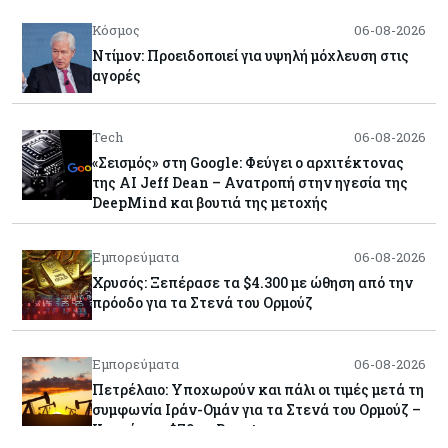
Κόσμος
06-08-2026
Ντίμον: Προειδοποιεί για υψηλή μόχλευση στις
αγορές
Tech
06-08-2026
«Σεισμός» στη Google: Φεύγει ο αρχιτέκτονας
της AI Jeff Dean – Ανατροπή στην ηγεσία της
DeepMind και βουτιά της μετοχής
Εμπορεύματα
06-08-2026
Χρυσός: Ξεπέρασε τα $4.300 με ώθηση από την
πρόοδο για τα Στενά του Ορμούζ
Εμπορεύματα
06-08-2026
Πετρέλαιο: Υποχωρούν και πάλι οι τιμές μετά τη
συμφωνία Ιράν-Ομάν για τα Στενά του Ορμούζ –
Κοντά στα $79 το Brent