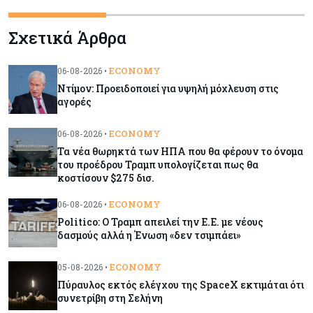
Κύπρος
06-08-2026
Σχετικά Άρθρα
Ορκίζονται σήμερα τα νέα μέλη της Κυβέρνησης
- Στις 13:00 συνεδριάζει το Υπουργικό
ECONOMY
06-08-2026 •
Ντίμον: Προειδοποιεί για υψηλή μόχλευση στις
Κόσμος
06-08-2026
αγορές
Τα νέα θωρηκτά των ΗΠΑ που θα φέρουν το
όνομα του προέδρου Τραμπ υπολογίζεται πως θα
ECONOMY
06-08-2026 •
κοστίσουν $275 δισ.
Τα νέα θωρηκτά των ΗΠΑ που θα φέρουν το όνομα
του προέδρου Τραμπ υπολογίζεται πως θα
κοστίσουν $275 δισ.
Ενέργεια
06-08-2026
Πώς οι Γάλλοι και ο ΑΔΜΗΕ έβαλαν τον GSI
ECONOMY
06-08-2026 •
στην πρίζα
Politico: Ο Τραμπ απειλεί την Ε.Ε. με νέους
δασμούς αλλά η Ένωση «δεν τσιμπάει»
Κόσμος
06-08-2026
ECONOMY
05-08-2026 •
Politico: Ο Τραμπ απειλεί την Ε.Ε. με νέους
Πύραυλος εκτός ελέγχου της SpaceX εκτιμάται ότι
δασμούς αλλά η Ένωση «δεν τσιμπάει»
συνετρίβη στη Σελήνη