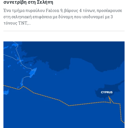
συνετρίβη στη Σελήνη
Ένα τμήμα πυραύλου Falcon 9, βάρους 4 τόνων, προσέκρουσε
στη σεληνιακή επιφάνεια με δύναμη που ισοδυναμεί με 3
τόνους ΤΝΤ,…